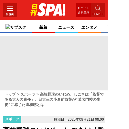
ログイン
会員登録
サブスク
新着
ニュース
エンタメ
ライフ
トップ
スポーツ
高校野球のいじめ、しごきは「監督で
ある大人の責任」。日大三の小倉前監督が“某名門校の生
徒”に感じた違和感とは
スポーツ
投稿日：2025年08月21日 08:00