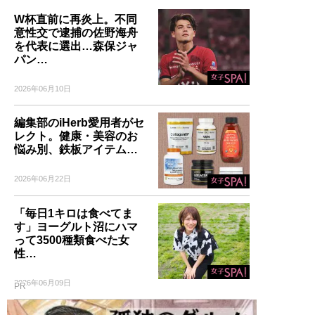
W杯直前に再炎上。不同
意性交で逮捕の佐野海舟
を代表に選出…森保ジャ
パン…
2026年06月10日
編集部のiHerb愛用者がセ
レクト。健康・美容のお
悩み別、鉄板アイテム…
2026年06月22日
「毎日1キロは食べてま
す」ヨーグルト沼にハマ
って3500種類食べた女
性…
2026年06月09日
PR