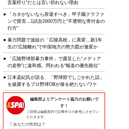
言葉狩り”だとは言い切れない理由
「カネがないなら辞退すべき」甲子園クラファ
ンで賛否…1試合2000万円と“不透明な寄付金の
行方”
暴力問題で波紋の「広陵高校」に異変…新1年
生の“広陵離れ”で中国地方の勢力図が激変か
「広陵野球部暴力事件」で露呈した“メディア
の姿勢”に違和感。問われる“報道の優先順位”
江本孟紀氏が語る、「野球部でしごかれた話」
を披露するプロ野球OBが後を絶たないワケ