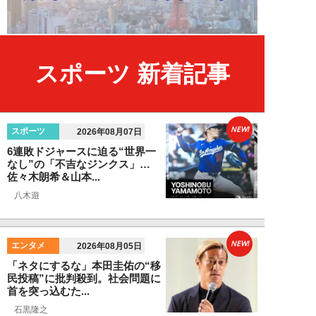
スポーツ 新着記事
NEW!
スポーツ
2026年08月07日
6連敗ドジャースに迫る“世界一
なし”の「不吉なジンクス」…
佐々木朗希＆山本...
八木遊
NEW!
エンタメ
2026年08月05日
「ネタにするな」本田圭佑の“移
民投稿”に批判殺到。社会問題に
首を突っ込むた...
石黒隆之