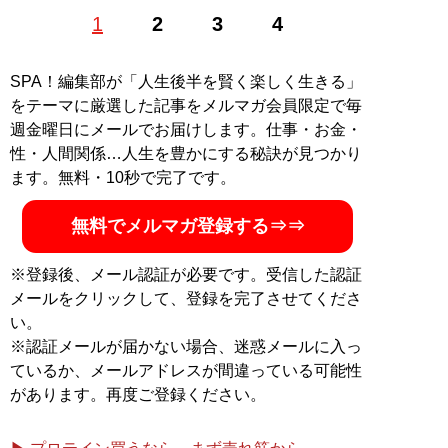
スポーツジャーナリスト。高校野球やプロ野球を中心と
1
2
3
4
した取材が多い。雑誌や書籍のほか、「文春オンライ
ン」など多数のネットメディアでも執筆。著書に『コロ
ナに翻弄された甲子園』『オイシックス新潟アルビレッ
SPA！編集部が「人生後半を賢く楽しく生きる」
クスBCの挑戦』（いずれも双葉社）
をテーマに厳選した記事をメルマガ会員限定で毎
週金曜日にメールでお届けします。仕事・お金・
記事一覧へ
性・人間関係…人生を豊かにする秘訣が見つかり
ます。無料・10秒で完了です。
無料でメルマガ登録する⇒⇒
※登録後、メール認証が必要です。受信した認証
メールをクリックして、登録を完了させてくださ
い。
※認証メールが届かない場合、迷惑メールに入っ
ているか、メールアドレスが間違っている可能性
があります。再度ご登録ください。