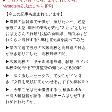
▶ プロテイン買うなら、まず売れ筋から。
Myprotein公式はこちら [PR]
【今この記事も読まれています】
▶満員の新幹線で子供が「座りたい~!」迷惑
家族に困惑...周囲の乗客が内心“スカッ”とした
おばあさんの行動/お盆の新幹線、自由席はど
れくらい混雑する?JR利用実績を調べてみた
▶暴力問題で波紋の広陵高校と高野連の対応
が浮き彫りにした「高校野球の闇」
▶広陵高校の「甲子園出場辞退」騒動...ライバ
ル校OBが語る“中井監督の知られざる実像”
▶「深く激しいセックス」で女性がドン引
き...?女性を絶頂に向かわせるおすすめ体位3つ
▶「今年こそは完全優勝する!」横浜DeNA・
三浦大輔監督が語る「最弱チームはなぜ生ま
れ変われたのか」