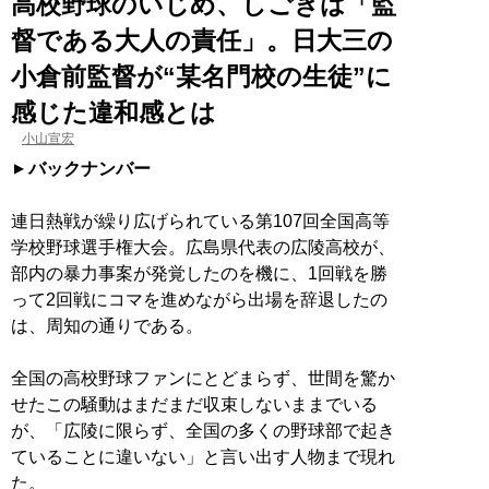
高校野球のいじめ、しごきは「監
督である大人の責任」。日大三の
小倉前監督が“某名門校の生徒”に
感じた違和感とは
小山宣宏
バックナンバー
連日熱戦が繰り広げられている第107回全国高等
学校野球選手権大会。広島県代表の広陵高校が、
部内の暴力事案が発覚したのを機に、1回戦を勝
って2回戦にコマを進めながら出場を辞退したの
は、周知の通りである。
全国の高校野球ファンにとどまらず、世間を驚か
せたこの騒動はまだまだ収束しないままでいる
が、「広陵に限らず、全国の多くの野球部で起き
ていることに違いない」と言い出す人物まで現れ
た。