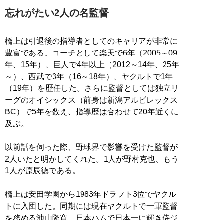
忘れがたい2人の名監督
橋上は引退後の指導者としてのキャリアが非常に
豊富である。コーチとして楽天で6年（2005～09
年、15年）、巨人で4年以上（2012～14年、25年
～）、西武で3年（16～18年）、ヤクルトで1年
（19年）を歴任した。さらに監督としては独立リ
ーグのオイシックス（前身は新潟アルビレックス
BC）で5年を数え、指導歴は合わせて20年近くに
及ぶ。
以前話を伺った際、野球界で影響を受けた監督が
2人いたと明かしてくれた。1人が野村克也、もう
1人が原辰徳である。
橋上は安田学園から1983年ドラフト3位でヤクル
トに入団した。同期には現在ヤクルトで一軍監督
を務める池山隆寛、日本ハムで日本一に輝き侍ジ