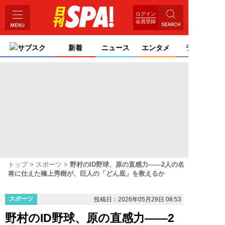
ログイン
会員登録
サブスク
新着
ニュース
エンタメ
ライフ
トップ
スポーツ
野村のID野球、原の直感力——2人の名
将に仕えた橋上秀樹が、巨人の「どん底」を救えるか
スポーツ
投稿日：2026年05月29日 08:53
野村のID野球、原の直感力——2