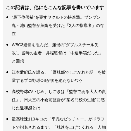
この記者は、他にもこんな記事を書いています
“最下位候補”を覆すヤクルトの快進撃。ブンブン
丸・池山監督が薫陶を受けた「2人の指導者」の存
在
WBC3連覇を阻んだ、痛恨の“ダブルスチール失
敗”。当時の走者・井端監督は「中途半端だった」
と回想
江本孟紀氏が語る、「野球部でしごかれた話」を披
露するプロ野球OBが後を絶たないワケ
高校野球のいじめ、しごきは「監督である大人の責
任」。日大三の小倉前監督が“某名門校の生徒”に感
じた違和感とは
最高球速110キロの「平凡なピッチャー」がドラフ
トで指名されるまで。「球速を上げてくれる」人物