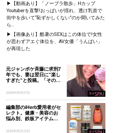
▶【動画あり】「ノーブラ散歩」Hカップ
Youtuberを直撃!おっぱいが揺れ、透け乳首で
街中を歩いて“恥ずかしくない”のか聞いてみた
ら...
▶【画像あり】酷暑のSEXはこの体位で!女性
が思わずアエぐ体位を、AV女優「うんぱい」
が再現した
元ジャンポケ斉藤に求刑7
年でも、妻は翌日に“楽し
すぎた“と投稿。「その…
2026年08月07日
編集部のiHerb愛用者がセ
レクト。健康・美容のお
悩み別、鉄板アイテム…
2026年06月22日