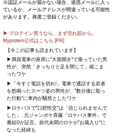
※認証メールが届かない場合、迷惑メールに入っ
ているか、メールアドレスが間違っている可能性
があります。再度ご登録ください。
▶ プロテイン買うなら、まず売れ筋から。
Myprotein公式はこちら [PR]
【今この記事も読まれています】
▶満員電車の座席に“大股開き”で座っていた男
性が、突然「きっちりと足を閉じて」縮こま
ったワケ
▶「今すぐ電話を切れ!」電車で通話する若者
を怒鳴ったスーツ姿の男性が、“数分後に取っ
た行動”に車内が騒然としたワケ
▶ロケバスで“口腔性交”は「信じられませんで
した」...元ジャンポケ斉藤「ロケバス事件」で
番組Dが証言。前代未聞のロケが“お蔵入り”に
なった経緯も