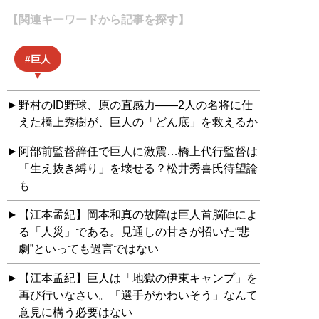
【関連キーワードから記事を探す】
巨人
野村のID野球、原の直感力——2人の名将に仕
えた橋上秀樹が、巨人の「どん底」を救えるか
阿部前監督辞任で巨人に激震…橋上代行監督は
「生え抜き縛り」を壊せる？松井秀喜氏待望論
も
【江本孟紀】岡本和真の故障は巨人首脳陣によ
る「人災」である。見通しの甘さが招いた“悲
劇”といっても過言ではない
【江本孟紀】巨人は「地獄の伊東キャンプ」を
再び行いなさい。「選手がかわいそう」なんて
意見に構う必要はない