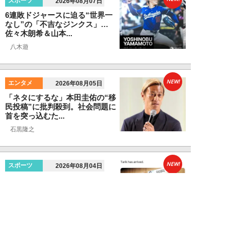
スポーツ
2026年08月07日
6連敗ドジャースに迫る“世界一
なし”の「不吉なジンクス」…
佐々木朗希＆山本...
八木遊
NEW!
エンタメ
2026年08月05日
「ネタにするな」本田圭佑の“移
民投稿”に批判殺到。社会問題に
首を突っ込むた...
石黒隆之
NEW!
スポーツ
2026年08月04日
スクバル加入で佐々木朗希の“価
値”が急上昇？ ドジャースに浮上
する「最強ブ...
八木遊