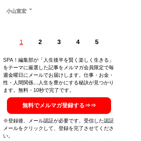
小山宣宏
スポーツジャーナリスト。高校野球やプロ野球を中心と
1
2
3
4
5
した取材が多い。雑誌や書籍のほか、「文春オンライ
ン」など多数のネットメディアでも執筆。著書に『コロ
ナに翻弄された甲子園』『オイシックス新潟アルビレッ
SPA！編集部が「人生後半を賢く楽しく生きる」
クスBCの挑戦』（いずれも双葉社）
をテーマに厳選した記事をメルマガ会員限定で毎
週金曜日にメールでお届けします。仕事・お金・
記事一覧へ
性・人間関係…人生を豊かにする秘訣が見つかり
ます。無料・10秒で完了です。
無料でメルマガ登録する⇒⇒
※登録後、メール認証が必要です。受信した認証
メールをクリックして、登録を完了させてくださ
い。