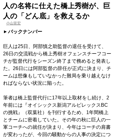
人の名将に仕えた橋上秀樹が、巨
人の「どん底」を救えるか
小山宣宏
バックナンバー
巨人は25日、阿部慎之助監督の退任を受けて、
26日の交流戦から橋上秀樹オフェンスチーフコー
チが監督代行をシーズン終了まで務めると発表し
た。26日には阿部監督の辞任が正式に決まり、チ
ームは想像もしていなかった難局を乗り越えなけ
ればならない状況に陥った。
筆者は橋上監督代行に17年以上取材をし続け、2
年前には『オイシックス新潟アルビレックスBC
の挑戦』（双葉社）を刊行するため、1年間橋上
とチームに密着していた。その年の秋に巨人の一
軍コーチへの就任が決まり、今年はコーチの肩書
が変わったが、今回の騒動からの人事の決定につ