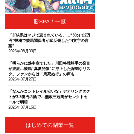
勝SPA！一覧
「JRA系はマジで恵まれている」…“30分で2万
円”投稿で競馬関係者が猛反発した“4文字の言
葉”
2026年08月03日
「明らかに熱中症でした」川田将雅騎手の発言
が波紋…競馬“真夏開催”に浮上した深刻なリス
ク。ファンからは「馬死ぬぞ」の声も
2026年07月27日
「なんかコントレイル安いな」デアリングタク
トが3.3億円の陰で…無敗三冠馬がセレクトセ
ールで明暗
2026年07月15日
はじめての副業一覧