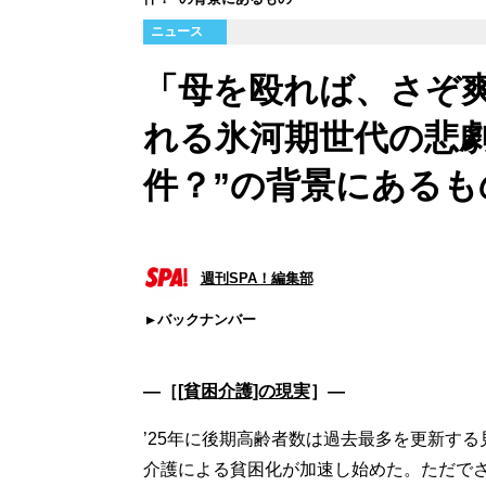
ニュース
「母を殴れば、さぞ
れる氷河期世代の悲劇
件？”の背景にあるも
週刊SPA！編集部
バックナンバー
―［
[貧困介護]の現実
］―
’25年に後期高齢者数は過去最多を更新す
介護による貧困化が加速し始めた。ただで