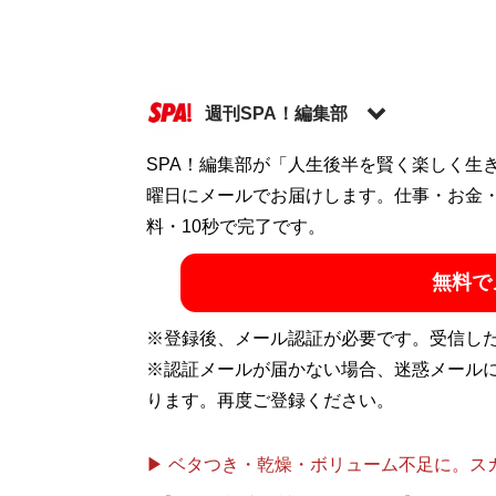
週刊SPA！編集部
SPA！編集部が「人生後半を賢く楽しく生
記事一覧へ
曜日にメールでお届けします。仕事・お金
料・10秒で完了です。
無料で
※登録後、メール認証が必要です。受信し
※認証メールが届かない場合、迷惑メール
ります。再度ご登録ください。
▶ ベタつき・乾燥・ボリューム不足に。スカル