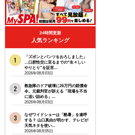
24時間更新
人気ランキング
「ズボンとパンツをおろしました」
…口腔性交に至るまでの“生々しい
やりとり”を証言...
2026年08月03日
救急隊のドア破壊に26万円の賠償命
令。元裁判官が訴える「現場を不当
に追い詰める」...
2026年08月03日
なぜワイドショーは「酷暑」を連呼
する？ 山口真由が明かす、テレビが
天気ネタを使い...
2026年08月05日