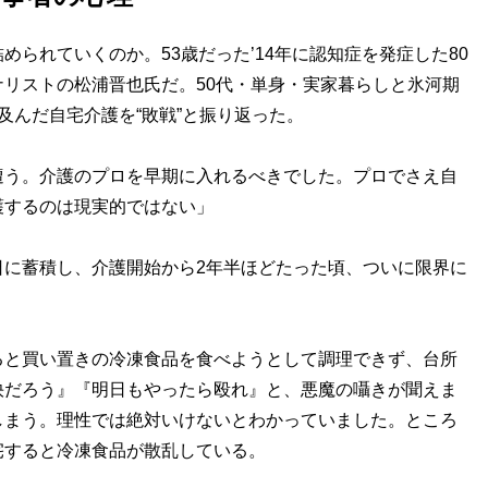
られていくのか。53歳だった’14年に認知症を発症した80
リストの松浦晋也氏だ。50代・単身・実家暮らしと氷河期
及んだ自宅介護を“敗戦”と振り返った。
遭う。介護のプロを早期に入れるべきでした。プロでさえ自
護するのは現実的ではない」
日に蓄積し、介護開始から2年半ほどたった頃、ついに限界に
ると買い置きの冷凍食品を食べようとして調理できず、台所
快だろう』『明日もやったら殴れ』と、悪魔の囁きが聞えま
しまう。理性では絶対いけないとわかっていました。ところ
宅すると冷凍食品が散乱している。