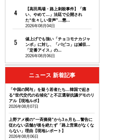
【高田馬場・路上刺殺事件】「痛
い、やめて…」法廷で公開され
た“生々しい音声”…懲...
2026年08月04日
値上げでも強い「チョコモナカジャ
ンボ」に対し、「パピコ」は減収…
「定番アイス」の...
2026年08月06日
ニュース 新着記事
「中国の関与」を疑う若者たち…韓国で起き
る“世代交代の右傾化”と不正選挙抗議デモのリ
アル【現地ルポ】
2026年08月07日
上野アメ横の“一斉摘発”から3ヵ月も…警告に
従わない店舗が後を絶たず「路上営業がなくな
らない」理由【現地レポート】
2026年08月06日