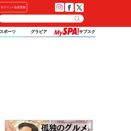
ログイン
会員登録
スポーツ
グラビア
サブスク