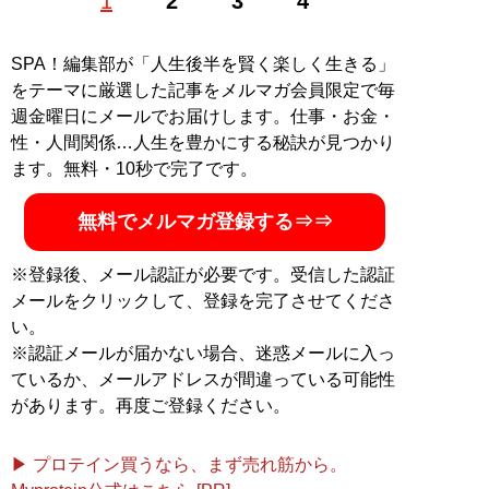
1
2
3
4
か、『
MBの偏愛ブランド図鑑
』『
最速でおしゃれに見
せる方法 <実践編>
』『
最速でおしゃれに見せる方法
』
『
幸服論――人生は服で簡単に変えられる
』など関連書
SPA！編集部が「人生後半を賢く楽しく生きる」
籍が累計200万部を突破。ブログ「
Knower Mag現役メ
をテーマに厳選した記事をメルマガ会員限定で毎
ンズバイヤーが伝えるオシャレになる方法
」、ユーチュ
週金曜日にメールでお届けします。仕事・お金・
ーブ「
MBチャンネル
」も話題に。年間の被服費は1000
性・人間関係…人生を豊かにする秘訣が見つかり
万円超！ （Xアカウント:
@MBKnowerMag
）
ます。無料・10秒で完了です。
無料でメルマガ登録する⇒⇒
『
ロードマップ
』
※登録後、メール認証が必要です。受信した認証
地方のしがないショップ
メールをクリックして、登録を完了させてくださ
店員はなぜ成功できたの
い。
か？
※認証メールが届かない場合、迷惑メールに入っ
その秘密はロードマップ
にあった
ているか、メールアドレスが間違っている可能性
があります。再度ご登録ください。
▶ プロテイン買うなら、まず売れ筋から。