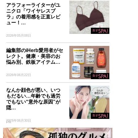
アラフォーライターがユ
誰も言葉にできなかった
ニクロ「ワイヤレスブ
「男のおしゃれ」の決定
ラ」の着用感を正直レビ
版。電子版特典として、MB
ュー！…
のコーディネート・80スタ
イルを追加収録！
2026年05月08日
編集部のiHerb愛用者がセ
レクト。健康・美容のお
悩み別、鉄板アイテム…
記事一覧へ
2026年06月22日
なんか顔色が悪い、いつ
もだるい…年齢でも過労
でもない“意外な原因”が
隠…
2026年06月30日
PR