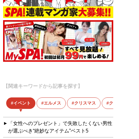
【関連キーワードから記事を探す】
イベント
エルメス
クリスマス
クリスマスプ
「女性へのプレゼント」で失敗したくない男性
が選ぶべき“絶妙なアイテム”ベスト5