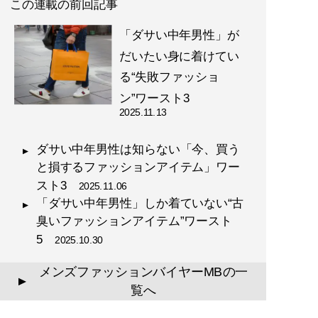
この連載の前回記事
「ダサい中年男性」が
だいたい身に着けてい
る“失敗ファッショ
『
幸服論――人生は服で簡単
ン”ワースト3
に変えられる
』
2025.11.13
自信は服で簡単につくること
ダサい中年男性は知らない「今、買う
ができる!
と損するファッションアイテム」ワー
スト3
2025.11.06
「ダサい中年男性」しか着ていない“古
臭いファッションアイテム”ワースト
5
2025.10.30
『
最速でおしゃれに見せる
メンズファッションバイヤーMBの一
▲
方法 【電子限定特典付き】
覧へ
』