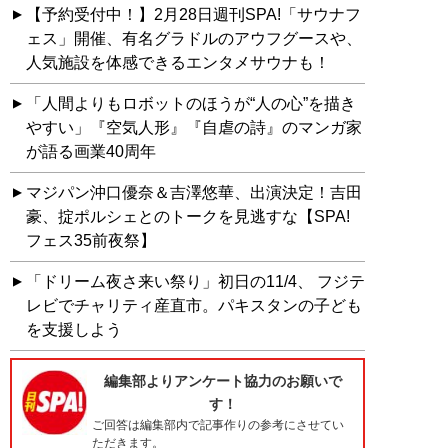
【予約受付中！】2月28日週刊SPA!「サウナフ
ェス」開催、有名グラドルのアウフグースや、
人気施設を体感できるエンタメサウナも！
「人間よりもロボットのほうが“人の心”を描き
やすい」『空気人形』『自虐の詩』のマンガ家
が語る画業40周年
マジパン沖口優奈＆吉澤悠華、出演決定！吉田
豪、掟ポルシェとのトークを見逃すな【SPA!
フェス35前夜祭】
「ドリーム夜さ来い祭り」初日の11/4、 フジテ
レビでチャリティ産直市。パキスタンの子ども
を支援しよう