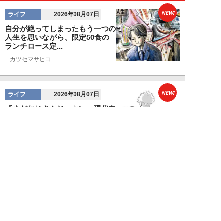
NEW!
ライフ
2026年08月07日
自分が絶ってしまったもう一つの
人生を思いながら、限定50食の
ランチロース定...
カツセマサヒコ
NEW!
ライフ
2026年08月07日
『まだおじさんじゃない』現代中
年 惑いまくり小説【第十章・第
三話 堅山賢一...
鳥トマト
NEW!
ライフ
2026年08月07日
ラーメンを「年間800杯」を食す
35歳男性を直撃。「9年で35キロ
増」も健...
Mr.tsubaking