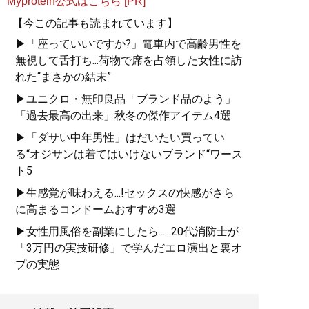
Myprotein公式はこちら [PR]
『
MBの偏愛ブランド図鑑
』
【今この記事も読まれています】
▶「座っていいですか?」電車内で高齢男性を
今着るべきブランド60の歴
無視して舌打ち...荷物で席を占領した女性に訪
史や特色を、自身が愛用す
れた“まさかの結末”
る品とともに徹底紹介
▶ユニクロ・無印良品「ブランド品のよう」
「過去最高の出来」秋冬の傑作アイテム4選
▶「ダサい中年男性」はだいたい買ってい
る“オジサンは着てはいけないブランド“ワース
ト5
『
最速でおしゃれに見せる
▶生感覚が味わえる...!セックスの快感がさら
方法 <実践編>
』
に高まるコンドームおすすめ3選
▶女性用風俗を副業にしたら......20代消防士が
ユニクロやGUでもおしゃれ
「3万円の実技研修」で学んだエロ演出と裏オ
な人は何が違うのか？
プの実態