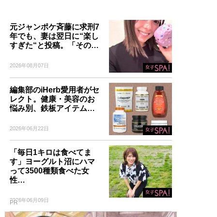
元ジャンポケ斉藤に求刑7
年でも、妻は翌日に“楽し
すぎた“と投稿。「その…
2026年08月07日
編集部のiHerb愛用者がセ
レクト。健康・美容のお
悩み別、鉄板アイテム…
2026年06月22日
「毎日1キロは食べてま
す」ヨーグルト沼にハマ
って3500種類食べた女
性…
2026年06月09日
PR