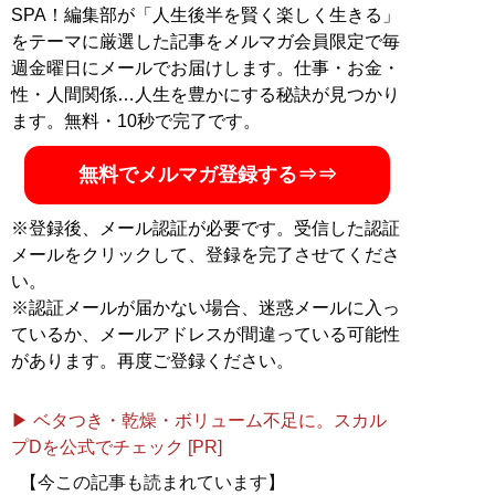
話』、『
現役グラドルがカラダを張って体験してきまし
SPA！編集部が「人生後半を賢く楽しく生きる」
た
』（ともに彩図社）などがある。趣味は飲酒、箱根駅
をテーマに厳選した記事をメルマガ会員限定で毎
伝、少女漫画。X（旧Twitter）：
@sally_y0720
週金曜日にメールでお届けします。仕事・お金・
性・人間関係…人生を豊かにする秘訣が見つかり
記事一覧へ
ます。無料・10秒で完了です。
無料でメルマガ登録する⇒⇒
※登録後、メール認証が必要です。受信した認証
メールをクリックして、登録を完了させてくださ
い。
※認証メールが届かない場合、迷惑メールに入っ
ているか、メールアドレスが間違っている可能性
があります。再度ご登録ください。
▶ ベタつき・乾燥・ボリューム不足に。スカル
プDを公式でチェック [PR]
【今この記事も読まれています】