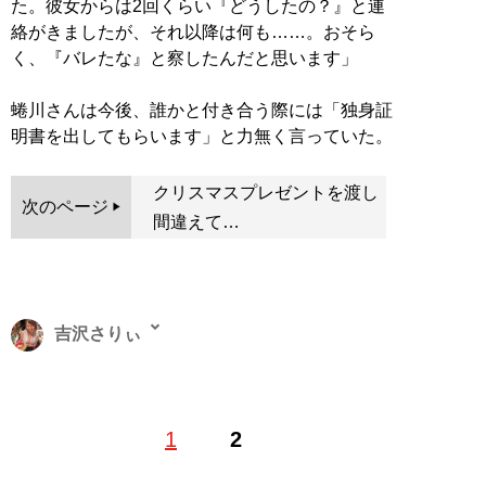
た。彼女からは2回くらい『どうしたの？』と連
絡がきましたが、それ以降は何も……。おそら
く、『バレたな』と察したんだと思います」
蜷川さんは今後、誰かと付き合う際には「独身証
明書を出してもらいます」と力無く言っていた。
クリスマスプレゼントを渡し
次のページ
間違えて…
吉沢さりぃ
ライター兼底辺グラドルの二足のわらじ。著書に『
最底
1
2
辺グラドルの胸のうち
』（イースト・プレス）、『現役
底辺グラドルが暴露する グラビアアイドルのぶっちゃけ