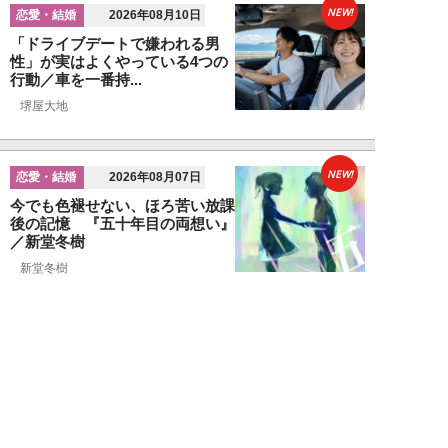
NEW!
恋愛・結婚
2026年08月10日
「ドライブデートで嫌われる男
性」が実はよくやっている4つの
行動／車を一番持...
堺屋大地
NEW!
恋愛・結婚
2026年08月07日
今でも色褪せない、ほろ苦い放課
後の記憶 『五十年目の両想い』
／新堂冬樹
新堂冬樹
NEW!
恋愛・結婚
2026年08月07日
婚活女性が見ている「男性のプロ
フィール写真」の“5つのポイン
ト”…会う前か...
関口美奈子