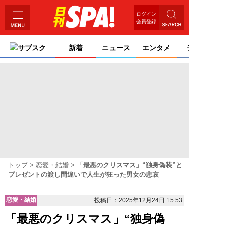
ログイン
会員登録
サブスク
新着
ニュース
エンタメ
ライフ
トップ
恋愛・結婚
「最悪のクリスマス」“独身偽装”と
プレゼントの渡し間違いで人生が狂った男女の悲哀
恋愛・結婚
投稿日：2025年12月24日 15:53
「最悪のクリスマス」“独身偽