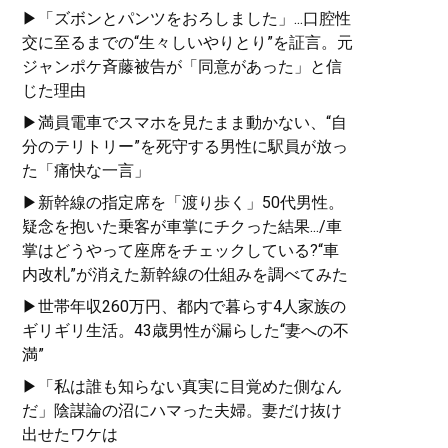
▶「ズボンとパンツをおろしました」...口腔性
交に至るまでの“生々しいやりとり”を証言。元
ジャンポケ斉藤被告が「同意があった」と信
じた理由
▶満員電車でスマホを見たまま動かない、“自
分のテリトリー”を死守する男性に駅員が放っ
た「痛快な一言」
▶新幹線の指定席を「渡り歩く」50代男性。
疑念を抱いた乗客が車掌にチクった結果.../車
掌はどうやって座席をチェックしている?“車
内改札”が消えた新幹線の仕組みを調べてみた
▶世帯年収260万円、都内で暮らす4人家族の
ギリギリ生活。43歳男性が漏らした“妻への不
満”
▶「私は誰も知らない真実に目覚めた側なん
だ」陰謀論の沼にハマった夫婦。妻だけ抜け
出せたワケは