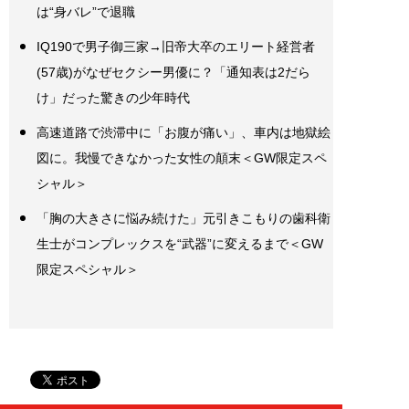
は“身バレ”で退職
IQ190で男子御三家→旧帝大卒のエリート経営者
(57歳)がなぜセクシー男優に？「通知表は2だら
け」だった驚きの少年時代
高速道路で渋滞中に「お腹が痛い」、車内は地獄絵
図に。我慢できなかった女性の顛末＜GW限定スペ
シャル＞
「胸の大きさに悩み続けた」元引きこもりの歯科衛
生士がコンプレックスを“武器”に変えるまで＜GW
限定スペシャル＞