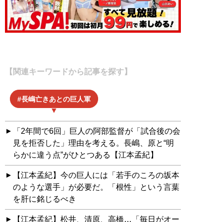
【関連キーワードから記事を探す】
長嶋亡きあとの巨人軍
「2年間で6回」巨人の阿部監督が「試合後の会
見を拒否した」理由を考える。長嶋、原と“明
らかに違う点”がひとつある【江本孟紀】
【江本孟紀】今の巨人には「若手のころの坂本
のような選手」が必要だ。「根性」という言葉
を肝に銘じるべき
【江本孟紀】松井、清原、高橋…「毎日がオー