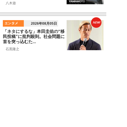
八木遊
NEW!
エンタメ
2026年08月05日
「ネタにするな」本田圭佑の“移
民投稿”に批判殺到。社会問題に
首を突っ込むた...
石黒隆之
NEW!
スポーツ
2026年08月04日
スクバル加入で佐々木朗希の“価
値”が急上昇？ ドジャースに浮上
する「最強ブ...
八木遊
NEW!
スポーツ
2026年08月03日
「JRA系はマジで恵まれている」