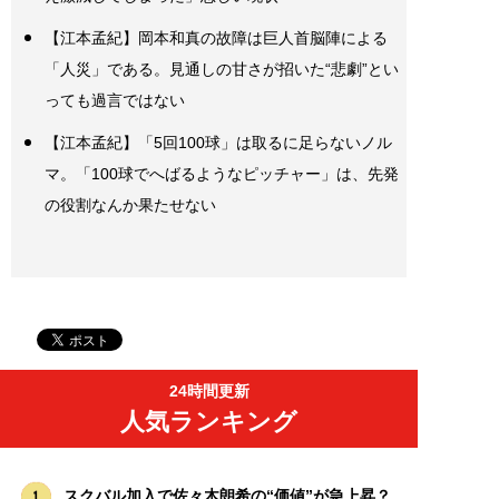
【江本孟紀】岡本和真の故障は巨人首脳陣による
「人災」である。見通しの甘さが招いた“悲劇”とい
っても過言ではない
【江本孟紀】「5回100球」は取るに足らないノル
マ。「100球でへばるようなピッチャー」は、先発
の役割なんか果たせない
24時間更新
人気ランキング
スクバル加入で佐々木朗希の“価値”が急上昇？