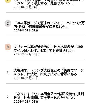
ドジャースに浮上する「最強ブルペン...
2026年08月04日
「JRA系はマジで恵まれている」…“30分で2万
円”投稿で競馬関係者が猛反発した...
2026年08月03日
マリナーズ戦が試金石に…佐々木朗希が「100
マイル超えわずか1球」でも絶賛された...
2026年07月30日
大谷翔平、トランプ大統領との「笑顔でツーシ
ョット」に波紋…批判が広がる背景にある...
2026年07月29日
「ネタにするな」本田圭佑の“移民投稿”に批判
殺到。社会問題に首を突っ込むたびに火...
2026年08月05日