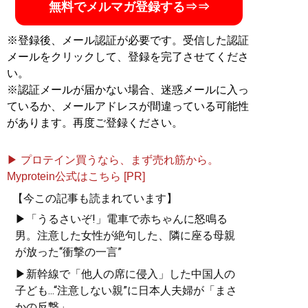
無料でメルマガ登録する⇒⇒
『阪神タイガースぶっちゃけ話』（清談社Publico）をは
じめ著書は80冊を超える。
※登録後、メール認証が必要です。受信した認証
記事一覧へ
メールをクリックして、登録を完了させてくださ
い。
※認証メールが届かない場合、迷惑メールに入っ
ているか、メールアドレスが間違っている可能性
があります。再度ご登録ください。
▶ プロテイン買うなら、まず売れ筋から。
Myprotein公式はこちら [PR]
【今この記事も読まれています】
▶「うるさいぞ!」電車で赤ちゃんに怒鳴る
男。注意した女性が絶句した、隣に座る母親
が放った“衝撃の一言”
▶新幹線で「他人の席に侵入」した中国人の
子ども...“注意しない親”に日本人夫婦が「まさ
かの反撃」