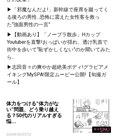
▶「邪魔なんだよ!」新幹線で座席を蹴ってく
る後ろの男性...恐怖に震えた女性客を救っ
た“強面男性の一言”
▶【動画あり】「ノーブラ散歩」Hカップ
Youtuberを直撃!おっぱいが揺れ、透け乳首で
街中を歩いて“恥ずかしくない”のか聞いてみた
ら...
▶志田音々の爽やか超絶美ボディ!グラビアメ
イキングMySPA!限定ムービー公開!【旬撮ガ
ール】
体力をつける“体力がな
い”問題、どう乗り越え
る？50代のリアルすぎる
悩…
2026年08月07日