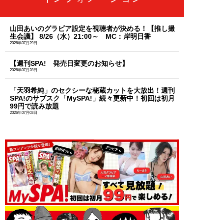
山田あいのグラビア設定を視聴者が決める！【推し撮
生会議】 8/26（水）21:00～ MC：岸明日香
2026年07月29日
【週刊SPA! 発売日変更のお知らせ】
2026年07月28日
「天羽希純」のセクシーな秘蔵カットを大放出！週刊
SPA!のサブスク「MySPA!」続々更新中！初回は初月
99円で読み放題
2026年07月03日