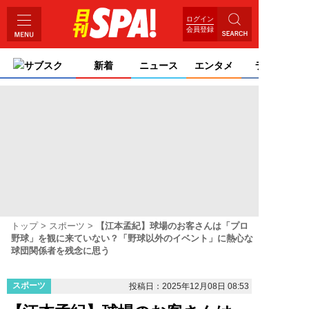
ログイン
会員登録
サブスク
新着
ニュース
エンタメ
ライフ
トップ
スポーツ
【江本孟紀】球場のお客さんは「プロ
野球」を観に来ていない？「野球以外のイベント」に熱心な
球団関係者を残念に思う
スポーツ
投稿日：2025年12月08日 08:53