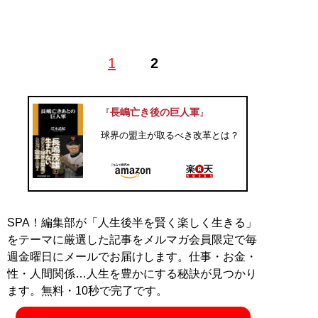
1947年高知県生まれ。高知商業高校、法政大学、熊谷組
1
2
(社会人野球）を経て、71年東映フライヤーズ（現・北
海道日本ハムファイターズ）入団。その年、南海ホーク
ス（現・福岡ソフトバンクホークス）移籍、76年阪神タ
長嶋亡き後の巨人軍
『
』
イガースに移籍し、81年現役引退。プロ通算成績は113
勝126敗19セーブ。防御率3.52、開幕投手6回、オール
球界の盟主が取るべき改革とは？
スター選出5回、ボーク日本記録。92年参議院議員初当
選。2001年1月参議院初代内閣委員長就任。2期12年務
め、04年参議院議員離職。現在はサンケイスポーツ、フ
ジテレビ、ニッポン放送を中心にプロ野球解説者として
活動。2017年秋の叙勲で旭日中綬章受章。アメリカ独立
SPA！編集部が「人生後半を賢く楽しく生きる」
リーグ初の日本人チーム・サムライベアーズ副コミッシ
をテーマに厳選した記事をメルマガ会員限定で毎
ョナー・総監督、クラブチーム・京都ファイアーバーズ
週金曜日にメールでお届けします。仕事・お金・
を立ち上げ総監督、タイ王国ナショナルベースボールチ
性・人間関係…人生を豊かにする秘訣が見つかり
ーム総監督として北京五輪アジア予選出場など球界の底
ます。無料・10秒で完了です。
辺拡大・発展に努めてきた。ベストセラーとなった『プ
ロ野球を10倍楽しく見る方法』（ベストセラーズ）、