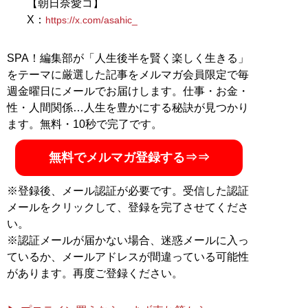
【朝日奈愛コ】
人生を楽しむタイプのおじさんライター
X：
https://x.com/asahic_
MySPA!会員だけが読める、蒼樹リュウスケのよりディ
SPA！編集部が「人生後半を賢く楽しく生きる」
ープなインタビュー
をテーマに厳選した記事をメルマガ会員限定で毎
・
「セックスは好きじゃなかった」女性の価値観を変え
週金曜日にメールでお届けします。仕事・お金・
た“プロ男優のセックス”。「おかしくなっちゃった」衝
性・人間関係…人生を豊かにする秘訣が見つかり
撃体験とは
ます。無料・10秒で完了です。
・
元アイドル・現セクシー女優が素人時代の“過激プレ
イ”をぶっちゃけ。「むっつりな人がたくさんいそうな場
無料でメルマガ登録する⇒⇒
所で…」
・
【独占告白】現役看護士“兼”同人AV女優がプロになっ
た今明かす「一番感じてしまう」SEX。「旦那には断ら
※登録後、メール認証が必要です。受信した認証
れちゃうけど…」
メールをクリックして、登録を完了させてくださ
い。
記事一覧へ
※認証メールが届かない場合、迷惑メールに入っ
ているか、メールアドレスが間違っている可能性
があります。再度ご登録ください。