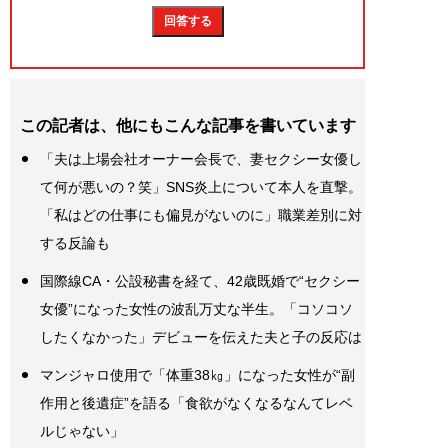
この記者は、他にもこんな記事を書いています
「夫は上場会社オーナー会長で、妻セクシー女優し
て何が悪いの？笑」SNS炎上について本人を直撃。
「私はどの仕事にも偏見がないのに」職業差別に対
する反論も
国際線CA・公設秘書を経て、42歳既婚で“セクシー
女優”になった女性の波乱万丈な半生。「コソコソ
したくなかった」デビューを伝えた夫と子の反応は
マンジャロ使用で「体重38㎏」になった女性が“副
作用と後遺症”を語る「食欲がなくなるなんてレベ
ルじゃない」