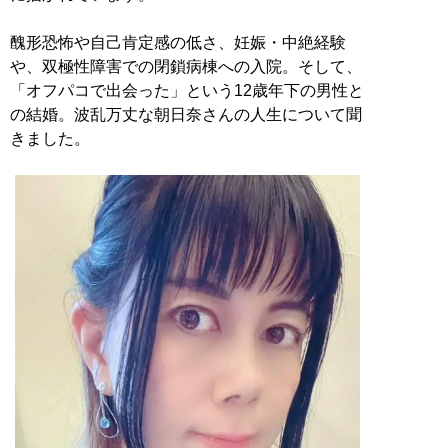
醜形恐怖や自己肯定感の低さ、妊娠・中絶経験
や、双極性障害での閉鎖病棟への入院。そして、
「オフパコで出会った」という12歳年下の男性と
の結婚。波乱万丈な朝日奈さんの人生について聞
きました。