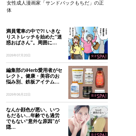
女性成人漫画家「サンドバックもちだ」の正
体
満員電車の中で?! いきな
りストレッチを始めた“迷
惑おばさん”。周囲に…
2026年07月20日
編集部のiHerb愛用者がセ
レクト。健康・美容のお
悩み別、鉄板アイテム…
2026年06月22日
なんか顔色が悪い、いつ
もだるい…年齢でも過労
でもない“意外な原因”が
隠…