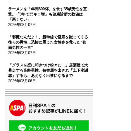
ラーメンを「年間800杯」を食す35歳男性を直
撃。「9年で35キロ増」も健康診断の数値は
「悪くない」
2026年08月07日
「邪魔なんだよ！」新幹線で座席を蹴ってくる
後ろの男性…恐怖に震えた女性客を救った“強
面男性の一言”
2026年08月07日
「グラスを壁に叩きつけ粉々に…」居酒屋で大
暴走する高齢男性。被害届を出され「土下座謝
罪」するも、あえなく出禁になるまで
2026年08月06日