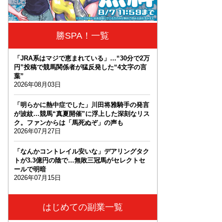
勝SPA！一覧
「JRA系はマジで恵まれている」…“30分で2万
円”投稿で競馬関係者が猛反発した“4文字の言
葉”
2026年08月03日
「明らかに熱中症でした」川田将雅騎手の発言
が波紋…競馬“真夏開催”に浮上した深刻なリス
ク。ファンからは「馬死ぬぞ」の声も
2026年07月27日
「なんかコントレイル安いな」デアリングタク
トが3.3億円の陰で…無敗三冠馬がセレクトセ
ールで明暗
2026年07月15日
はじめての副業一覧