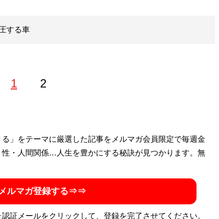
圧する車
1
2
にて書籍コーディネーターなども経験。趣味は読書、ミュージ
きる」をテーマに厳選した記事をメルマガ会員限定で毎週金
・性・人間関係…人生を豊かにする秘訣が見つかります。無
メルマガ登録する⇒⇒
た認証メールをクリックして、登録を完了させてください。