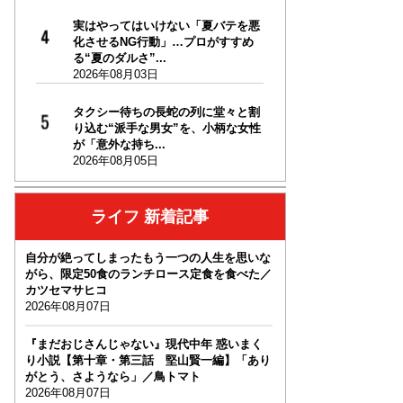
実はやってはいけない「夏バテを悪
化させるNG行動」…プロがすすめ
る“夏のダルさ”...
2026年08月03日
タクシー待ちの長蛇の列に堂々と割
り込む“派手な男女”を、小柄な女性
が「意外な持ち...
2026年08月05日
ライフ 新着記事
自分が絶ってしまったもう一つの人生を思いな
がら、限定50食のランチロース定食を食べた／
カツセマサヒコ
2026年08月07日
『まだおじさんじゃない』現代中年 惑いまく
り小説【第十章・第三話 堅山賢一編】「あり
がとう、さようなら」／鳥トマト
2026年08月07日