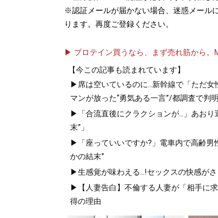
※認証メールが届かない場合、迷惑メール
ります。再度ご登録ください。
▶ プロテイン買うなら、まず売れ筋から。Mypr
【今この記事も読まれています】
▶席は空いているのに...新幹線で「ただ
マンが放った“勇気ある一言”/都調査で判明
▶「合流直後にクラクションが...」あお
末”」
▶「座っていいですか?」電車内で高齢男性
かの結末”
▶生感覚が味わえる...!セックスの快感が
▶【人妻告白】不倫する人妻が「相手に求め
得の理由