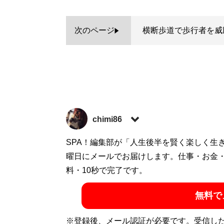
次のページ
横断歩道で歩行者を威
chimi86
2016年よりライター活動を開始。出版社
SPA！編集部が「人生後半を賢く楽しく生
カル、舞台鑑賞、スポーツ観戦、カフェ。
曜日にメールでお届けします。仕事・お金
料・10秒で完了です。
記事一覧へ
無料で
※登録後、メール認証が必要です。受信し