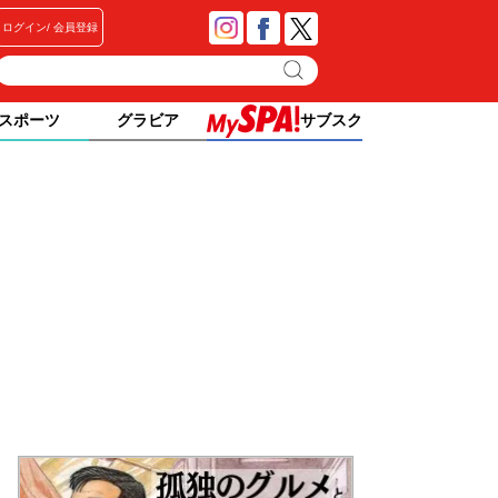
ログイン
会員登録
スポーツ
グラビア
サブスク