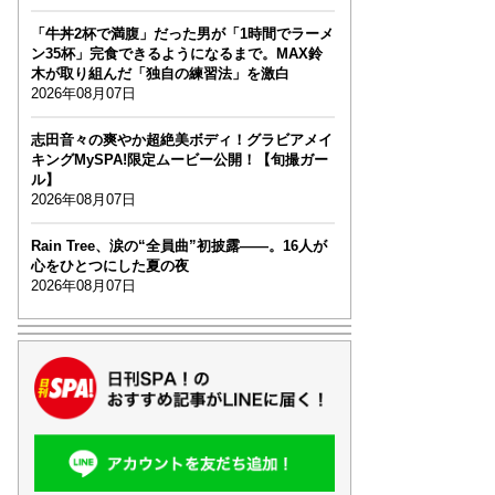
「牛丼2杯で満腹」だった男が「1時間でラーメ
ン35杯」完食できるようになるまで。MAX鈴
木が取り組んだ「独自の練習法」を激白
2026年08月07日
志田音々の爽やか超絶美ボディ！グラビアメイ
キングMySPA!限定ムービー公開！【旬撮ガー
ル】
2026年08月07日
Rain Tree、涙の“全員曲”初披露――。16人が
心をひとつにした夏の夜
2026年08月07日