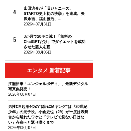
山田涼介が「旧ジャニーズ、
STARTO史上初の快挙」を達成。矢
沢永吉、福山雅治、...
2026年07月31日
3か月で20キロ減！「無料の
ChatGPTだけ」でダイエットを成功
させた芸人を直...
2026年08月05日
エンタメ 新着記事
江籠裕奈「エンジェルボディ」、最新デジタル
写真集発売！
2026年08月07日
男性CM起用4位の“隠れCMキング”は『20世紀
少年』の元子役。小倉史也（29）が一度は表舞
台から離れたワケと「テレビで見ない日はな
い」存在へと返り咲くまで
2026年08月07日