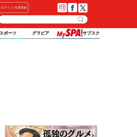
ログイン
会員登録
スポーツ
グラビア
サブスク