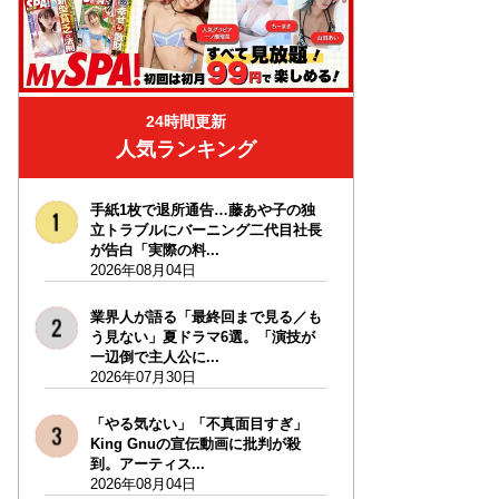
24時間更新
人気ランキング
手紙1枚で退所通告…藤あや子の独
立トラブルにバーニング二代目社長
が告白「実際の料...
2026年08月04日
業界人が語る「最終回まで見る／も
う見ない」夏ドラマ6選。「演技が
一辺倒で主人公に...
2026年07月30日
「やる気ない」「不真面目すぎ」
King Gnuの宣伝動画に批判が殺
到。アーティス...
2026年08月04日