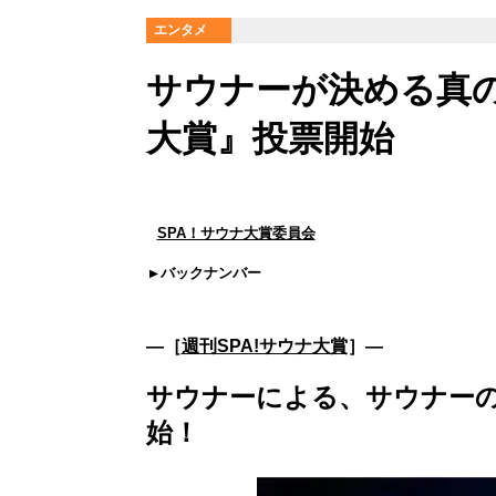
エンタメ
サウナーが決める真
大賞』投票開始
SPA！サウナ大賞委員会
バックナンバー
―［
週刊SPA!サウナ大賞
］―
サウナーによる、サウナー
始！