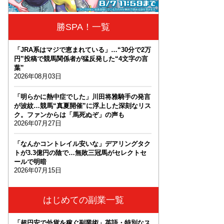
勝SPA！一覧
「JRA系はマジで恵まれている」…“30分で2万
円”投稿で競馬関係者が猛反発した“4文字の言
葉”
2026年08月03日
「明らかに熱中症でした」川田将雅騎手の発言
が波紋…競馬“真夏開催”に浮上した深刻なリス
ク。ファンからは「馬死ぬぞ」の声も
2026年07月27日
「なんかコントレイル安いな」デアリングタク
トが3.3億円の陰で…無敗三冠馬がセレクトセ
ールで明暗
2026年07月15日
はじめての副業一覧
「超円安で外貨を稼ぐ副業術」英語・特別なス