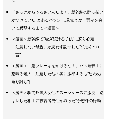
＞
「さっきからうるさいんだよ！」新幹線の酔っ払い
がつけていた“とあるバッジ”に見覚えが…弱みを突
いて反撃するまで＜漫画＞
＜漫画＞新幹線で“騒ぎ続ける子供”に怒り心頭…
「注意しない母親」が思わず謝罪した“核心をつく
一言”
＜漫画＞「急ブレーキをかけるな！」バス運転手に
怒鳴る老人…注意した他の客に激昂するも“思わぬ
返り討ち”に
＜漫画＞駅で外国人女性のスーツケースに激突…逆
ギレした相手に被害者男性が取った“予想外の行動”