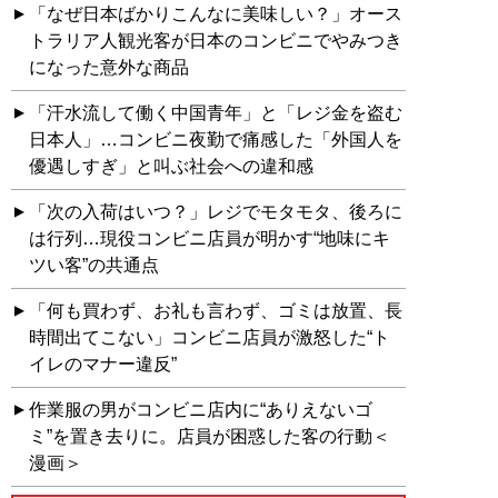
「なぜ日本ばかりこんなに美味しい？」オース
トラリア人観光客が日本のコンビニでやみつき
になった意外な商品
「汗水流して働く中国青年」と「レジ金を盗む
日本人」…コンビニ夜勤で痛感した「外国人を
優遇しすぎ」と叫ぶ社会への違和感
「次の入荷はいつ？」レジでモタモタ、後ろに
は行列…現役コンビニ店員が明かす“地味にキ
ツい客”の共通点
「何も買わず、お礼も言わず、ゴミは放置、長
時間出てこない」コンビニ店員が激怒した“ト
イレのマナー違反”
作業服の男がコンビニ店内に“ありえないゴ
ミ”を置き去りに。店員が困惑した客の行動＜
漫画＞