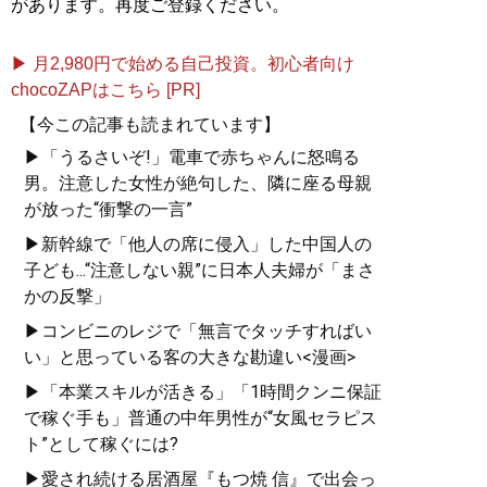
があります。再度ご登録ください。
▶ 月2,980円で始める自己投資。初心者向け
chocoZAPはこちら [PR]
【今この記事も読まれています】
▶「うるさいぞ!」電車で赤ちゃんに怒鳴る
男。注意した女性が絶句した、隣に座る母親
が放った“衝撃の一言”
▶新幹線で「他人の席に侵入」した中国人の
子ども...“注意しない親”に日本人夫婦が「まさ
かの反撃」
▶コンビニのレジで「無言でタッチすればい
い」と思っている客の大きな勘違い<漫画>
▶「本業スキルが活きる」「1時間クンニ保証
で稼ぐ手も」普通の中年男性が“女風セラピス
ト”として稼ぐには?
▶愛され続ける居酒屋『もつ焼 信』で出会っ