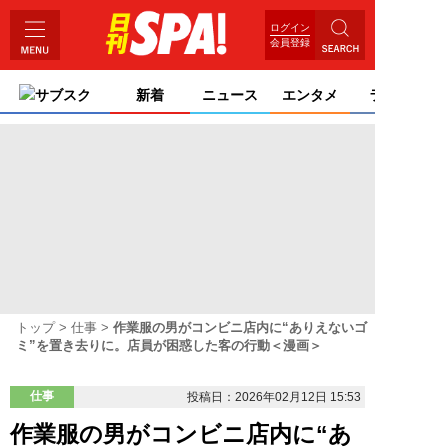
ログイン
会員登録
サブスク
新着
ニュース
エンタメ
ライフ
トップ
仕事
作業服の男がコンビニ店内に“ありえないゴ
ミ”を置き去りに。店員が困惑した客の行動＜漫画＞
仕事
投稿日：2026年02月12日 15:53
作業服の男がコンビニ店内に“あ