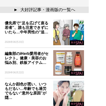
大好評記事・漫画版の一覧へ
▲
優先席で“足を広げて座る
若者”、誰も注意できずに
いたら…中年男性の“追…
2026年06月23日
編集部のiHerb愛用者がセ
レクト。健康・美容のお
悩み別、鉄板アイテム…
2026年06月22日
なんか顔色が悪い、いつ
もだるい…年齢でも過労
でもない“意外な原因”が
隠…