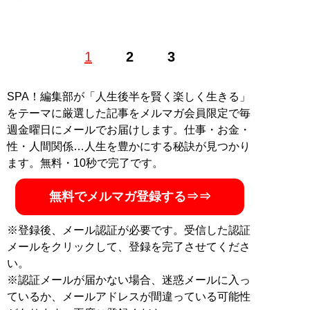
愛知県出身の漫画家。パチンコ・パチスロ漫画を中心に
1
2
3
活躍し、‘15年より月刊ヤングマガジンで連載を始めた
『賭博黙示録カイジ』のスピンオフ『中間管理録トネガ
ワ』が大ヒット。サウナとビールの愉悦を描いた『極
SPA！編集部が「人生後半を賢く楽しく生きる」
上！サウナめし』はサウナ好き必見の一冊 X（旧
をテーマに厳選した記事をメルマガ会員限定で毎
Twitter）
@hashimotosan84
週金曜日にメールでお届けします。仕事・お金・
性・人間関係…人生を豊かにする秘訣が見つかり
記事一覧へ
ます。無料・10秒で完了です。
無料でメルマガ登録する⇒⇒
※登録後、メール認証が必要です。受信した認証
メールをクリックして、登録を完了させてくださ
い。
※認証メールが届かない場合、迷惑メールに入っ
ているか、メールアドレスが間違っている可能性