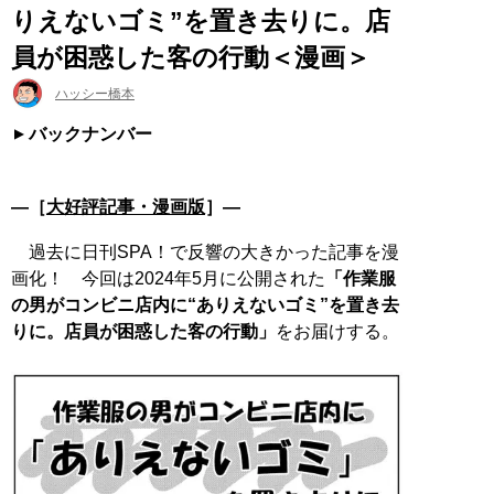
りえないゴミ”を置き去りに。店
員が困惑した客の行動＜漫画＞
ハッシー橋本
バックナンバー
―［
大好評記事・漫画版
］―
過去に日刊SPA！で反響の大きかった記事を漫
画化！ 今回は2024年5月に公開された
「作業服
の男がコンビニ店内に“ありえないゴミ”を置き去
りに。店員が困惑した客の行動」
をお届けする。