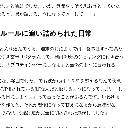
だな』と新鮮でした。いえ、無理やりそう思おうとしていた
なると、息が詰まるようになってきまして……」
のルールに追い詰められた日常
へと入り込んでくる。週末のお泊まりでは、食事はすべて高た
つき玄米100グラムまで。朝は30分のジョギングに付き合う
ば、「プロテインバーにしなよ」と当然のように言われる。
のない範囲でした。でも彼からは『20％を超えるなんて美意
“評価されている側”なんだと感じるようになってしまいまし
べる日にしようよ』って言ったことがあるんです。いわゆる
ーを作ると、それが習慣になって甘えになるから意味がな
しみ”という逃げ道が完全に閉ざされた気がしました」