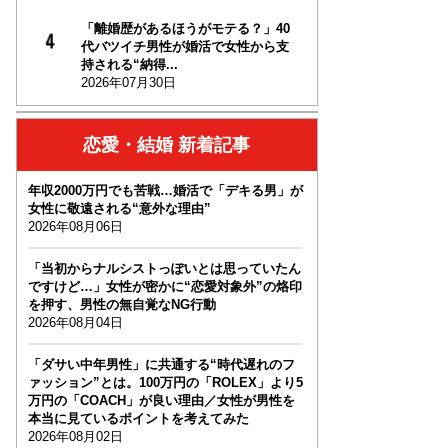
「離婚歴があるほうがモテる？」40
代バツイチ男性が婚活で女性から支
持される“納得...
2026年07月30日
恋愛・結婚 新着記事
年収2000万円でも苦戦…婚活で「デキる男」が
女性に敬遠される“意外な理由”
2026年08月06日
「当初からナルシストっぽいとは思っていたん
ですけど…」女性が密かに“恋愛対象外”の烙印
を押す、男性の無自覚なNG行動
2026年08月04日
「ダサい中年男性」に共通する“時代遅れのフ
ァッション”とは。100万円の「ROLEX」より5
万円の「COACH」が良い理由／女性が男性を
本当に見ているポイントを考えてみた
2026年08月02日