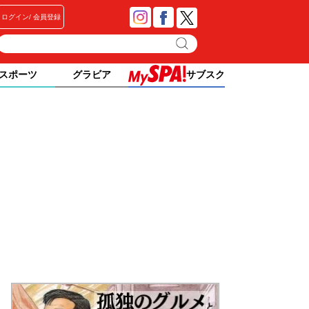
ログイン
会員登録
スポーツ
グラビア
サブスク