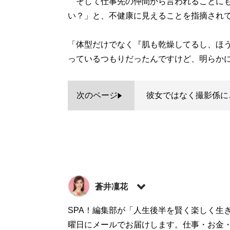
そして仕事先の仲間から言われることにも
い？」と、不健康に見えることを指摘され
「体型だけでなく『肌も乾燥してるし、ほ
っているつもりだったんですけど、明らか
次のページ
彼女ではなく撮影係に
蒼井凜花
元CAの作家。日系CA、オスカープロモーシ
SPA！編集部が「人生後半を賢く楽しく生
作家デビュー。TVやラジオ、YouTubeで
曜日にメールでお届けします。仕事・お金