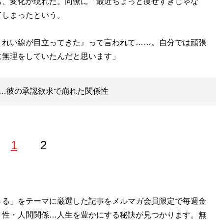
、変化が現れた。同僚に「最近ちょっと痩せすぎじゃな
てしまったという。
うれい線が目立ってきた』って言われて……。自分では頑張
に無理をしていたんだと思います」
…彼の承認欲求で崩れた関係性
1
2
ョン所属のモデル、六本木のクラブママを経て、2010年に
きる」をテーマに厳選した記事をメルマガ会員限定で毎週金
も活動中。
・性・人間関係…人生を豊かにする秘訣が見つかります。無