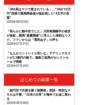
「JRA系はマジで恵まれている」…“30分で2万
円”投稿で競馬関係者が猛反発した“4文字の言
葉”
2026年08月03日
「明らかに熱中症でした」川田将雅騎手の発言
が波紋…競馬“真夏開催”に浮上した深刻なリス
ク。ファンからは「馬死ぬぞ」の声も
2026年07月27日
「なんかコントレイル安いな」デアリングタク
トが3.3億円の陰で…無敗三冠馬がセレクトセ
ールで明暗
2026年07月15日
はじめての副業一覧
「超円安で外貨を稼ぐ副業術」英語・特別なス
キルは不要。“日本の日常”が海外でお金に変わ
る
2026年08月06日