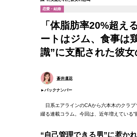
恋愛・結婚
「体脂肪率20%超え
ートはジム、食事は
識”に支配された彼女
蒼井凜花
バックナンバー
日系エアラインのCAから六本木のクラブ
綴る連載コラム。今回は、近年増えている“
“自己管理できる男”に惹か