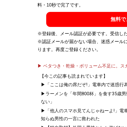
X：
料・10秒で完了です。
@RinkaAki
公式HP:
https://rinka-aoi.com
無料で
記事一覧へ
※登録後、メール認証が必要です。受信し
※認証メールが届かない場合、迷惑メール
ります。再度ご登録ください。
▶ ベタつき・乾燥・ボリューム不足に。スカル
【今この記事も読まれています】
▶「ここは俺の席だぞ!」電車内で迷惑行
▶ラーメンを「年間800杯」を食す35歳
ない」
▶「他人のスマホ見てんじゃねーよ!」電車
知らぬ男性の一言に救われた