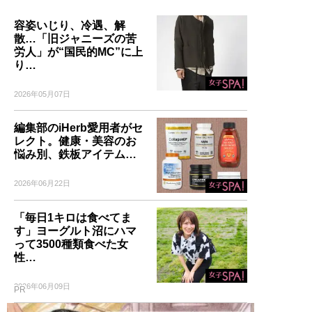
容姿いじり、冷遇、解
散…「旧ジャニーズの苦
労人」が“国民的MC”に上
り…
2026年05月07日
編集部のiHerb愛用者がセ
レクト。健康・美容のお
悩み別、鉄板アイテム…
2026年06月22日
「毎日1キロは食べてま
す」ヨーグルト沼にハマ
って3500種類食べた女
性…
2026年06月09日
PR