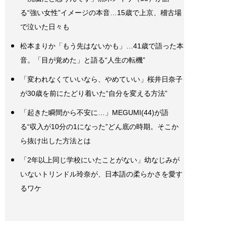
る“強い女性”イメージの本音…15歳で上京、稽古場
で泣いた日々も
松本まりか「もう先はないかも」…41歳で語った本
音。「目が覚めた」と語る“人生の転機”
「変われなくていいなら、やめていい」桜井日奈子
が30歳を前にたどり着いた“自分を変える方法”
「起きた瞬間から不安に…」MEGUMI(44)が語
る“収入が10分の1になった”どん底の時期。そこか
ら抜け出した方法とは
「2年以上同じ学校にいたことがない」幼なじみが
いないトリンドル玲奈が、日本語の柔らかさを愛す
るワケ