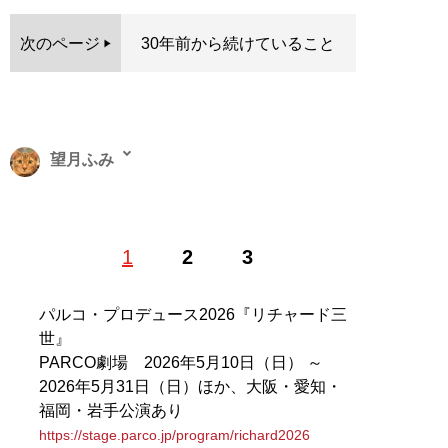
次のページ
30年前から続けていること
望月ふみ
ケーブルテレビガイド誌の編集を経てフリーランスに。
1
2
3
映画周辺のインタビュー取材を軸に、テレビドラマや芝
居など、エンタメ系の記事を雑誌やWEBに執筆してい
る。親類縁者で唯一の映画好きとして育った突然変異。
パルコ・プロデュース2026『リチャード三
X（旧Twitter）：
@mochi_fumi
世』
PARCO劇場 2026年5月10日（日） ～
記事一覧へ
2026年5月31日（日）ほか、大阪・愛知・
福岡・岩手公演あり
https://stage.parco.jp/program/richard2026