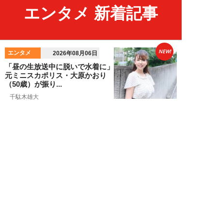
エンタメ 新着記事
NEW!
エンタメ
2026年08月06日
「昼の生放送中に脱いで水着に」
元ミニスカポリス・大原かおり
（50歳）が振り...
千駄木雄大
NEW!
エンタメ
2026年08月06日
新日本プロレス社長・棚橋弘至が
テレビ朝日グループの社長ズラリ
20人を前に、...
棚橋弘至
NEW!
エンタメ
2026年08月06日