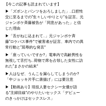
【今この記事も読まれています】
▶「ズボンとパンツをおろしました」...口腔性
交に至るまでの“生々しいやりとり”を証言。元
ジャンポケ斉藤被告が「同意があった」と信
じた理由
▶「舌がねじ込まれて...」元ジャンポケ斉
藤“ロケバス事件”で被害者が証言、車内での異
常行動と“屈辱的な発言”
▶「座っていいですか?」電車内で高齢男性を
無視して舌打ち...荷物で席を占領した女性に訪
れた“まさかの結末”
▶人はなぜ、うんこを漏らしてしまうのか?
「中ジョッキ片手に唐揚げ」には要注意
▶【動画あり】現役人妻セクシー女優が語
る”主婦目線”のやりたいセックス「デビュー
のきっかけはセックスレス」