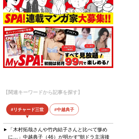
【関連キーワードから記事を探す】
リチャード三世
中越典子
「木村拓哉さんや竹内結子さんと比べて惨め
に…」中越典子（46）が明かす“朝ドラ主演後