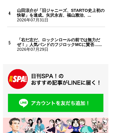
山田涼介が「旧ジャニーズ、STARTO史上初の
快挙」を達成。矢沢永吉、福山雅治、...
2026年07月31日
「右だ左だ、ロックンロールの前では無力だ
ぜ！」人気バンドのフジロックMCに賛否…...
2026年07月29日