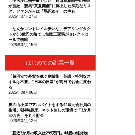
「明らかに熱中症でした」川田将雅騎手の発言
が波紋…競馬“真夏開催”に浮上した深刻なリス
ク。ファンからは「馬死ぬぞ」の声も
2026年07月27日
「なんかコントレイル安いな」デアリングタク
トが3.3億円の陰で…無敗三冠馬がセレクトセ
ールで明暗
2026年07月15日
はじめての副業一覧
「超円安で外貨を稼ぐ副業術」英語・特別なス
キルは不要。“日本の日常”が海外でお金に変わ
る
2026年08月06日
夏の山小屋でアルバイトをする44歳元会社員の
生活。朝4時起床、ネット無しの環境で「3か月
80万円」を丸々貯金
2026年07月12日
「直近3か月の収入は299万円」44歳の軽貨物