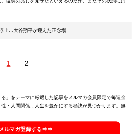
、復調の兆しを見せたといえるのだが、まだその状態には
浮上…大谷翔平が迎えた正念場
1
2
を卒業後、野茂英雄と同じ1995年に渡米。ヤンキース全盛期
きる」をテーマに厳選した記事をメルマガ会員限定で毎週金
、某スポーツデータ会社に就職。プロ野球、MLB、NFLの
・性・人間関係…人生を豊かにする秘訣が見つかります。無
した野球記事、および競馬情報サイトにて競馬記事を執筆
メルマガ登録する⇒⇒