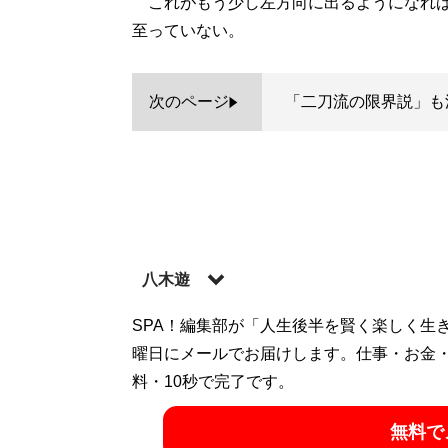
これがもう少し左方向に出るようになれば
至っていない。
次のページ
「二刀流の限界説」も
八木遊
1976年、和歌山県で生まれる。地元の高校
SPA！編集部が「人生後半を賢く楽しく生
をアメリカで過ごした。米国で大学を卒業後
曜日にメールでお届けします。仕事・お金
業務などに携わる。現在は、MLBを中心と
料・10秒で完了です。
中。
無料で