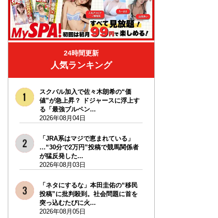
24時間更新
人気ランキング
スクバル加入で佐々木朗希の“価
値”が急上昇？ ドジャースに浮上す
る「最強ブルペン...
2026年08月04日
「JRA系はマジで恵まれている」
…“30分で2万円”投稿で競馬関係者
が猛反発した...
2026年08月03日
「ネタにするな」本田圭佑の“移民
投稿”に批判殺到。社会問題に首を
突っ込むたびに火...
2026年08月05日