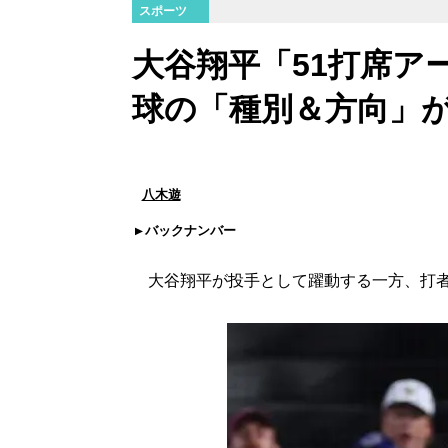
スポーツ
大谷翔平「51打席ア
球の「種別＆方向」が
八木遊
バックナンバー
大谷翔平が投手として躍動する一方、打者