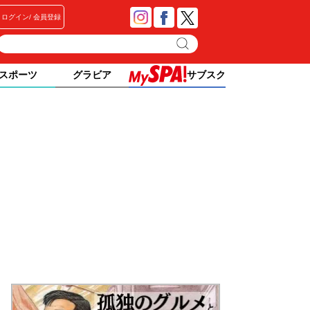
ログイン
会員登録
スポーツ
グラビア
サブスク