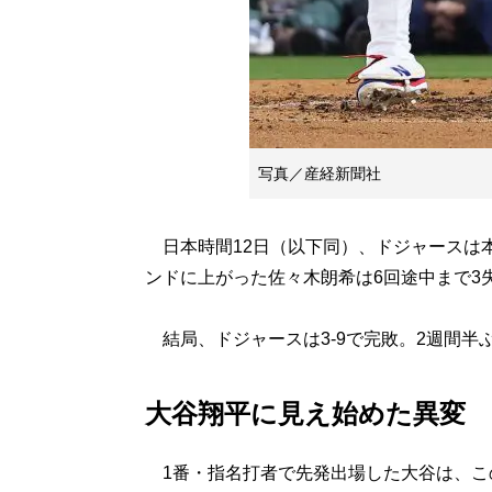
写真／産経新聞社
日本時間12日（以下同）、ドジャースは
ンドに上がった佐々木朗希は6回途中まで3
結局、ドジャースは3-9で完敗。2週間半
大谷翔平に見え始めた異変
1番・指名打者で先発出場した大谷は、こ