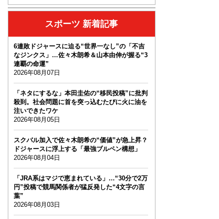
スポーツ 新着記事
6連敗ドジャースに迫る“世界一なし”の「不吉
なジンクス」…佐々木朗希＆山本由伸が握る“3
連覇の命運”
2026年08月07日
「ネタにするな」本田圭佑の“移民投稿”に批判
殺到。社会問題に首を突っ込むたびに火に油を
注いできたワケ
2026年08月05日
スクバル加入で佐々木朗希の“価値”が急上昇？
ドジャースに浮上する「最強ブルペン構想」
2026年08月04日
「JRA系はマジで恵まれている」…“30分で2万
円”投稿で競馬関係者が猛反発した“4文字の言
葉”
2026年08月03日