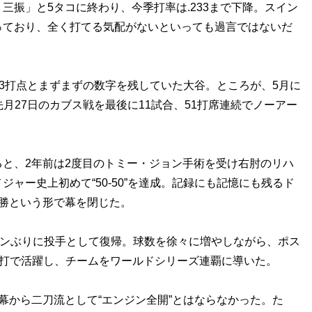
三振」と5タコに終わり、今季打率は.233まで下降。スイン
っており、全く打てる気配がないといっても過言ではないだ
13打点とまずまずの数字を残していた大谷。ところが、5月に
先月27日のカブス戦を最後に11試合、51打席連続でノーアー
と、2年前は2度目のトミー・ジョン手術を受け右肘のリハ
ャー史上初めて“50-50”を達成。記録にも記憶にも残るド
勝という形で幕を閉じた。
ズンぶりに投手として復帰。球数を徐々に増やしながら、ポス
投打で活躍し、チームをワールドシリーズ連覇に導いた。
から二刀流として“エンジン全開”とはならなかった。た