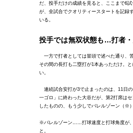
だ、投手だけの成績を見ると、ここまで6試
が、全試合でクオリティースタートを記録
いる。
投手では無双状態も…打者・
一方で打者としては冒頭で述べた通り、苦
その間の長打も二塁打が1本あっただけ。
い。
連続試合安打が3で止まったのは、11日
一ゴロ」に終わった大谷だが、第2打席は
したものの、もう少しでバレルゾーン（※
※バレルゾーン……打球速度と打球角度が
と。