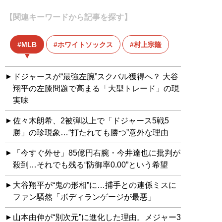
【関連キーワードから記事を探す】
MLB
ホワイトソックス
村上宗隆
ドジャースが“最強左腕”スクバル獲得へ？ 大谷
翔平の左膝問題で高まる「大型トレード」の現
実味
佐々木朗希、2被弾以上で「ドジャース5戦5
勝」の珍現象…“打たれても勝つ”意外な理由
「今すぐ外せ」85億円右腕・今井達也に批判が
殺到…それでも残る“防御率0.00”という希望
大谷翔平が“鬼の形相”に…捕手との連係ミスに
ファン騒然「ボディランゲージが最悪」
山本由伸が“別次元”に進化した理由。メジャー3