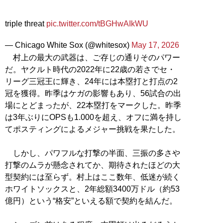
triple threat
pic.twitter.com/tBGHwAIkWU
— Chicago White Sox (@whitesox)
May 17, 2026
村上の最大の武器は、ご存じの通りそのパワー
だ。ヤクルト時代の2022年に22歳の若さでセ・
リーグ三冠王に輝き、24年には本塁打と打点の2
冠を獲得。昨季はケガの影響もあり、56試合の出
場にとどまったが、22本塁打をマークした。昨季
は3年ぶりにOPSも1.000を超え、オフに満を持し
てポスティングによるメジャー挑戦を果たした。
しかし、パワフルな打撃の半面、三振の多さや
打撃のムラが懸念されてか、期待されたほどの大
型契約には至らず。村上はここ数年、低迷が続く
ホワイトソックスと、2年総額3400万ドル（約53
億円）という“格安”といえる額で契約を結んだ。