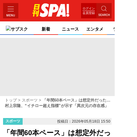
ログイン
会員登録
サブスク
新着
ニュース
エンタメ
ライフ
トップ
スポーツ
「年間60本ペース」は想定外だった…
村上宗隆、“イチロー超え指標”が示す「異次元の存在感」
スポーツ
投稿日：2026年05月18日 15:50
「年間60本ペース」は想定外だっ