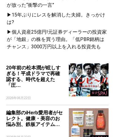
が放った“衝撃の一言”
▶15年ぶりにレスを解消した夫婦。きっかけ
は?
▶個人資産25億円!元証券ディーラーの投資家
が「地銀」の株を買う理由。「低PBR銘柄は
チャンス」3000万円以上を入れる投資先も
20年前の松本潤が眩しす
ぎる！平成ドラマで再確
認する、時代を超えた
「圧…
2026年06月22日
編集部のiHerb愛用者がセ
レクト。健康・美容のお
悩み別、鉄板アイテム…