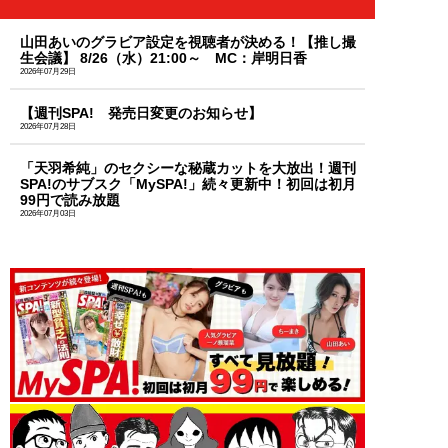
山田あいのグラビア設定を視聴者が決める！【推し撮
生会議】 8/26（水）21:00～ MC：岸明日香
2026年07月29日
【週刊SPA! 発売日変更のお知らせ】
2026年07月28日
「天羽希純」のセクシーな秘蔵カットを大放出！週刊
SPA!のサブスク「MySPA!」続々更新中！初回は初月
99円で読み放題
2026年07月03日