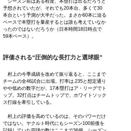
シーズン前はある程度、本塁打は出るだろうと
予想されていたが、それでも20本台、多くて30
本台という予測が大半だった。まさか60本に迫る
ペースで本塁打を量産するとは誰も考えていなか
ったのではないだろうか（日本時間18日時点で
59本ペース）。
評価される“圧倒的な長打力と選球眼”
村上の今季成績を改めて振り返ると、ここまで
チームの全46試合に出場。打率は.235と想定通り
やや低めの数字だが、17本塁打はア・リーグでト
ップ。32打点はチームトップで、ホワイトソック
ス打線を牽引している。
村上の評価を高めているのは、そのパワーだけ
ではない。ヤクルト時代にもシーズン100前後を
記録していた四球の数はここまで36個。シーズン