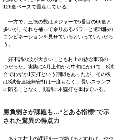
126個ペースで量産している。
一方で、三振の数はメジャーで5番目の66個と
多いが、それを補って余りあるパワーと選球眼の
コンビネーションを見せているといっていいだろ
う。
好不調の波が大きいことも村上の懸念事項の一
つだった。実際に4月上旬から中旬にかけて、8試
合でわずか1安打という期間もあったが、その後
は3試合連続無安打は一度もなく、長いスランプ
に陥ることなく、順調に本塁打を重ねている。
勝負弱さが課題も…“とある指標”で示
された驚異の得点力
あえて村上の課題を一つ挙げるとすれば、やや