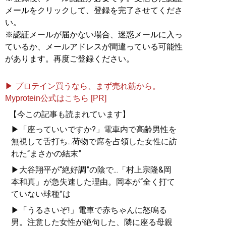
メールをクリックして、登録を完了させてくださ
い。
※認証メールが届かない場合、迷惑メールに入っ
ているか、メールアドレスが間違っている可能性
があります。再度ご登録ください。
▶ プロテイン買うなら、まず売れ筋から。
Myprotein公式はこちら [PR]
【今この記事も読まれています】
▶「座っていいですか?」電車内で高齢男性を
無視して舌打ち...荷物で席を占領した女性に訪
れた“まさかの結末”
▶大谷翔平が“絶好調”の陰で...「村上宗隆&岡
本和真」が急失速した理由。岡本が“全く打て
ていない球種”は
▶「うるさいぞ!」電車で赤ちゃんに怒鳴る
男。注意した女性が絶句した、隣に座る母親