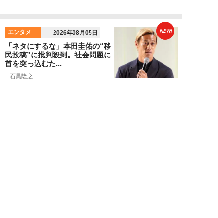
NEW!
エンタメ
2026年08月05日
「ネタにするな」本田圭佑の“移
民投稿”に批判殺到。社会問題に
首を突っ込むた...
石黒隆之
NEW!
スポーツ
2026年08月04日
スクバル加入で佐々木朗希の“価
値”が急上昇？ ドジャースに浮上
する「最強ブ...
八木遊
NEW!
スポーツ
2026年08月03日
「JRA系はマジで恵まれている」
…“30分で2万円”投稿で競馬関係