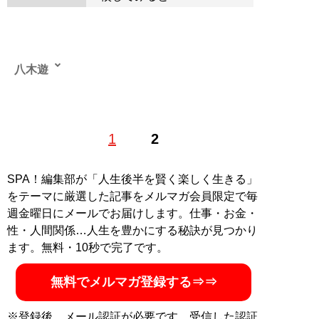
八木遊
1976年、和歌山県で生まれる。地元の高校を卒業後、野
1
2
茂英雄と同じ1995年に渡米。ヤンキース全盛期をアメリ
カで過ごした。米国で大学を卒業後、某スポーツデータ
会社に就職。プロ野球、MLB、NFLの業務などに携わ
SPA！編集部が「人生後半を賢く楽しく生きる」
る。現在は、MLBを中心とした野球記事、および競馬情
をテーマに厳選した記事をメルマガ会員限定で毎
報サイトにて競馬記事を執筆中。
週金曜日にメールでお届けします。仕事・お金・
性・人間関係…人生を豊かにする秘訣が見つかり
記事一覧へ
ます。無料・10秒で完了です。
無料でメルマガ登録する⇒⇒
※登録後、メール認証が必要です。受信した認証