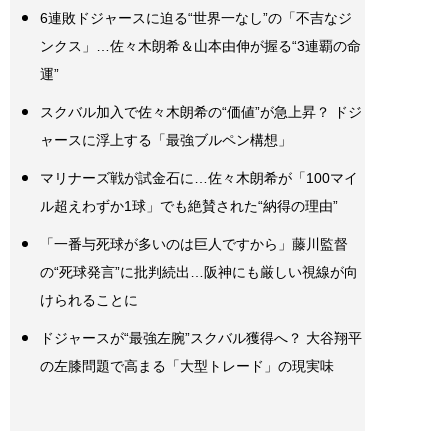
6連敗ドジャースに迫る“世界一なし”の「不吉なジ
ンクス」…佐々木朗希＆山本由伸が握る“3連覇の命
運”
スクバル加入で佐々木朗希の“価値”が急上昇？ ドジ
ャースに浮上する「最強ブルペン構想」
マリナーズ戦が試金石に…佐々木朗希が「100マイ
ル超えわずか1球」でも絶賛された“納得の理由”
「一番与死球が多いのは巨人ですから」藤川監督
の“死球発言”に批判続出…阪神にも厳しい視線が向
けられることに
ドジャースが“最強左腕”スクバル獲得へ？ 大谷翔平
の左膝問題で高まる「大型トレード」の現実味