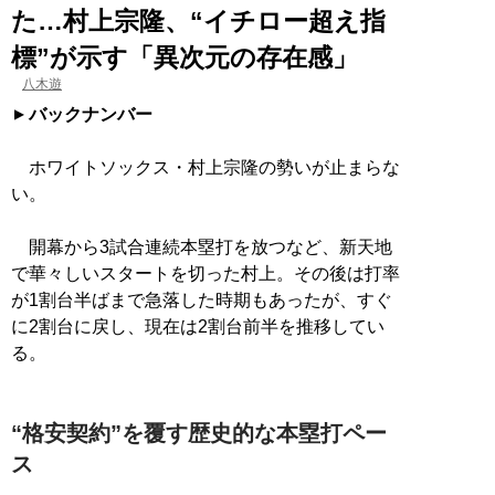
た…村上宗隆、“イチロー超え指
標”が示す「異次元の存在感」
八木遊
バックナンバー
ホワイトソックス・村上宗隆の勢いが止まらな
い。
開幕から3試合連続本塁打を放つなど、新天地
で華々しいスタートを切った村上。その後は打率
が1割台半ばまで急落した時期もあったが、すぐ
に2割台に戻し、現在は2割台前半を推移してい
る。
“格安契約”を覆す歴史的な本塁打ペー
ス