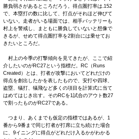
勝負弱さがあるところだろう。得点圏打率は.152
で、本塁打の数に比して、打点がそれほど伸びて
いない。走者がいる場面では、相手バッテリーも
村上を警戒し、まともに勝負していないと想像で
きるが、せめて得点圏打率を2割台には乗せてお
きたいところだ。
村上の今季の打撃傾向を見てきたが、ここで紹
介したいのがRC27という指標だ。RC（Runs
Created）とは、打者が攻撃においてどれだけの
得点を創出したかを表したもので、安打や四球、
盗塁、犠打、犠飛など多くの項目を計算式に当て
はめてはじき出す。そのRCを1試合のアウト数27
で割ったものがRC27である。
つまり、あくまでも仮定の指標ではあるが、1
番から9番まで同じ打者が打席に立ち続けた場合
に、9イニングに得点がどれだけ入るかがわかる