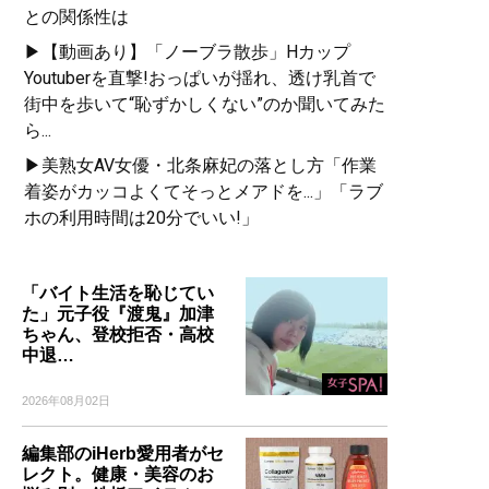
との関係性は
▶【動画あり】「ノーブラ散歩」Hカップ
Youtuberを直撃!おっぱいが揺れ、透け乳首で
街中を歩いて“恥ずかしくない”のか聞いてみた
ら...
▶美熟女AV女優・北条麻妃の落とし方「作業
着姿がカッコよくてそっとメアドを...」「ラブ
ホの利用時間は20分でいい!」
「バイト生活を恥じてい
た」元子役『渡鬼』加津
ちゃん、登校拒否・高校
中退…
2026年08月02日
編集部のiHerb愛用者がセ
レクト。健康・美容のお