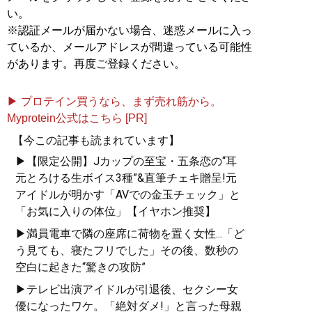
い。
※認証メールが届かない場合、迷惑メールに入っ
ているか、メールアドレスが間違っている可能性
があります。再度ご登録ください。
▶ プロテイン買うなら、まず売れ筋から。
Myprotein公式はこちら [PR]
【今この記事も読まれています】
▶【限定公開】Jカップの至宝・五条恋の“耳
元とろける生ボイス3種”&直筆チェキ贈呈!元
アイドルが明かす「AVでの金玉チェック」と
「お気に入りの体位」【イヤホン推奨】
▶満員電車で隣の座席に荷物を置く女性...「ど
う見ても、寝たフリでした」その後、数秒の
空白に起きた“驚きの攻防”
▶テレビ出演アイドルが引退後、セクシー女
優になったワケ。「絶対ダメ!」と言った母親