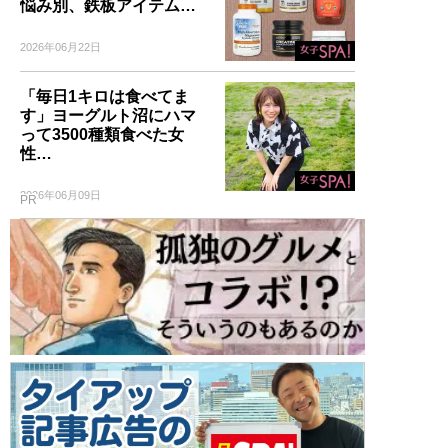
悩み別、鉄板アイテム…
2026年06月22日
「毎日1キロは食べてま
す」ヨーグルト沼にハマ
って3500種類食べた女
性…
2026年06月09日
PR