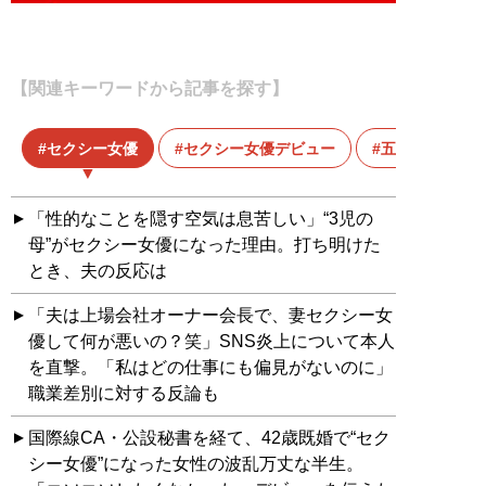
【関連キーワードから記事を探す】
セクシー女優
セクシー女優デビュー
五条恋
「性的なことを隠す空気は息苦しい」“3児の
母”がセクシー女優になった理由。打ち明けた
とき、夫の反応は
「夫は上場会社オーナー会長で、妻セクシー女
優して何が悪いの？笑」SNS炎上について本人
を直撃。「私はどの仕事にも偏見がないのに」
職業差別に対する反論も
国際線CA・公設秘書を経て、42歳既婚で“セク
シー女優”になった女性の波乱万丈な半生。