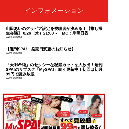
インフォメーション
山田あいのグラビア設定を視聴者が決める！【推し撮
生会議】 8/26（水）21:00～ MC：岸明日香
2026年07月29日
【週刊SPA! 発売日変更のお知らせ】
2026年07月28日
「天羽希純」のセクシーな秘蔵カットを大放出！週刊
SPA!のサブスク「MySPA!」続々更新中！初回は初月
99円で読み放題
2026年07月03日