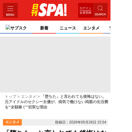
ログイン
会員登録
サブスク
新着
ニュース
エンタメ
ライフ
トップ
エンタメ
「堕ちた」と言われても後悔はない。
元アイドルのセクシー女優が、病気で働けない両親の生活費
を“全額稼ぐ”切実な理由
エンタメ
投稿日：2026年05月26日 15:54