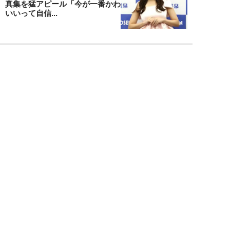
真集を猛アピール「今が一番かわ
いいって自信...
NEW!
エンタメ
2026年08月08日
「“隠れCMキング”と呼ばれるの
は…」男性CM起用4位・小倉史
也（29）が...
望月ふみ
NEW!
エンタメ
2026年08月08日
「マッチョこそ強い」MAX鈴木
が語る、大食い業界の新しい潮
流。日本の現王者...
寺西ジャジューカ
NEW!
エンタメ
2026年08月08日