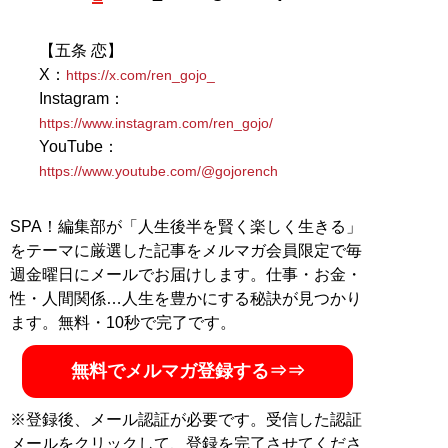
ーとして独立。「なんか面白ければ、それで良し」をモ
ットーに、興味を持ったことを取材して記事にしながら
【五条 恋】
人生を楽しむタイプのおじさんライター
X：
https://x.com/ren_gojo_
Instagram：
MySPA!会員だけが読める、蒼樹リュウスケのよりディ
https://www.instagram.com/ren_gojo/
ープなインタビュー
YouTube：
・
「セックスは好きじゃなかった」女性の価値観を変え
https://www.youtube.com/@gojorench
た“プロ男優のセックス”。「おかしくなっちゃった」衝
撃体験とは
SPA！編集部が「人生後半を賢く楽しく生きる」
・
元アイドル・現セクシー女優が素人時代の“過激プレ
をテーマに厳選した記事をメルマガ会員限定で毎
イ”をぶっちゃけ。「むっつりな人がたくさんいそうな場
所で…」
週金曜日にメールでお届けします。仕事・お金・
・
【独占告白】現役看護士“兼”同人AV女優がプロになっ
性・人間関係…人生を豊かにする秘訣が見つかり
た今明かす「一番感じてしまう」SEX。「旦那には断ら
ます。無料・10秒で完了です。
れちゃうけど…」
無料でメルマガ登録する⇒⇒
記事一覧へ
※登録後、メール認証が必要です。受信した認証
メールをクリックして、登録を完了させてくださ