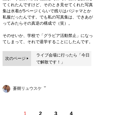
てくれたんですけど、そのとき見せてくれた写真
集は水着が5ページくらいで残りはパジャマとか
私服だったんです。でも私の写真集は、できあが
ってみたらその真逆の構成で（笑）。
そのせいか、学校で「グラビア活動禁止」になっ
てしまって、それで退学することにしたんです。
ライブ会場に行ったら「今日
次のページ
で解散です！」
蒼樹リュウスケ
単純に「本が好きだから」との理由で出版社に入社。雑
1
2
3
4
誌制作をメインに仕事を続け、なんとなくフリーライタ