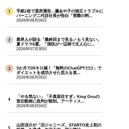
手紙1枚で退所通告…藤あや子の独立トラブルに
バーニング二代目社長が告白「実際の料...
2026年08月04日
業界人が語る「最終回まで見る／もう見ない」
夏ドラマ6選。「演技が一辺倒で主人公に...
2026年07月30日
3か月で20キロ減！「無料のChatGPTだけ」で
ダイエットを成功させた芸人を直...
2026年08月05日
「やる気ない」「不真面目すぎ」King Gnuの
宣伝動画に批判が殺到。アーティス...
2026年08月04日
山田涼介が「旧ジャニーズ、STARTO史上初の