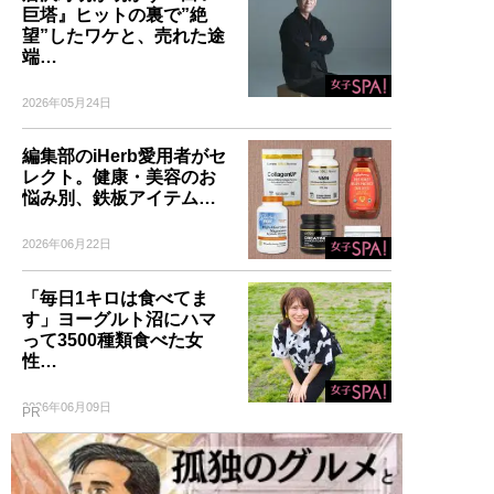
巨塔』ヒットの裏で”絶
望”したワケと、売れた途
端…
2026年05月24日
編集部のiHerb愛用者がセ
レクト。健康・美容のお
悩み別、鉄板アイテム…
2026年06月22日
「毎日1キロは食べてま
す」ヨーグルト沼にハマ
って3500種類食べた女
性…
2026年06月09日
PR