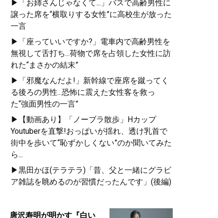
▶「お姉さんじゃなくて...」バスで高齢男性に
譲った席を“横取りする女性”に高校生が放った
一言
▶「座っていいですか?」電車内で高齢男性を
無視して舌打ち...荷物で席を占領した女性に訪
れた“まさかの結末”
▶「邪魔なんだよ!」新幹線で座席を蹴ってく
る後ろの男性...恐怖に震えた女性客を救っ
た“強面男性の一言”
▶【動画あり】「ノーブラ散歩」Hカップ
Youtuberを直撃!おっぱいが揺れ、透け乳首で
街中を歩いて“恥ずかしくない”のか聞いてみた
ら...
▶黒田かほ(テラテラ)「昔、父と一緒にグラビ
ア雑誌を眺めるのが習慣だったんです」(後編)
唐沢寿明が明かす『白い