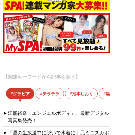
【関連キーワードから記事を探す】
グラビア
テラテラ
池本しおり
黒田かほ
江籠裕奈「エンジェルボディ」、最新デジタル
写真集発売！
「昼の生放送中に脱いで水着に」元ミニスカポ