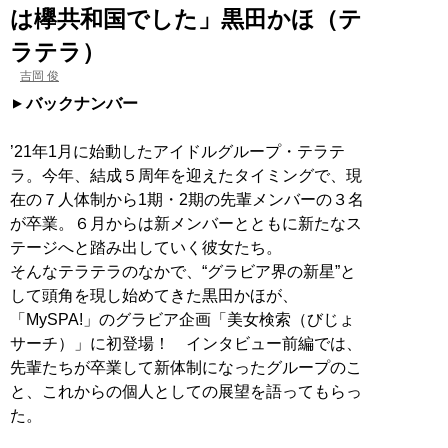
は欅共和国でした」黒田かほ（テ
ラテラ）
吉岡 俊
バックナンバー
’21年1月に始動したアイドルグループ・テラテ
ラ。今年、結成５周年を迎えたタイミングで、現
在の７人体制から1期・2期の先輩メンバーの３名
が卒業。６月からは新メンバーとともに新たなス
テージへと踏み出していく彼女たち。
そんなテラテラのなかで、“グラビア界の新星”と
して頭角を現し始めてきた黒田かほが、
「MySPA!」のグラビア企画「美女検索（びじょ
サーチ）」に初登場！ インタビュー前編では、
先輩たちが卒業して新体制になったグループのこ
と、これからの個人としての展望を語ってもらっ
た。