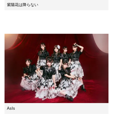
紫陽花は降らない
AsIs