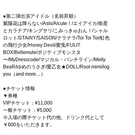
●第二弾出演アイドル（名前昇順）
紫陽花は降らない/AsIs/Alcute！/エイアイカ/衛星
とカラテア/キングサリ/こみっきゅおん！/シャル
ロット/STAiNY/SAISON/テラテラ/Toi Toi Toi/虹色
の飛行少女/Honey Devil/蜜兎/FULIT
BOX/Bellemule/ポジティブモンスタ
ー/MyDresscode/マジカル・パンチライン/Melty
BeaR/ゆめのうさぎ/愛乙女★DOLL/Root mimi/log
you（and more…）
●チケット情報
▼券種
VIPチケット：¥11,000
一般チケット：¥5,000
※入場の際チケット代の他、ドリンク代として
￥600をいただきます。