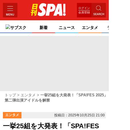
ログイン
会員登録
サブスク
新着
ニュース
エンタメ
ライフ
トップ
エンタメ
一挙25組を大発表！「SPA!FES 2025」
第二弾出演アイドルを解禁
エンタメ
投稿日：2025年10月25日 21:00
一挙25組を大発表！「SPA!FES