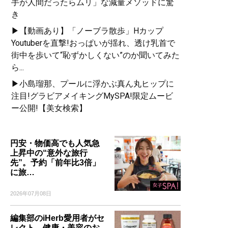
手が人間だったらムリ」な減量メソッドに驚
き
▶【動画あり】「ノーブラ散歩」Hカップ
Youtuberを直撃!おっぱいが揺れ、透け乳首で
街中を歩いて“恥ずかしくない”のか聞いてみた
ら...
▶小島瑠那、プールに浮かぶ真ん丸ヒップに
注目!グラビアメイキングMySPA!限定ムービ
ー公開!【美女検索】
円安・物価高でも人気急
上昇中の“意外な旅行
先”。予約「前年比3倍」
に旅…
2026年07月08日
編集部のiHerb愛用者がセ
レクト。健康・美容のお