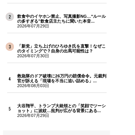
飲食中のイヤホン禁止、写真撮影NG…“ルール
の多すぎる”飲食店主たちに聞いた本音...
2026年07月29日
「新党」立ち上げのひろゆき氏を直撃！なぜこ
のタイミングで？自身の出馬可能性は？
2026年07月30日
救急隊のドア破壊に26万円の賠償命令。元裁判
官が訴える「現場を不当に追い詰める」...
2026年08月03日
大谷翔平、トランプ大統領との「笑顔でツーシ
ョット」に波紋…批判が広がる背景にある...
2026年07月29日