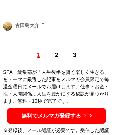
古田島大介
1986年生まれ。立教大卒。ビジネス、旅行、イベント、
1
2
3
カルチャーなど興味関心の湧く分野を中心に執筆活動を
行う。社会のA面B面、メジャーからアンダーまで足を運
び、現場で知ることを大切にしている
SPA！編集部が「人生後半を賢く楽しく生きる」
をテーマに厳選した記事をメルマガ会員限定で毎
記事一覧へ
週金曜日にメールでお届けします。仕事・お金・
性・人間関係…人生を豊かにする秘訣が見つかり
ます。無料・10秒で完了です。
無料でメルマガ登録する⇒⇒
※登録後、メール認証が必要です。受信した認証