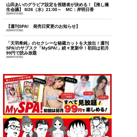
山田あいのグラビア設定を視聴者が決める！【推し撮
生会議】 8/26（水）21:00～ MC：岸明日香
2026年07月29日
【週刊SPA! 発売日変更のお知らせ】
2026年07月28日
「天羽希純」のセクシーな秘蔵カットを大放出！週刊
SPA!のサブスク「MySPA!」続々更新中！初回は初月
99円で読み放題
2026年07月03日