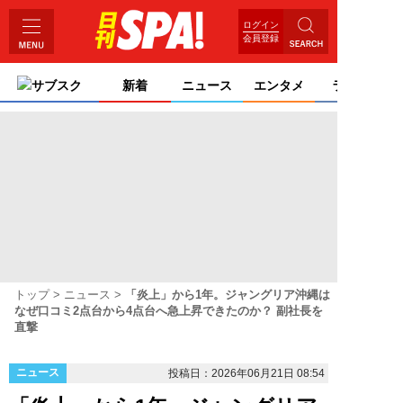
ログイン
会員登録
サブスク
新着
ニュース
エンタメ
ライフ
トップ
ニュース
「炎上」から1年。ジャングリア沖縄は
なぜ口コミ2点台から4点台へ急上昇できたのか？ 副社長を
直撃
ニュース
投稿日：2026年06月21日 08:54