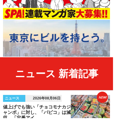
ニュース 新着記事
NEW!
ニュース
2026年08月06日
値上げでも強い「チョコモナカジ
ャンボ」に対し、「パピコ」は減
収…「定番アイ...
不破聡