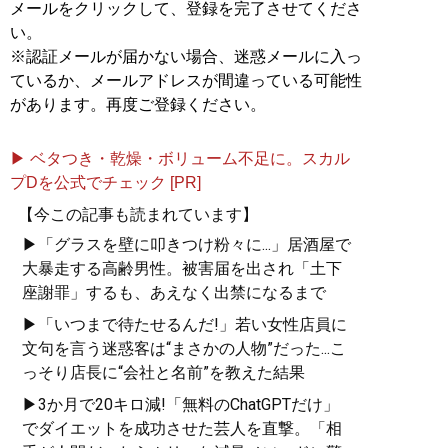
メールをクリックして、登録を完了させてくださ
い。
※認証メールが届かない場合、迷惑メールに入っ
ているか、メールアドレスが間違っている可能性
があります。再度ご登録ください。
▶ ベタつき・乾燥・ボリューム不足に。スカル
プDを公式でチェック [PR]
【今この記事も読まれています】
▶「グラスを壁に叩きつけ粉々に...」居酒屋で
大暴走する高齢男性。被害届を出され「土下
座謝罪」するも、あえなく出禁になるまで
▶「いつまで待たせるんだ!」若い女性店員に
文句を言う迷惑客は“まさかの人物”だった...こ
っそり店長に“会社と名前”を教えた結果
▶3か月で20キロ減!「無料のChatGPTだけ」
でダイエットを成功させた芸人を直撃。「相