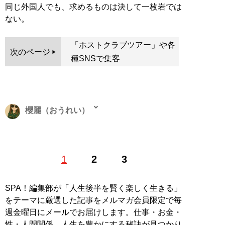
同じ外国人でも、求めるものは決して一枚岩では
ない。
「ホストクラブツアー」や各
次のページ
種SNSで集客
櫻麗（おうれい）
新潟県出身。フリー記者。池袋のスナックでチーママと
1
2
3
して働きながら脚本家を志すも挫折。業界新聞の記者、
自治体の広報誌などの制作ディレクターを経て独立。現
在は歌舞伎町ホストのSNS運用ほか、アングラ、夜職、
SPA！編集部が「人生後半を賢く楽しく生きる」
歌舞伎町カルチャーを主な取材領域に記者として活動
をテーマに厳選した記事をメルマガ会員限定で毎
中。表には出にくい人間模様を追い続けている。猫と過
週金曜日にメールでお届けします。仕事・お金・
ごす時間が至福 X：
ohreindb
性・人間関係…人生を豊かにする秘訣が見つかり