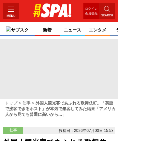
ログイン
会員登録
サブスク
新着
ニュース
エンタメ
ライフ
トップ
仕事
外国人観光客であふれる歌舞伎町。「英語
で接客できるホスト」が本気で集客してみた結果「アメリカ
人から見ても普通に高いから…」
仕事
投稿日：2026年07月03日 15:53