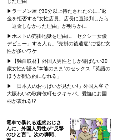
じた理由
▶ラーメン屋で30分以上待たされたのに...“返
金を拒否する”女性店員。店長に直談判したら
「返金しなかった理由」が明らかに
▶ホストの売掛地獄を理由に「セクシー女優
デビュー」する人も。“売掛の後遺症”に悩む女
性が多いワケ
▶【独自取材】外国人男性としか遊ばない20
歳女性が語る“本能のまま”のセックス「英語の
ほうが開放的になれる」
▶「日本人のおっぱいが見たい!」外国人客で
大賑わいの歌舞伎町セクキャバ。愛撫にお国
柄が表れる!?
電車で暴れる迷惑おじさ
んに、外国人男性が“反撃
のひと言”。次の瞬間、