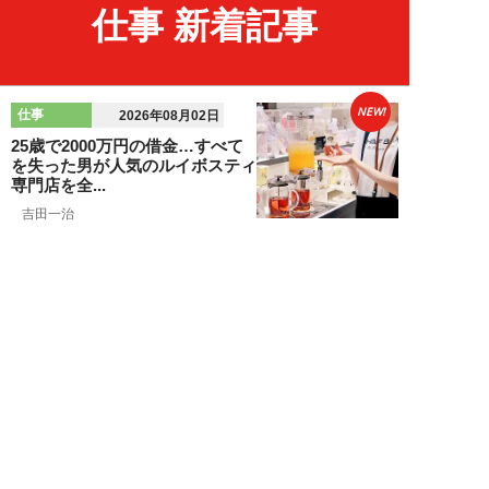
仕事 新着記事
NEW!
仕事
2026年08月02日
25歳で2000万円の借金…すべて
を失った男が人気のルイボスティ
専門店を全...
吉田一治
NEW!
仕事
2026年08月02日
「とにかく成長したい」コンサル
業界に群がる若者たちが「危う
い」理由。目的な...
布施川天馬
NEW!
仕事
2026年08月02日