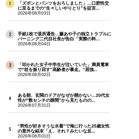
「ズボンとパンツをおろしました」…口腔性交
に至るまでの“生々しいやりとり”を証言...
2026年08月03日
手紙1枚で退所通告…藤あや子の独立トラブルに
バーニング二代目社長が告白「実際の料...
2026年08月04日
「叩かれた女子中学生が泣いていた」満員電車
で“杖を振り回す”高齢者が暴走。“屈強...
2026年08月02日
ある朝、玄関のドアがなぜか開かない…20代女
性が“数センチの隙間”から見たものの...
2026年07月31日
“男性が好きそうな水着”で海に行った25歳女性
の意外な結末「え、それ？みたいな反...
2026年08月01日