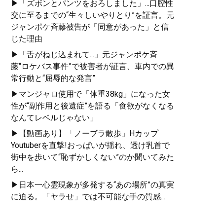
▶「ズボンとパンツをおろしました」...口腔性
交に至るまでの“生々しいやりとり”を証言。元
ジャンポケ斉藤被告が「同意があった」と信
じた理由
▶「舌がねじ込まれて...」元ジャンポケ斉
藤“ロケバス事件”で被害者が証言、車内での異
常行動と“屈辱的な発言”
▶マンジャロ使用で「体重38kg」になった女
性が“副作用と後遺症”を語る「食欲がなくなる
なんてレベルじゃない」
▶【動画あり】「ノーブラ散歩」Hカップ
Youtuberを直撃!おっぱいが揺れ、透け乳首で
街中を歩いて“恥ずかしくない”のか聞いてみた
ら...
▶日本一心霊現象が多発する“あの場所”の真実
に迫る。「ヤラせ」では不可能な手の質感...