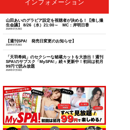
インフォメーション
山田あいのグラビア設定を視聴者が決める！【推し撮
生会議】 8/26（水）21:00～ MC：岸明日香
2026年07月29日
【週刊SPA! 発売日変更のお知らせ】
2026年07月28日
「天羽希純」のセクシーな秘蔵カットを大放出！週刊
SPA!のサブスク「MySPA!」続々更新中！初回は初月
99円で読み放題
2026年07月03日