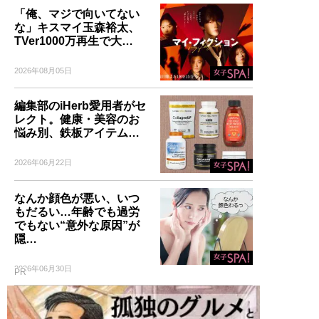
「俺、マジで向いてない
な」キスマイ玉森裕太、
TVer1000万再生で大…
2026年08月05日
編集部のiHerb愛用者がセ
レクト。健康・美容のお
悩み別、鉄板アイテム…
2026年06月22日
なんか顔色が悪い、いつ
もだるい…年齢でも過労
でもない“意外な原因”が
隠…
2026年06月30日
PR