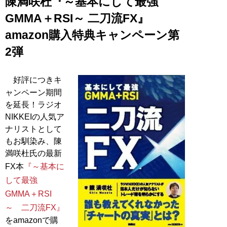
陳満咲杜『～基本にして最強
GMMA＋RSI～ 二刀流FX』
amazon購入特典キャンペーン第
2弾
好評につきキ
ャンペーン期間
を延長！ラジオ
NIKKEIの人気ア
ナリストとして
もお馴染み、陳
満咲杜氏の最新
FX本
『～基本に
して最強
GMMA＋RSI
～ 二刀流FX』
をamazonで購