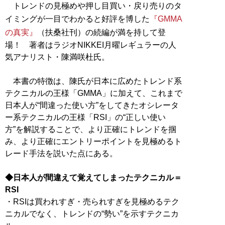
トレンドの見極めや押し目買い・戻り売りのタ
イミングが一目でわかると好評を博した
『GMMA
の真実』
（扶桑社刊）の続編が満を持して登
場！ 著者はラジオNIKKEI月曜レギュラーの人
気アナリスト・陳満咲杜氏。
本書の特徴は、陳氏が日本に広めたトレンド系
テクニカルの王様「GMMA」に加えて、これまで
日本人が“間違った使い方”をしてきたオシレータ
ー系テクニカルの王様「RSI」の“正しい使い
方”を解説することで、より正確にトレンドを掴
み、より正確にエントリーポイントを見極めるト
レード手法を説いた点にある。
◆日本人が間違えて覚えてしまったテクニカル＝
RSI
・RSIは買われすぎ・売られすぎを見極めるテク
ニカルでなく、トレンドの“勢い”を示すテクニカ