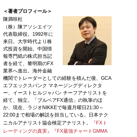
＜著者プロフィール＞
陳満咲杜
（株）陳アソシエイツ
代表取締役。1992年に
来日。大学時代より株
式投資を開始。中国情
報専門紙の株式担当記
者を経て、黎明期のFX
業界へ進出。海外金融
機関でトレーダーとしての経験を積んだ後、GCA
エフエックスバンク マネージングディレクタ
ー、イーストヒルジャパン チーフアナリストを
経て、独立。「ブルベアFX通信」の執筆のほ
か、現在、ラジオNIKKEで毎週月曜日21:30～
22:00まで相場の解説を担当している。日本テク
ニカルアナリスト協会検定アナリスト。
『FXト
レーディングの真実』
『FX最強チャートGMMA