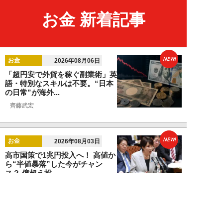
お金 新着記事
NEW!
お金
2026年08月06日
「超円安で外貨を稼ぐ副業術」英
語・特別なスキルは不要。“日本
の日常”が海外...
齊藤武宏
NEW!
お金
2026年08月03日
高市国策で1兆円投入へ！ 高値か
ら“半値暴落”した今がチャン
ス？ 億超え投...
結喜たろう
NEW!
お金
2026年07月27日