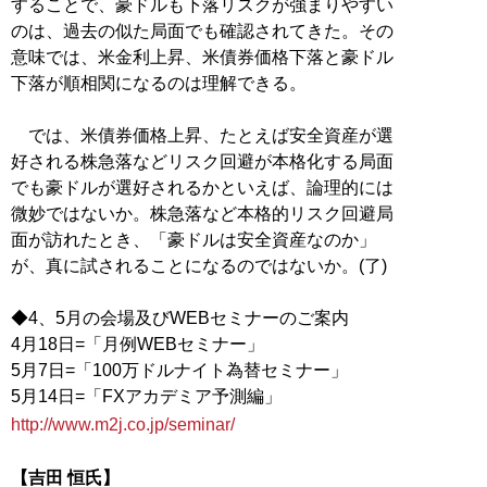
することで、豪ドルも下落リスクが強まりやすい
のは、過去の似た局面でも確認されてきた。その
意味では、米金利上昇、米債券価格下落と豪ドル
下落が順相関になるのは理解できる。
では、米債券価格上昇、たとえば安全資産が選
好される株急落などリスク回避が本格化する局面
でも豪ドルが選好されるかといえば、論理的には
微妙ではないか。株急落など本格的リスク回避局
面が訪れたとき、「豪ドルは安全資産なのか」
が、真に試されることになるのではないか。(了)
◆4、5月の会場及びWEBセミナーのご案内
4月18日=「月例WEBセミナー」
5月7日=「100万ドルナイト為替セミナー」
http://www.m2j.co.jp/seminar/
【吉田 恒氏】