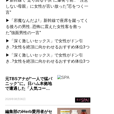
▶新幹線で“走り回る子供”に爆発寸前...「注意
しない母親」に女性が言い放った“芯をつく一
言”
▶「邪魔なんだよ!」新幹線で座席を蹴ってく
る後ろの男性...恐怖に震えた女性客を救っ
た“強面男性の一言”
▶「深く激しいセックス」で女性がドン引
き...?女性を絶頂に向かわせるおすすめ体位3つ
▶「深く激しいセックス」で女性がドン引
き...?女性を絶頂に向かわせるおすすめ体位3つ
元TBSアナが“一人で猛パ
ニック”に。日ハム本拠地
で遭遇した「人気コー…
2026年08月06日
編集部のiHerb愛用者がセ