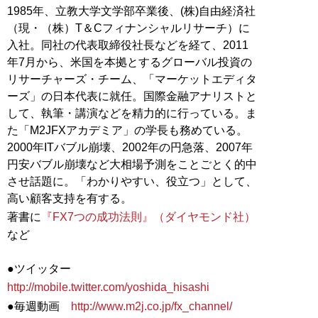
1985年、立教大学文学部卒業後、(株)自由経済社
（現・（株）T＆Cフィナンシャルリサーチ）に
入社。同社の代表取締役社長などを経て、2011
年7月から、米国を本拠とするグローバル投資の
リサーチャーズ・チーム、「マーケットエディタ
ーズ」の日本代表に就任。国際金融アナリストと
して、執筆・講演などを精力的に行っている。ま
た「M2JFXアカデミア」の学長も務めている。
2000年ITバブル崩壊、2002年の円急落、2007年
円安バブル崩壊など大相場予測をことごとく的中
させ話題に。「わかりやすい、役立つ」として、
高い顧客支持を有する。
著書に
『FX7つの成功法則』（ダイヤモンド社）
など
●ツイッター
http://mobile.twitter.com/yoshida_hisashi
●毎週動画
http://www.m2j.co.jp/fx_channel/