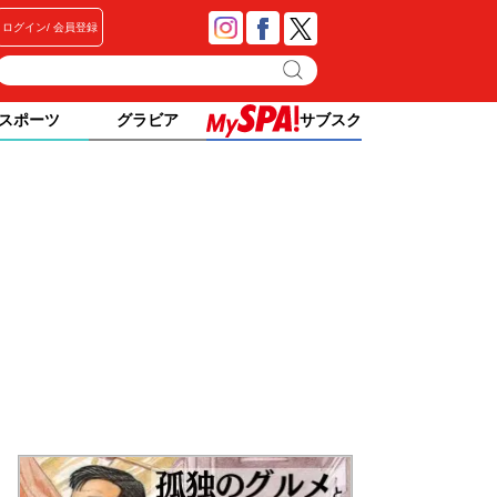
ログイン
会員登録
スポーツ
グラビア
サブスク