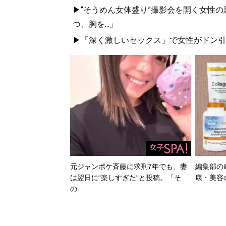
▶“そうめん女体盛り”撮影会を開く女性
つ、胸を...」
▶「深く激しいセックス」で女性がドン引き
元ジャンポケ斉藤に求刑7年でも、妻
編集部のi
は翌日に“楽しすぎた“と投稿。「そ
康・美容
の…