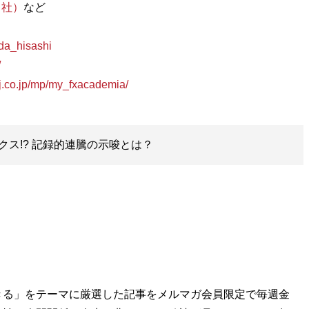
ド社）
など
ida_hisashi
/
j.co.jp/mp/my_fxacademia/
ス!? 記録的連騰の示唆とは？
きる」をテーマに厳選した記事をメルマガ会員限定で毎週金