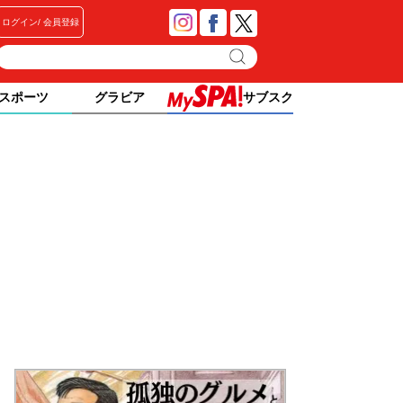
ログイン
会員登録
スポーツ
グラビア
サブスク