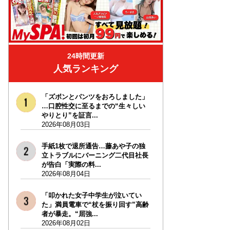
24時間更新
人気ランキング
「ズボンとパンツをおろしました」
…口腔性交に至るまでの“生々しい
やりとり”を証言...
2026年08月03日
手紙1枚で退所通告…藤あや子の独
立トラブルにバーニング二代目社長
が告白「実際の料...
2026年08月04日
「叩かれた女子中学生が泣いてい
た」満員電車で“杖を振り回す”高齢
者が暴走。“屈強...
2026年08月02日