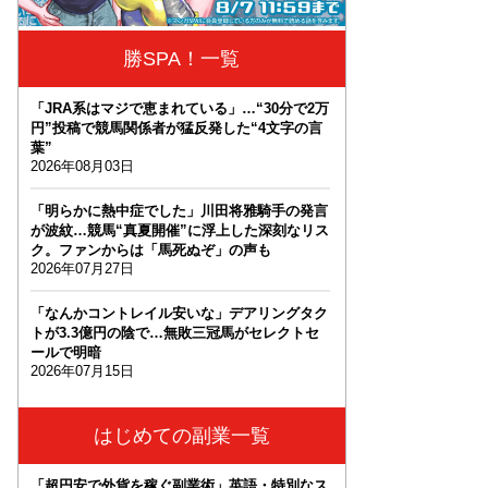
勝SPA！一覧
「JRA系はマジで恵まれている」…“30分で2万
円”投稿で競馬関係者が猛反発した“4文字の言
葉”
2026年08月03日
「明らかに熱中症でした」川田将雅騎手の発言
が波紋…競馬“真夏開催”に浮上した深刻なリス
ク。ファンからは「馬死ぬぞ」の声も
2026年07月27日
「なんかコントレイル安いな」デアリングタク
トが3.3億円の陰で…無敗三冠馬がセレクトセ
ールで明暗
2026年07月15日
はじめての副業一覧
「超円安で外貨を稼ぐ副業術」英語・特別なス