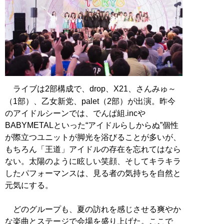
ライブは2部構成で、drop、X21、さんみゅ～
（1部）、乙女新党、palet（2部）が出演。昨今
のアイドルシーンでは、でんぱ組.incや
BABYMETALといった“アイドルらしからぬ”個性
が際立つユニットが脚光を浴びることが多いが、
もちろん「王道」アイドルの存在を忘れてはなら
ない。太陽のように眩しい笑顔、そしてキラキラ
したパフォーマンスは、見る者の気持ちを自然と
元気にする。
どのグループも、夏の訪れを感じさせる爽やか
な楽曲とステージで会場を盛り上げた。ここで