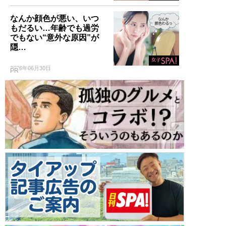
なんか顔色が悪い、いつ
もだるい…年齢でも過労
でもない“意外な原因”が
隠…
2026年06月30日
PR