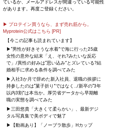
ているか、メールアドレスが間違っている可能性
があります。再度ご登録ください。
▶ プロテイン買うなら、まず売れ筋から。
Myprotein公式はこちら [PR]
【今この記事も読まれています】
▶“男性が好きそうな水着”で海に行った25歳
女性の意外な結末「え、それ?みたいな反応
で」/異性の好みは“思い込み”とズレている?結
婚相手に求める条件を調べてみた
▶入社3か月で辞めた新入社員、退職の挨拶に
持参したのは“菓子折り”ではなく.../新卒の“3年
以内3割”は本当か。厚労省データから早期離
職の実態を調べてみた
▶三田悠貴「大きくて柔らかい」、最新デジ
タル写真集で美ボディで魅了
▶【動画あり】「ノーブラ散歩」Hカップ