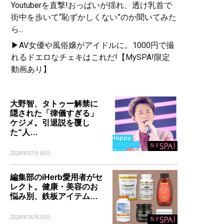
Youtuberを直撃!おっぱいが揺れ、透け乳首で
街中を歩いて“恥ずかしくない”のか聞いてみた
ら...
▶AV女優や風俗嬢がアイドルに。1000円で撮
れるドエロなチェキはこれだ!【MySPA!限定
動画あり】
大野智、タトゥー解禁に
隠された「律儀すぎる」
ケジメ。引退説を覆し
た“人…
2026年07月16日
編集部のiHerb愛用者がセ
レクト。健康・美容のお
悩み別、鉄板アイテム…
2026年06月22日