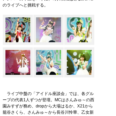
のライブへと挑戦する。
ライブ中盤の「アイドル座談会」では、各グル
ープの代表1人ずつが登壇。MCはさんみゅ～の西
園みすずが務め、dropから大場はるか、X21から
籠谷さくら、さんみゅ～から長谷川怜華、乙女新