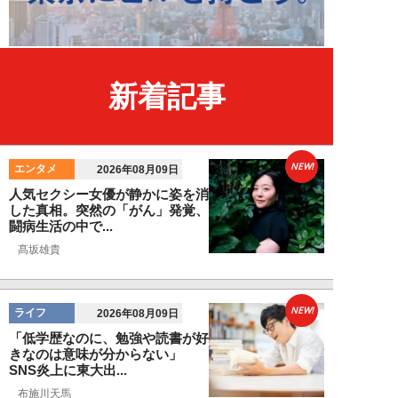
新着記事
NEW!
エンタメ
2026年08月09日
人気セクシー女優が静かに姿を消
した真相。突然の「がん」発覚、
闘病生活の中で...
髙坂雄貴
NEW!
ライフ
2026年08月09日
「低学歴なのに、勉強や読書が好
きなのは意味が分からない」
SNS炎上に東大出...
布施川天馬