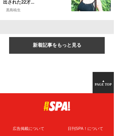
出された22才...
黒島暁生
新着記事をもっと見る
▲
PAGE TOP
広告掲載について
日刊SPA！について