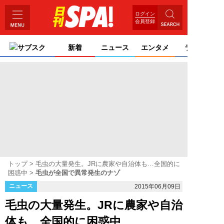
ログイン
会員登録
サブスク
新着
ニュース
エンタメ
ライフ
トップ
毛虫の大量発生。JRに農家や自治体も…全国的に
困惑中
毛虫が全国で異常発生のナゾ
ニュース
2015年06月09日
毛虫の大量発生。JRに農家や自治
体も…全国的に困惑中