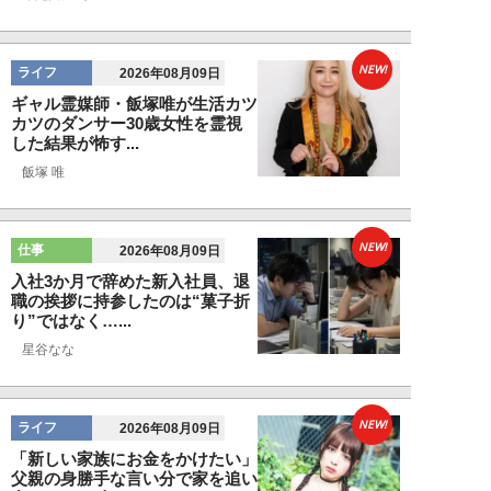
NEW!
ライフ
2026年08月09日
ギャル霊媒師・飯塚唯が生活カツ
カツのダンサー30歳女性を霊視
した結果が怖す...
飯塚 唯
NEW!
仕事
2026年08月09日
入社3か月で辞めた新入社員、退
職の挨拶に持参したのは“菓子折
り”ではなく…...
星谷なな
NEW!
ライフ
2026年08月09日
「新しい家族にお金をかけたい」
父親の身勝手な言い分で家を追い