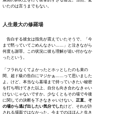
いたのは言うまでもない。
人生最大の修羅場
告白する彼女は指先が震えていたそうで、「今
まで黙っていてごめんなさい……」と泣きながら
何度も謝罪。この状況に彼も理解が追い付かなか
ったという。
「フラれなくてよかったとホッとしたのも束の
間、超ド級の告白にマジかぁ……って思いました
よ。けど、本当なら墓場まで持っていきたい秘密
を打ち明けてきた以上、自分も向き合わなきゃい
けないじゃないですか。少なくともその場で今後
に関しての決断を下さなきゃいけない。
正直、そ
の場から逃げ出したい気分でした
けど、それが許
される場面ではなかった。今までのほほんと生き