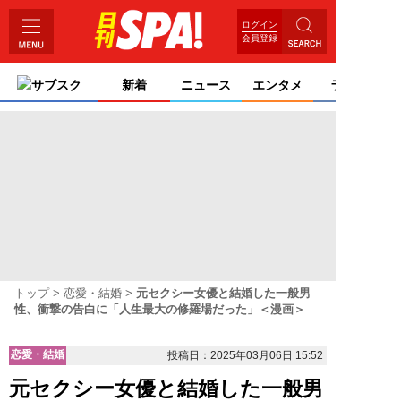
ログイン
会員登録
サブスク
新着
ニュース
エンタメ
ライフ
トップ
恋愛・結婚
元セクシー女優と結婚した一般男
性、衝撃の告白に「人生最大の修羅場だった」＜漫画＞
恋愛・結婚
投稿日：2025年03月06日 15:52
元セクシー女優と結婚した一般男