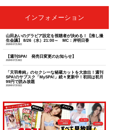
インフォメーション
山田あいのグラビア設定を視聴者が決める！【推し撮
生会議】 8/26（水）21:00～ MC：岸明日香
2026年07月29日
【週刊SPA! 発売日変更のお知らせ】
2026年07月28日
「天羽希純」のセクシーな秘蔵カットを大放出！週刊
SPA!のサブスク「MySPA!」続々更新中！初回は初月
99円で読み放題
2026年07月03日