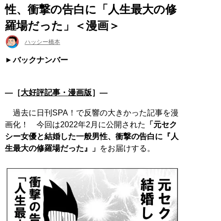
性、衝撃の告白に「人生最大の修
羅場だった」＜漫画＞
ハッシー橋本
バックナンバー
―［
大好評記事・漫画版
］―
過去に日刊SPA！で反響の大きかった記事を漫
画化！ 今回は2022年2月に公開された
「元セク
シー女優と結婚した一般男性、衝撃の告白に『人
生最大の修羅場だった』」
をお届けする。