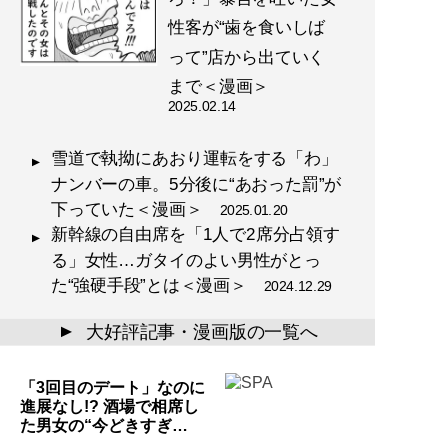
性客が“歯を食いしば
って”店から出ていく
まで＜漫画＞
2025.02.14
雪道で執拗にあおり運転をする「わ」
ナンバーの車。5分後に“あおった罰”が
下っていた＜漫画＞
2025.01.20
新幹線の自由席を「1人で2席分占領す
る」女性…ガタイのよい男性がとっ
た“強硬手段”とは＜漫画＞
2024.12.29
大好評記事・漫画版の一覧へ
▲
「3回目のデート」なのに
進展なし!? 酒場で相席し
た男女の“今どきすぎ…