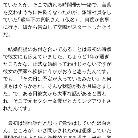
ていたとか。そこで訪れる時間帯が一緒で、言葉
を交わすうちに仲良くなったのが、派遣社員をし
ていた5歳年下の真帆さん（仮名）。何度か食事
に行き、彼から告白して交際がスタートしたそう
だ。
「結婚前提のお付き合いであることは最初の時点
で彼女にも伝えていました。ちょうど1年が過ぎ
たころかな、正式な婚約ってわけじゃないですが
彼女の実家へ挨拶にうかがおうと思ったんです。
でも、『その日は予定が入っているみたい』と何
度もはぐらかされ、そんな状態が数か月続きまし
た。で、ある日彼女から大事な話があると言わ
れ、そこで元セクシー女優だとカミングアウトさ
れたんです」
最初は別れ話だと思って覚悟はしていた沢向さ
ん。ところが、いざ聞かされたのは想像していた
展開の斜め上を行く衝撃的すぎる過去。当然、驚