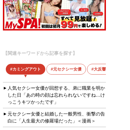
【関連キーワードから記事を探す】
カミングアウト
元セクシー女優
大反響・漫画版
人気セクシー女優が回想する、弟に職業を明か
した日「あの時の顔は忘れられないですね…け
っこうキツかったです」
元セクシー女優と結婚した一般男性、衝撃の告
白に「人生最大の修羅場だった」＜漫画＞