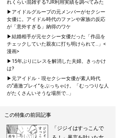
れくらい混雑する?JR利用実績を調べてみた
▶アイドルグループの元メンバーがセクシー
女優に。アイドル時代のファンや家族の反応
が「意外すぎる」納得のワケ
▶結婚相手が元セクシー女優だった「作品を
チェックしていた親友に打ち明けられて...」<
漫画>
▶15年ぶりにレスを解消した夫婦。きっかけ
は?
▶元アイドル・現セクシー女優が素人時代
の“過激プレイ”をぶっちゃけ。「むっつりな人
がたくさんいそうな場所で...」
この特集の前回記事
「ジジイはすっこんで
ろ！」暴言を吐いた女