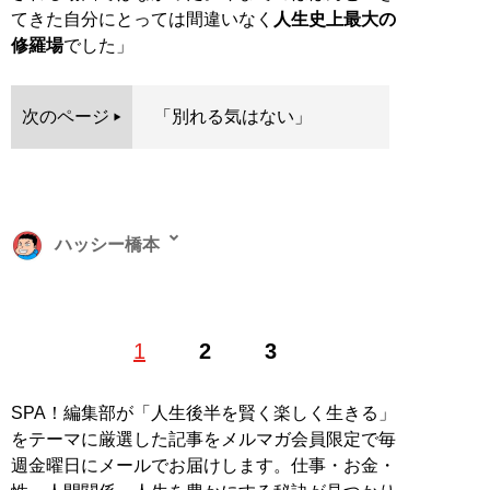
てきた自分にとっては間違いなく
人生史上最大の
修羅場
でした」
次のページ
「別れる気はない」
ハッシー橋本
愛知県出身の漫画家。パチンコ・パチスロ漫画を中心に
1
2
3
活躍し、‘15年より月刊ヤングマガジンで連載を始めた
『賭博黙示録カイジ』のスピンオフ『中間管理録トネガ
ワ』が大ヒット。サウナとビールの愉悦を描いた『極
SPA！編集部が「人生後半を賢く楽しく生きる」
上！サウナめし』はサウナ好き必見の一冊 X（旧
をテーマに厳選した記事をメルマガ会員限定で毎
Twitter）
@hashimotosan84
週金曜日にメールでお届けします。仕事・お金・