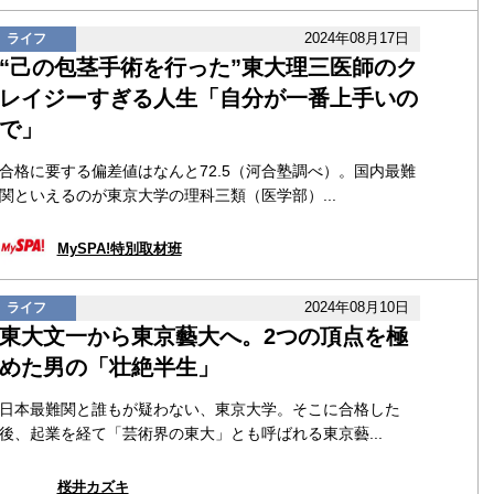
2024年08月17日
ライフ
“己の包茎手術を行った”東大理三医師のク
レイジーすぎる人生「自分が一番上手いの
で」
合格に要する偏差値はなんと72.5（河合塾調べ）。国内最難
関といえるのが東京大学の理科三類（医学部）...
MySPA!特別取材班
2024年08月10日
ライフ
東大文一から東京藝大へ。2つの頂点を極
めた男の「壮絶半生」
日本最難関と誰もが疑わない、東京大学。そこに合格した
後、起業を経て「芸術界の東大」とも呼ばれる東京藝...
桜井カズキ