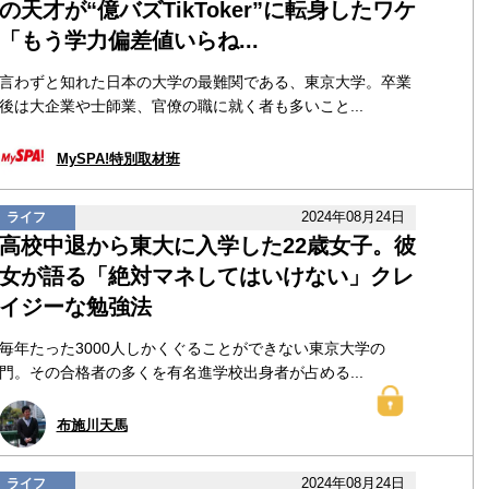
の天才が“億バズTikToker”に転身したワケ
「もう学力偏差値いらね...
言わずと知れた日本の大学の最難関である、東京大学。卒業
後は大企業や士師業、官僚の職に就く者も多いこと...
MySPA!特別取材班
2024年08月24日
ライフ
高校中退から東大に入学した22歳女子。彼
女が語る「絶対マネしてはいけない」クレ
イジーな勉強法
毎年たった3000人しかくぐることができない東京大学の
門。その合格者の多くを有名進学校出身者が占める...
布施川天馬
2024年08月24日
ライフ