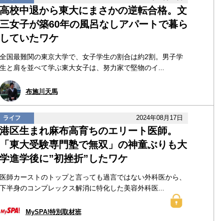
高校中退から東大にまさかの逆転合格。文
三女子が築60年の風呂なしアパートで暮ら
していたワケ
全国最難関の東京大学で、女子学生の割合は約2割。男子学
生と肩を並べて学ぶ東大女子は、努力家で堅物のイ...
布施川天馬
2024年08月17日
ライフ
港区生まれ麻布高育ちのエリート医師。
「東大受験専門塾で無双」の神童ぶりも大
学進学後に”初挫折”したワケ
医師カーストのトップと言っても過言ではない外科医から、
下半身のコンプレックス解消に特化した美容外科医...
MySPA!特別取材班