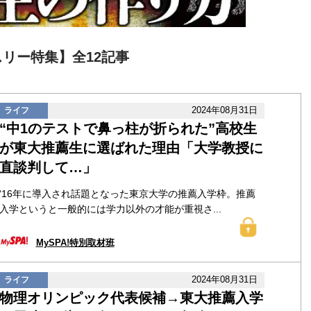
スリー特集】全12記事
2024年08月31日
ライフ
“中1のテストで鼻っ柱が折られた”高校生
が東大推薦生に選ばれた理由「大学教授に
直談判して…」
‘16年に導入され話題となった東京大学の推薦入学枠。推薦
入学というと一般的には学力以外の才能が重視さ...
MySPA!特別取材班
2024年08月31日
ライフ
物理オリンピック代表候補→東大推薦入学