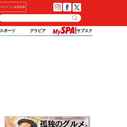
ログイン
会員登録
スポーツ
グラビア
サブスク