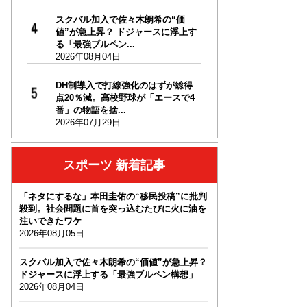
スクバル加入で佐々木朗希の“価
値”が急上昇？ ドジャースに浮上す
る「最強ブルペン...
2026年08月04日
DH制導入で打線強化のはずが総得
点20％減。高校野球が「エースで4
番」の物語を捨...
2026年07月29日
スポーツ 新着記事
「ネタにするな」本田圭佑の“移民投稿”に批判
殺到。社会問題に首を突っ込むたびに火に油を
注いできたワケ
2026年08月05日
スクバル加入で佐々木朗希の“価値”が急上昇？
ドジャースに浮上する「最強ブルペン構想」
2026年08月04日