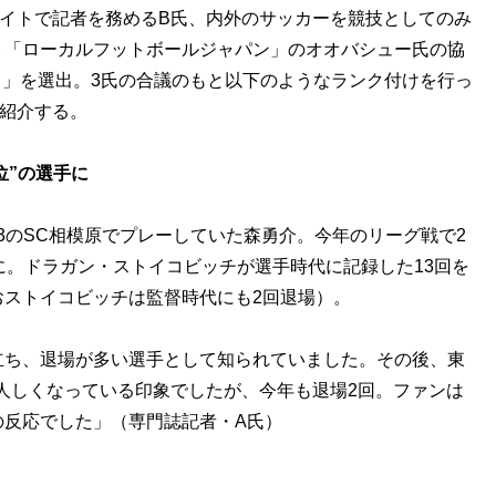
イトで記者を務めるB氏、内外のサッカーを競技としてのみ
ト「ローカルフットボールジャパン」のオオバシュー氏の協
ース」を選出。3氏の合議のもと以下のようなランク付けを行っ
を紹介する。
位”の選手に
のSC相模原でプレーしていた森勇介。今年のリーグ戦で2
に。ドラガン・ストイコビッチが選手時代に記録した13回を
ストイコビッチは監督時代にも2回退場）。
立ち、退場が多い選手として知られていました。その後、東
人しくなっている印象でしたが、今年も退場2回。ファンは
の反応でした」（専門誌記者・A氏）