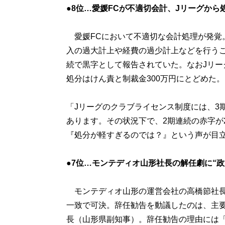
●8位…愛媛FCが不適切会計、Jリーグから
愛媛FCにおいて不適切な会計処理が発覚。’
入の過大計上や経費の過少計上などを行うこ
続で黒字として報告されていた。なおJリ
処分はけん責と制裁金300万円にとどめた。
「Jリーグのクラブライセンス制度には、3
あります。その状況下で、2期連続の赤字が
『処分が軽すぎるのでは？』という声が目
●7位…モンテディオ山形社長の解任劇に“政
モンテディオ山形の運営会社の高橋節社長
一致で可決。辞任勧告を動議したのは、主要
長（山形県副知事）。辞任勧告の理由には「