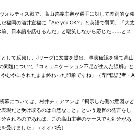
島ヴォルティス戦で、高山啓義主審が選手に対して差別的な発
岡の酒井宣福に「Are you OK?」と英語で質問。「大丈
お前、日本語を話せるんだ」と嘲笑しながら応じた……とス
言として反発し、Jリーグに文書を提出。事実確認を経て高山
この問題について『コミュニケーション不足が生んだ誤解』と
うやむやにされたまま終わった印象ですね」（専門誌記者・A
Y』の横断幕については、村井チェアマンは『掲示した側の意図がど
な表現だと受け取るのは自然なこと』という趣旨の発言をし
処分されるのであれば、この高山主審のケースでも処分があ
象を受けました」（オオバ氏）