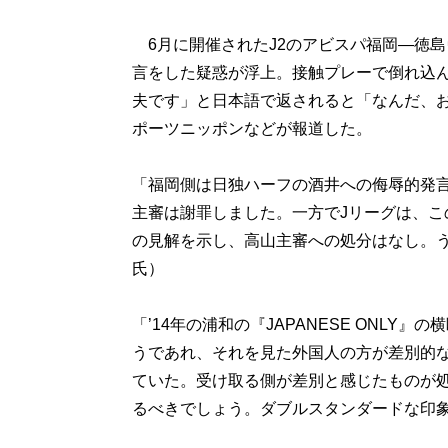
6月に開催されたJ2のアビスパ福岡―徳
言をした疑惑が浮上。接触プレーで倒れ込んだ福
夫です」と日本語で返されると「なんだ、
ポーツニッポンなどが報道した。
「福岡側は日独ハーフの酒井への侮辱的発
主審は謝罪しました。一方でJリーグは、
の見解を示し、高山主審への処分はなし。
氏）
「’14年の浦和の『JAPANESE ONL
うであれ、それを見た外国人の方が差別的
ていた。受け取る側が差別と感じたものが
るべきでしょう。ダブルスタンダードな印