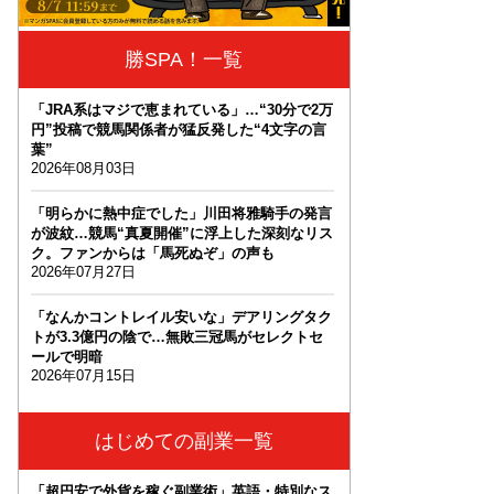
勝SPA！一覧
「JRA系はマジで恵まれている」…“30分で2万
円”投稿で競馬関係者が猛反発した“4文字の言
葉”
2026年08月03日
「明らかに熱中症でした」川田将雅騎手の発言
が波紋…競馬“真夏開催”に浮上した深刻なリス
ク。ファンからは「馬死ぬぞ」の声も
2026年07月27日
「なんかコントレイル安いな」デアリングタク
トが3.3億円の陰で…無敗三冠馬がセレクトセ
ールで明暗
2026年07月15日
はじめての副業一覧
「超円安で外貨を稼ぐ副業術」英語・特別なス