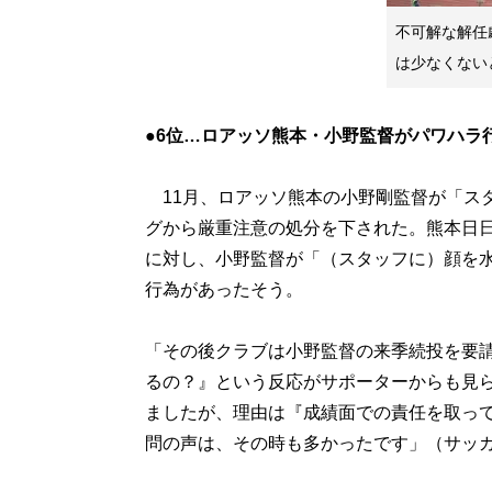
不可解な解任
は少なくない
●6位…ロアッソ熊本・小野監督がパワハラ
11月、ロアッソ熊本の小野剛監督が「ス
グから厳重注意の処分を下された。熊本日
に対し、小野監督が「（スタッフに）顔を
行為があったそう。
「その後クラブは小野監督の来季続投を要
るの？』という反応がサポーターからも見
ましたが、理由は『成績面での責任を取っ
問の声は、その時も多かったです」（サッ