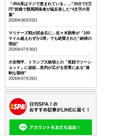
「JRA系はマジで恵まれている」…“30分で2万
円”投稿で競馬関係者が猛反発した“4文字の言
葉”
2026年08月03日
マリナーズ戦が試金石に…佐々木朗希が「100
マイル超えわずか1球」でも絶賛された“納得の
理由”
2026年07月30日
大谷翔平、トランプ大統領との「笑顔でツーシ
ョット」に波紋…批判が広がる背景にある“過
剰な期待”
2026年07月29日