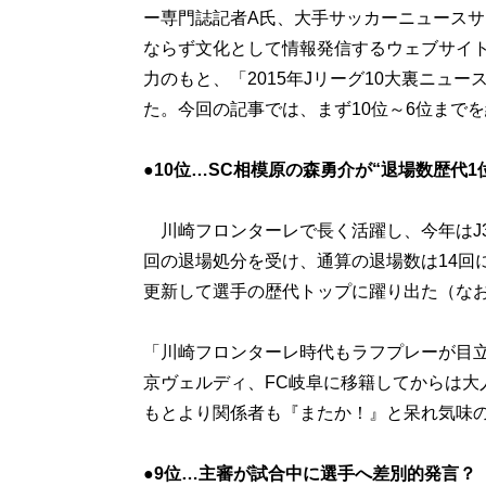
ー専門誌記者A氏、大手サッカーニュースサ
ならず文化として情報発信するウェブサイ
力のもと、「2015年Jリーグ10大裏ニュ
た。今回の記事では、まず10位～6位まで
●10位…SC相模原の森勇介が“退場数歴代1
川崎フロンターレで長く活躍し、今年はJ3
回の退場処分を受け、通算の退場数は14回
更新して選手の歴代トップに躍り出た（なお
「川崎フロンターレ時代もラフプレーが目
京ヴェルディ、FC岐阜に移籍してからは大
もとより関係者も『またか！』と呆れ気味
●9位…主審が試合中に選手へ差別的発言？