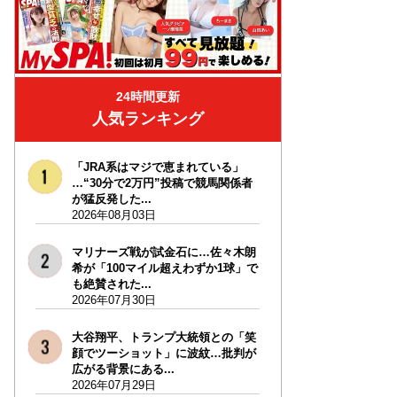
24時間更新
人気ランキング
「JRA系はマジで恵まれている」
…“30分で2万円”投稿で競馬関係者
が猛反発した...
2026年08月03日
マリナーズ戦が試金石に…佐々木朗
希が「100マイル超えわずか1球」で
も絶賛された...
2026年07月30日
大谷翔平、トランプ大統領との「笑
顔でツーショット」に波紋…批判が
広がる背景にある...
2026年07月29日