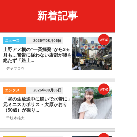
新着記事
NEW!
ニュース
2026年08月06日
上野アメ横の“一斉摘発”から3ヵ
月も…警告に従わない店舗が後を
絶たず「路上...
デヤブロウ
NEW!
エンタメ
2026年08月06日
「昼の生放送中に脱いで水着に」
元ミニスカポリス・大原かおり
（50歳）が振り...
千駄木雄大