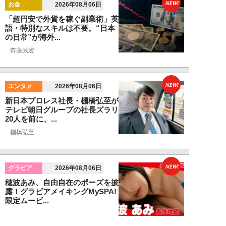
NEW!
お金
2026年08月06日
「超円安で外貨を稼ぐ副業術」英
語・特別なスキルは不要。“日本
の日常”が海外...
齊藤武宏
NEW!
エンタメ
2026年08月06日
新日本プロレス社長・棚橋弘至が
テレビ朝日グループの社長ズラリ
20人を前に、...
棚橋弘至
NEW!
グラビア
2026年08月06日
穂波あみ、自由自在のポーズを披
露！グラビアメイキングMySPA!
限定ムービ...