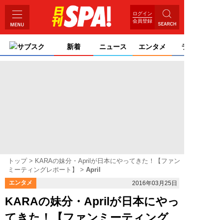
ログイン
会員登録
サブスク
新着
ニュース
エンタメ
ライフ
トップ
KARAの妹分・Aprilが日本にやってきた！【ファン
ミーティングレポート】
April
エンタメ
2016年03月25日
KARAの妹分・Aprilが日本にやっ
てきた！【ファンミーティング