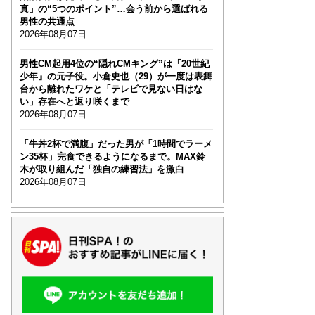
真」の“5つのポイント”…会う前から選ばれる
男性の共通点
2026年08月07日
男性CM起用4位の“隠れCMキング”は『20世紀
少年』の元子役。小倉史也（29）が一度は表舞
台から離れたワケと「テレビで見ない日はな
い」存在へと返り咲くまで
2026年08月07日
「牛丼2杯で満腹」だった男が「1時間でラーメ
ン35杯」完食できるようになるまで。MAX鈴
木が取り組んだ「独自の練習法」を激白
2026年08月07日