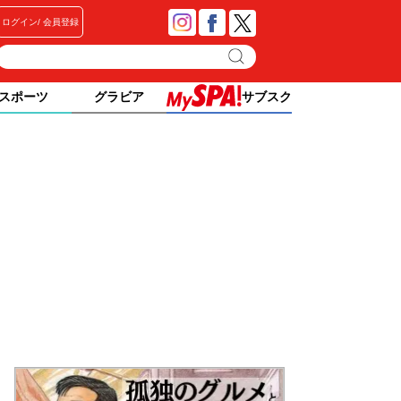
ログイン
会員登録
スポーツ
グラビア
サブスク