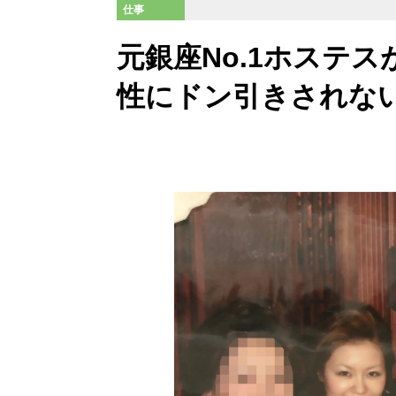
仕事
元銀座No.1ホステ
性にドン引きされな