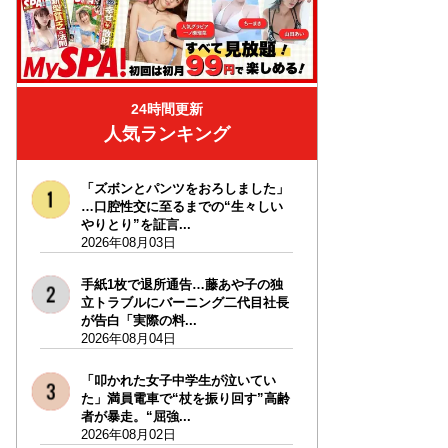
24時間更新
人気ランキング
「ズボンとパンツをおろしました」
…口腔性交に至るまでの“生々しい
やりとり”を証言...
2026年08月03日
手紙1枚で退所通告…藤あや子の独
立トラブルにバーニング二代目社長
が告白「実際の料...
2026年08月04日
「叩かれた女子中学生が泣いてい
た」満員電車で“杖を振り回す”高齢
者が暴走。“屈強...
2026年08月02日