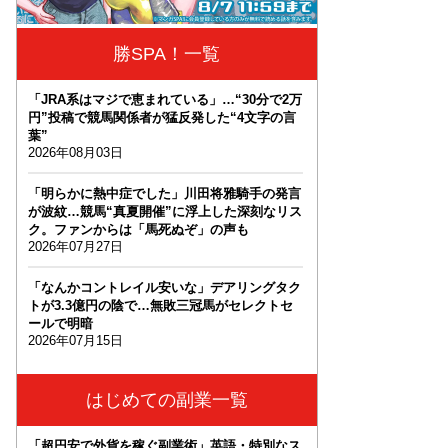
勝SPA！一覧
「JRA系はマジで恵まれている」…“30分で2万
円”投稿で競馬関係者が猛反発した“4文字の言
葉”
2026年08月03日
「明らかに熱中症でした」川田将雅騎手の発言
が波紋…競馬“真夏開催”に浮上した深刻なリス
ク。ファンからは「馬死ぬぞ」の声も
2026年07月27日
「なんかコントレイル安いな」デアリングタク
トが3.3億円の陰で…無敗三冠馬がセレクトセ
ールで明暗
2026年07月15日
はじめての副業一覧
「超円安で外貨を稼ぐ副業術」英語・特別なス