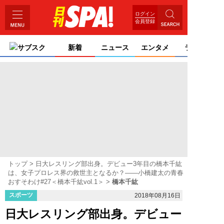
ログイン
会員登録
サブスク
新着
ニュース
エンタメ
ライフ
トップ
日大レスリング部出身。デビュー3年目の橋本千紘
は、女子プロレス界の救世主となるか？――小橋建太の青春
おすそわけ#27＜橋本千紘vol.1＞
橋本千紘
スポーツ
2018年08月16日
日大レスリング部出身。デビュー