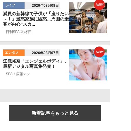
NEW!
ライフ
2026年08月08日
満員の新幹線で子供が「座りたい
～！」迷惑家族に困惑…周囲の乗
客が内心“スカ...
日刊SPA!取材班
NEW!
エンタメ
2026年08月07日
江籠裕奈「エンジェルボディ」、
最新デジタル写真集発売！
SPA！広報マン
新着記事をもっと見る