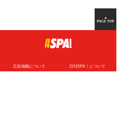
▲
PAGE TOP
広告掲載について
日刊SPA！について
ニュース提供先
PR記事一覧
ライター・執筆者募集
プライバシーポリシー
Cookie使用について
著作権について
運営会社
記事使用について
お問い合わせ
よくある質問