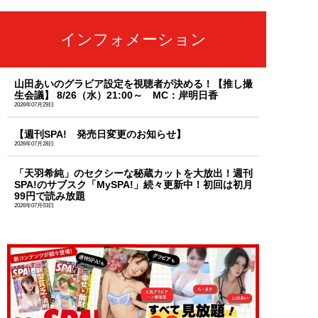
インフォメーション
山田あいのグラビア設定を視聴者が決める！【推し撮
生会議】 8/26（水）21:00～ MC：岸明日香
2026年07月29日
【週刊SPA! 発売日変更のお知らせ】
2026年07月28日
「天羽希純」のセクシーな秘蔵カットを大放出！週刊
SPA!のサブスク「MySPA!」続々更新中！初回は初月
99円で読み放題
2026年07月03日