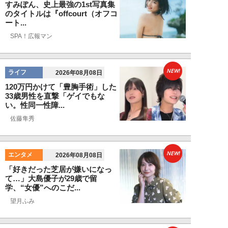
すみぽん、史上最強の1st写真集
のタイトルは『offcourt（オフコ
ート...
SPA！広報マン
NEW!
ライフ
2026年08月08日
120万円かけて「豊胸手術」した
33歳男性を直撃「ゲイでもな
い。性同一性障...
佐藤隼秀
NEW!
エンタメ
2026年08月08日
「好きだった芝居が嫌いになっ
て…」大島優子が29歳で留
学、“女優”へのこだ...
望月ふみ