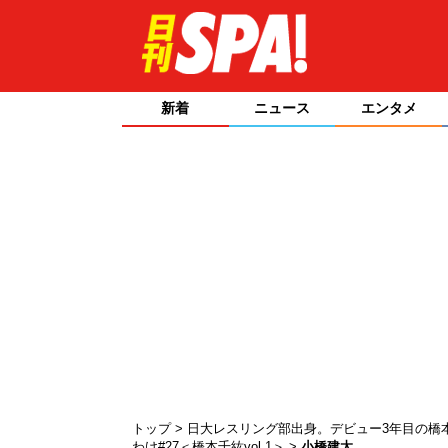
新着
ニュース
エンタメ
トップ
日大レスリング部出身。デビュー3年目の橋
わけ#27＜橋本千紘vol.1＞
小橋建太