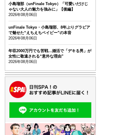
小島瑠那（unFinale Tokyo）「可愛いだけじ
ゃない大人の魅力を強みに」【後編】
2026年08月06日
unFinale Tokyo・小島瑠那、8年ぶりグラビア
で魅せた“えちえちベイビー”の本音
2026年08月06日
年収2000万円でも苦戦…婚活で「デキる男」が
女性に敬遠される“意外な理由”
2026年08月06日