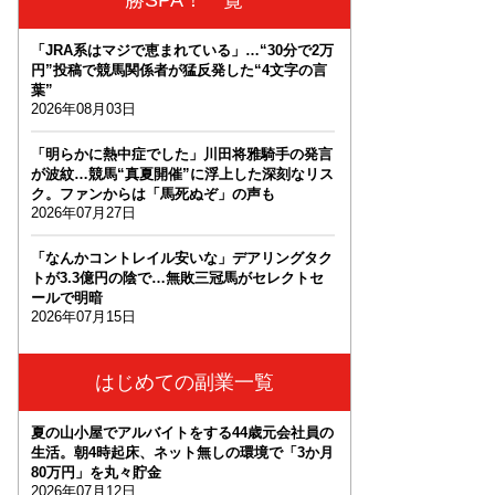
「JRA系はマジで恵まれている」…“30分で2万
円”投稿で競馬関係者が猛反発した“4文字の言
葉”
2026年08月03日
「明らかに熱中症でした」川田将雅騎手の発言
が波紋…競馬“真夏開催”に浮上した深刻なリス
ク。ファンからは「馬死ぬぞ」の声も
2026年07月27日
「なんかコントレイル安いな」デアリングタク
トが3.3億円の陰で…無敗三冠馬がセレクトセ
ールで明暗
2026年07月15日
はじめての副業一覧
夏の山小屋でアルバイトをする44歳元会社員の
生活。朝4時起床、ネット無しの環境で「3か月
80万円」を丸々貯金
2026年07月12日