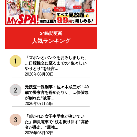
24時間更新
人気ランキング
「ズボンとパンツをおろしました」
…口腔性交に至るまでの“生々しい
やりとり”を証言...
2026年08月03日
元捜査一課刑事・佐々木成三が「40
歳で警察官を辞めたワケ」…価値観
が崩れた“被害...
2026年07月28日
「叩かれた女子中学生が泣いてい
た」満員電車で“杖を振り回す”高齢
者が暴走。“屈強...
2026年08月02日