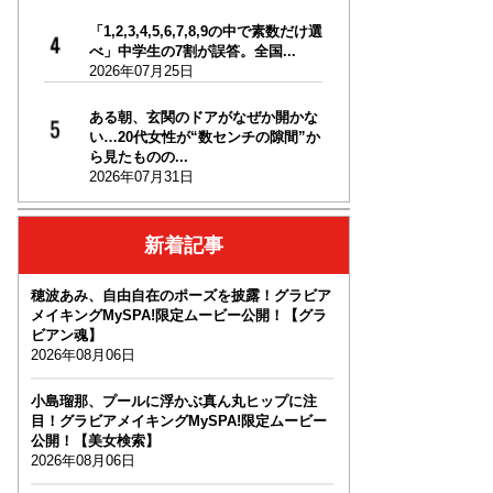
「1,2,3,4,5,6,7,8,9の中で素数だけ選
べ」中学生の7割が誤答。全国...
2026年07月25日
ある朝、玄関のドアがなぜか開かな
い…20代女性が“数センチの隙間”か
ら見たものの...
2026年07月31日
新着記事
穂波あみ、自由自在のポーズを披露！グラビア
メイキングMySPA!限定ムービー公開！【グラ
ビアン魂】
2026年08月06日
小島瑠那、プールに浮かぶ真ん丸ヒップに注
目！グラビアメイキングMySPA!限定ムービー
公開！【美女検索】
2026年08月06日