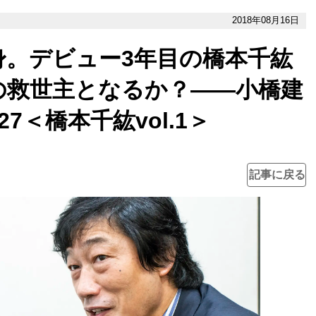
2018年08月16日
身。デビュー3年目の橋本千紘
の救世主となるか？――小橋建
7＜橋本千紘vol.1＞
記事に戻る