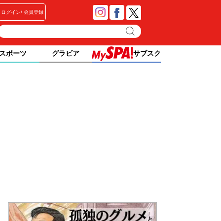
ログイン
会員登録
スポーツ
グラビア
サブスク