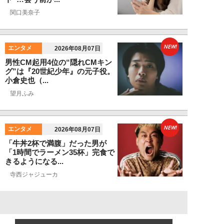
関口美奈子
NEW!
エンタメ
2026年08月07日
男性CM起用4位の“隠れCMキン
グ”は『20世紀少年』の元子役。
小倉史也（...
望月ふみ
NEW!
エンタメ
2026年08月07日
「牛丼2杯で満腹」だった男が
「1時間でラーメン35杯」完食で
きるようになる...
寺西ジャジューカ