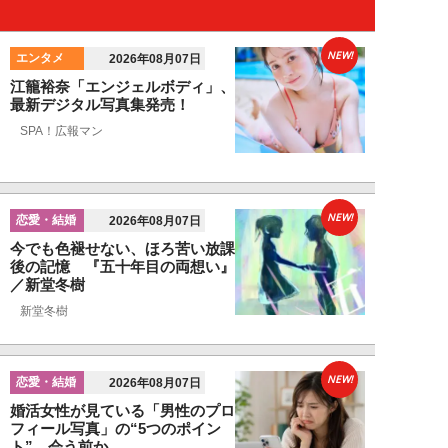
NEW!
エンタメ
2026年08月07日
江籠裕奈「エンジェルボディ」、
最新デジタル写真集発売！
SPA！広報マン
NEW!
恋愛・結婚
2026年08月07日
今でも色褪せない、ほろ苦い放課
後の記憶 『五十年目の両想い』
／新堂冬樹
新堂冬樹
NEW!
恋愛・結婚
2026年08月07日
婚活女性が見ている「男性のプロ
フィール写真」の“5つのポイン
ト”…会う前か...