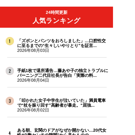
24時間更新
人気ランキング
「ズボンとパンツをおろしました」…口腔性交
に至るまでの“生々しいやりとり”を証言...
2026年08月03日
手紙1枚で退所通告…藤あや子の独立トラブルに
バーニング二代目社長が告白「実際の料...
2026年08月04日
「叩かれた女子中学生が泣いていた」満員電車
で“杖を振り回す”高齢者が暴走。“屈強...
2026年08月02日
ある朝、玄関のドアがなぜか開かない…20代女