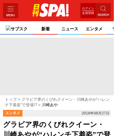
ログイン
会員登録
サブスク
新着
ニュース
エンタメ
ライフ
トップ
グラビア界のくびれクイーン・川崎あやが“ハレン
チ下着姿”で登場!?
川崎あや
エンタメ
2018年08月27日
グラビア界のくびれクイーン・
川崎あやが“ハレンチ下着姿”で登