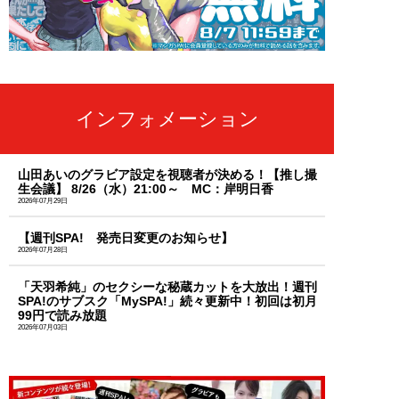
インフォメーション
山田あいのグラビア設定を視聴者が決める！【推し撮
生会議】 8/26（水）21:00～ MC：岸明日香
2026年07月29日
【週刊SPA! 発売日変更のお知らせ】
2026年07月28日
「天羽希純」のセクシーな秘蔵カットを大放出！週刊
SPA!のサブスク「MySPA!」続々更新中！初回は初月
99円で読み放題
2026年07月03日