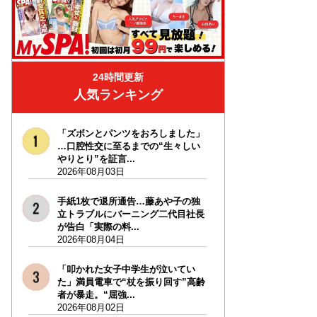
24時間更新
人気ランキング
「ズボンとパンツをおろしました」
…口腔性交に至るまでの“生々しい
やりとり”を証言...
2026年08月03日
手紙1枚で退所通告…藤あや子の独
立トラブルにバーニング二代目社長
が告白「実際の料...
2026年08月04日
「叩かれた女子中学生が泣いてい
た」満員電車で“杖を振り回す”高齢
者が暴走。“屈強...
2026年08月02日