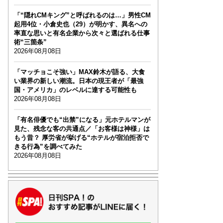
「“隠れCMキング”と呼ばれるのは…」男性CM
起用4位・小倉史也（29）が明かす、異名への
率直な思いと有名企業から次々と選ばれる仕事
術“三箇条”
2026年08月08日
「マッチョこそ強い」MAX鈴木が語る、大食
い業界の新しい潮流。日本の現王者が「最強
国・アメリカ」のレベルに達する可能性も
2026年08月08日
「有名俳優でも“出禁”になる」元ホテルマンが
見た、残念な客の共通点／「お客様は神様」は
もう昔？ 厚労省が挙げる“ホテルが宿泊拒否で
きる行為”を調べてみた
2026年08月08日