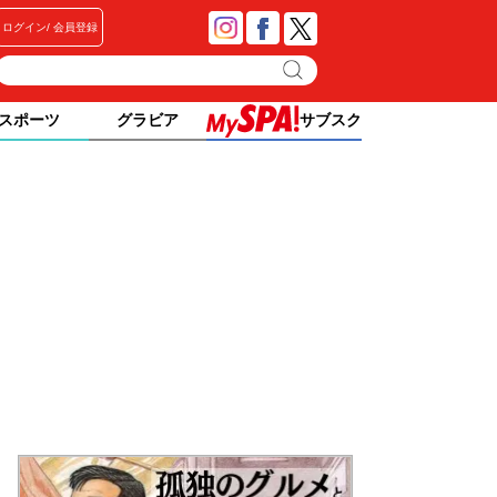
ログイン
会員登録
スポーツ
グラビア
サブスク