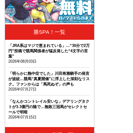
勝SPA！一覧
「JRA系はマジで恵まれている」…“30分で2万
円”投稿で競馬関係者が猛反発した“4文字の言
葉”
2026年08月03日
「明らかに熱中症でした」川田将雅騎手の発言
が波紋…競馬“真夏開催”に浮上した深刻なリス
ク。ファンからは「馬死ぬぞ」の声も
2026年07月27日
「なんかコントレイル安いな」デアリングタク
トが3.3億円の陰で…無敗三冠馬がセレクトセ
ールで明暗
2026年07月15日