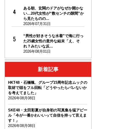
ある朝、玄関のドアがなぜか開かな
い…20代女性が“数センチの隙間”か
ら見たものの...
2026年07月31日
“男性が好きそうな水着”で海に行っ
た25歳女性の意外な結末「え、そ
れ？みたいな反...
2026年08月01日
新着記事
HKT48・石橋颯、グループ15周年記念ムックの
取材で頭をフル回転「どうやったらバレないか
を考えてました」
2026年08月08日
SKE48・太田彩夏が自身初の写真集を猛アピー
ル「今が一番かわいいって自信を持って言えま
す！」
2026年08月08日