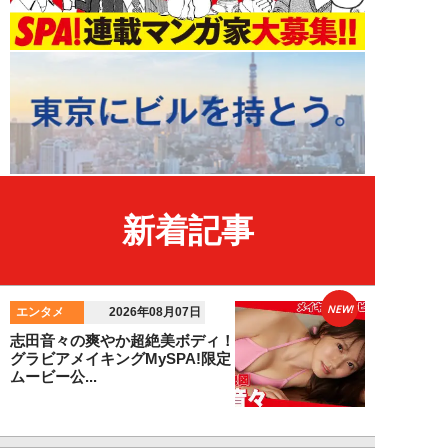
新着記事
NEW!
エンタメ
2026年08月07日
志田音々の爽やか超絶美ボディ！
グラビアメイキングMySPA!限定
ムービー公...