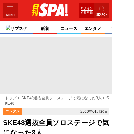
ログイン
会員登録
サブスク
新着
ニュース
エンタメ
ライフ
トップ
SKE48選抜全員ソロステージで気になった3人
S
KE48
エンタメ
2020年01月20日
SKE48選抜全員ソロステージで気
になった3人