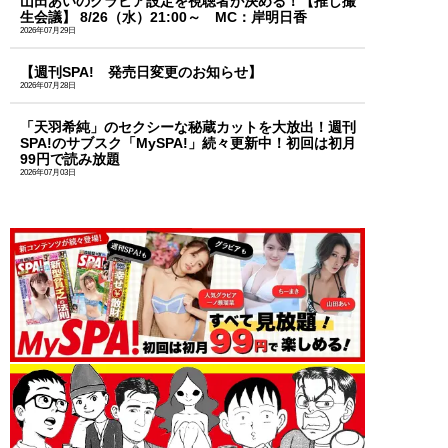
山田あいのグラビア設定を視聴者が決める！【推し撮
生会議】 8/26（水）21:00～ MC：岸明日香
2026年07月29日
【週刊SPA! 発売日変更のお知らせ】
2026年07月28日
「天羽希純」のセクシーな秘蔵カットを大放出！週刊
SPA!のサブスク「MySPA!」続々更新中！初回は初月
99円で読み放題
2026年07月03日