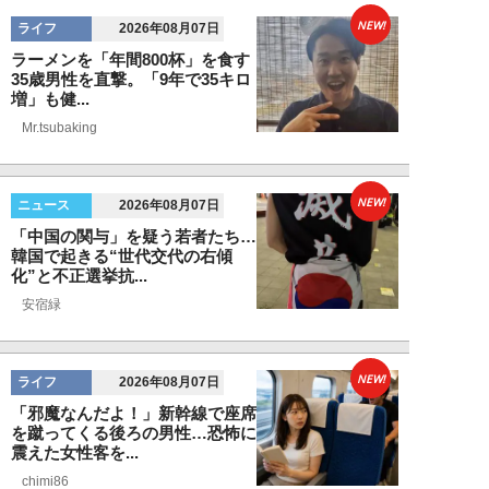
NEW!
ライフ
2026年08月07日
ラーメンを「年間800杯」を食す
35歳男性を直撃。「9年で35キロ
増」も健...
Mr.tsubaking
NEW!
ニュース
2026年08月07日
「中国の関与」を疑う若者たち…
韓国で起きる“世代交代の右傾
化”と不正選挙抗...
安宿緑
NEW!
ライフ
2026年08月07日
「邪魔なんだよ！」新幹線で座席
を蹴ってくる後ろの男性…恐怖に
震えた女性客を...
chimi86