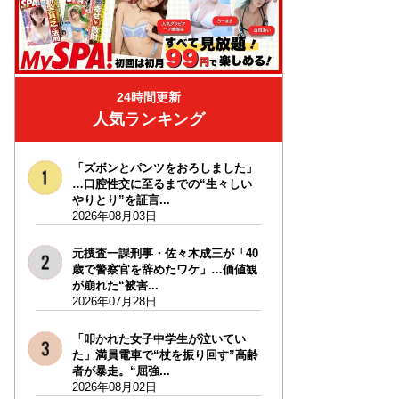
24時間更新
人気ランキング
「ズボンとパンツをおろしました」
…口腔性交に至るまでの“生々しい
やりとり”を証言...
2026年08月03日
元捜査一課刑事・佐々木成三が「40
歳で警察官を辞めたワケ」…価値観
が崩れた“被害...
2026年07月28日
「叩かれた女子中学生が泣いてい
た」満員電車で“杖を振り回す”高齢
者が暴走。“屈強...
2026年08月02日