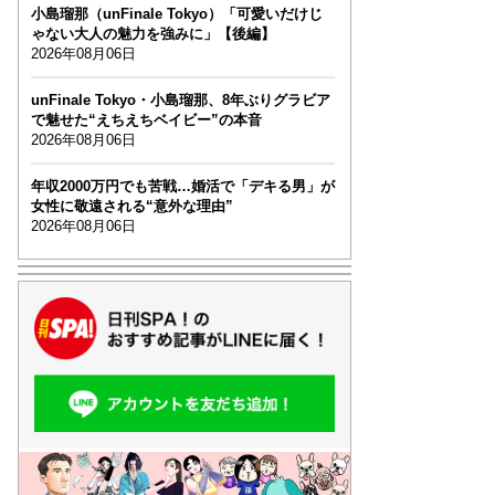
小島瑠那（unFinale Tokyo）「可愛いだけじ
ゃない大人の魅力を強みに」【後編】
2026年08月06日
unFinale Tokyo・小島瑠那、8年ぶりグラビア
で魅せた“えちえちベイビー”の本音
2026年08月06日
年収2000万円でも苦戦…婚活で「デキる男」が
女性に敬遠される“意外な理由”
2026年08月06日