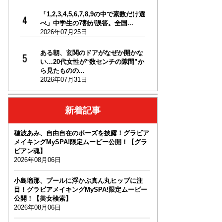
「1,2,3,4,5,6,7,8,9の中で素数だけ選
べ」中学生の7割が誤答。全国...
2026年07月25日
ある朝、玄関のドアがなぜか開かな
い…20代女性が“数センチの隙間”か
ら見たものの...
2026年07月31日
新着記事
穂波あみ、自由自在のポーズを披露！グラビア
メイキングMySPA!限定ムービー公開！【グラ
ビアン魂】
2026年08月06日
小島瑠那、プールに浮かぶ真ん丸ヒップに注
目！グラビアメイキングMySPA!限定ムービー
公開！【美女検索】
2026年08月06日