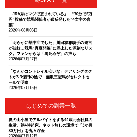
「JRA系はマジで恵まれている」…“30分で2万
円”投稿で競馬関係者が猛反発した“4文字の言
葉”
2026年08月03日
「明らかに熱中症でした」川田将雅騎手の発言
が波紋…競馬“真夏開催”に浮上した深刻なリス
ク。ファンからは「馬死ぬぞ」の声も
2026年07月27日
「なんかコントレイル安いな」デアリングタク
トが3.3億円の陰で…無敗三冠馬がセレクトセ
ールで明暗
2026年07月15日
はじめての副業一覧
夏の山小屋でアルバイトをする44歳元会社員の
生活。朝4時起床、ネット無しの環境で「3か月
80万円」を丸々貯金
2026年07月12日