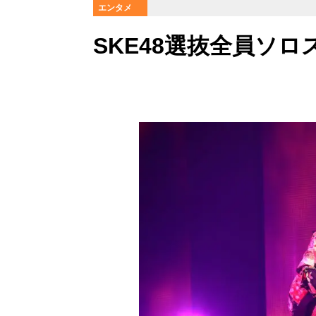
エンタメ
SKE48選抜全員ソ