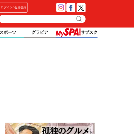
ログイン
会員登録
スポーツ
グラビア
サブスク