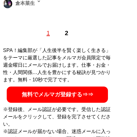
倉本菜生
福岡県出身。フリーライター。龍谷大学大学院修了。キ
1
2
ャバ嬢・ホステスとして11年勤務。コスプレやポールダ
ンスなど、サブカル・アングラ文化にも精通。X（旧
Twitter）：
@0ElectricSheep0
、Instagram：
SPA！編集部が「人生後半を賢く楽しく生きる」
@0ElectricSheep0
をテーマに厳選した記事をメルマガ会員限定で毎
週金曜日にメールでお届けします。仕事・お金・
記事一覧へ
性・人間関係…人生を豊かにする秘訣が見つかり
ます。無料・10秒で完了です。
無料でメルマガ登録する⇒⇒
※登録後、メール認証が必要です。受信した認証
メールをクリックして、登録を完了させてくださ
い。
※認証メールが届かない場合、迷惑メールに入っ