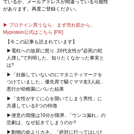
ているか、メールアドレスが間違っている可能性
があります。再度ご登録ください。
▶ プロテイン買うなら、まず売れ筋から。
Myprotein公式はこちら [PR]
【今この記事も読まれています】
▶電柱への放尿に怒り...20代女性が“必死の犯
人捜し”で判明した、知りたくなかった事実と
は?
▶「妊娠していないのにマタニティマークを
つけていました」優先席で騒ぐママ友3人組...
悪行が幼稚園にバレた結果
▶「女性がすぐに心を開いてしまう男性」に
共通している3つの特徴
▶便意の我慢は10分が限界...「ウンコ漏れ」の
悲劇は、なぜ起きてしまうのか?
▶動物の命よりカネ。「絶対に行ってはいけ