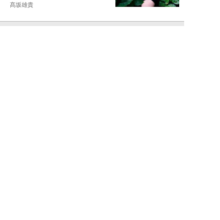
髙坂雄貴
NEW!
エンタメ
2026年08月09日
中島健人が振り返る、精神的に苦
しかった時期「表層的な部分を見
て“悪”として...
細谷美香
NEW!
エンタメ
2026年08月08日
HKT48・石橋颯、グループ15周
年記念ムックの取材で頭をフル回
転「どうや...
須田紫苑
NEW!
エンタメ
2026年08月08日
SKE48・太田彩夏が自身初の写