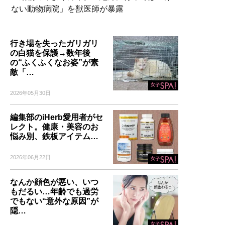
ない動物病院」を獣医師が暴露
行き場を失ったガリガリ
の白猫を保護→数年後
の“ふくふくなお姿”が素
敵「…
2026年05月30日
編集部のiHerb愛用者がセ
レクト。健康・美容のお
悩み別、鉄板アイテム…
2026年06月22日
なんか顔色が悪い、いつ
もだるい…年齢でも過労
でもない“意外な原因”が
隠…