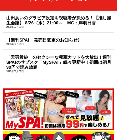
山田あいのグラビア設定を視聴者が決める！【推し撮
生会議】 8/26（水）21:00～ MC：岸明日香
2026年07月29日
【週刊SPA! 発売日変更のお知らせ】
2026年07月28日
「天羽希純」のセクシーな秘蔵カットを大放出！週刊
SPA!のサブスク「MySPA!」続々更新中！初回は初月
99円で読み放題
2026年07月03日