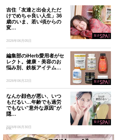
吉住「友達と出会えただ
けでめちゃ良い人生」36
歳のいま、若い頃からの
変…
2026年06月05日
編集部のiHerb愛用者がセ
レクト。健康・美容のお
悩み別、鉄板アイテム…
2026年06月22日
なんか顔色が悪い、いつ
もだるい…年齢でも過労
でもない“意外な原因”が
隠…
2026年06月30日
PR