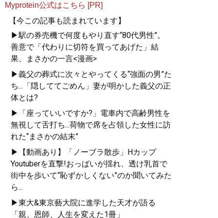
Myprotein公式はこちら [PR]
【今この記事も読まれています】
▶駅の券売機で何度もやり直す“80代男性”。
善意で「代わりに切符を買ってあげた」結
果、まさかの一言<漫画>
▶義父の葬式に次々とやってくる“強面の男”た
ち...「隠しててごめん」妻が明かした義父の正
体とは?
▶「座っていいですか?」電車内で高齢男性を
無視して舌打ち...荷物で席を占領した女性に訪
れた“まさかの結末”
▶【動画あり】「ノーブラ散歩」Hカップ
Youtuberを直撃!おっぱいが揺れ、透け乳首で
街中を歩いて“恥ずかしくない”のか聞いてみた
ら...
▶東大&東京藝大院に進学した天才が語る
「親、恩師、人生を変えた1冊」