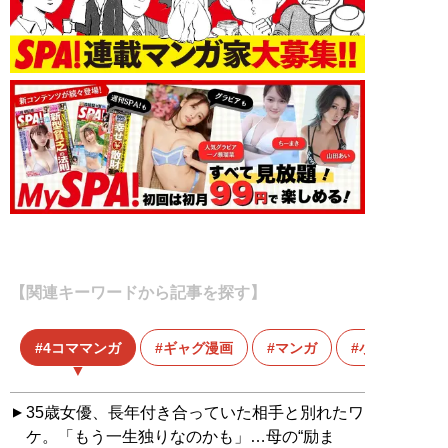
【関連キーワードから記事を探す】
4コママンガ
ギャグ漫画
マンガ
小山コータロ
35歳女優、長年付き合っていた相手と別れたワ
ケ。「もう一生独りなのかも」…母の“励ま