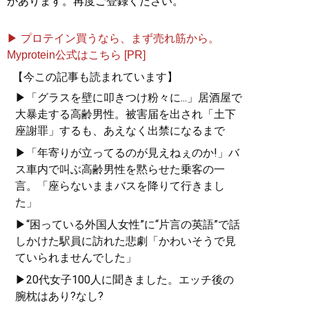
があります。再度ご登録ください。
▶ プロテイン買うなら、まず売れ筋から。
Myprotein公式はこちら [PR]
【今この記事も読まれています】
▶「グラスを壁に叩きつけ粉々に...」居酒屋で
大暴走する高齢男性。被害届を出され「土下
座謝罪」するも、あえなく出禁になるまで
▶「年寄りが立ってるのが見えねぇのか!」バ
ス車内で叫ぶ高齢男性を黙らせた乗客の一
言。「座らないままバスを降りて行きまし
た」
▶“困っている外国人女性”に“片言の英語”で話
しかけた駅員に訪れた悲劇「かわいそうで見
ていられませんでした」
▶20代女子100人に聞きました。エッチ後の
腕枕はあり?なし?