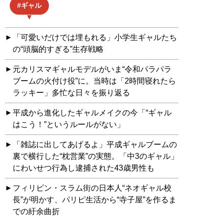
ギャル
「可愛いだけでは埋もれる」小学生ギャルたち
の“頭脳的すぎる”生存戦略
元カリスマギャルモデルがいま“令和パラパラ
ブームの火付け役”に。当時は「2時間寝れたら
ラッキー」多忙な日々を振り返る
平成から進化したギャルメイクの今「“ギャル
はこう！”というルールがない」
「雑誌に出してあげるよ」平成ギャルブームの
裏で横行した“枕営業”の実態。「中3のギャル」
にわいせつ行為し逮捕された43歳男性も
フィリピン・スラム街の日本人“ネオギャル校
長”が明かす、パリピ生活から“寺子屋”を作るま
での紆余曲折