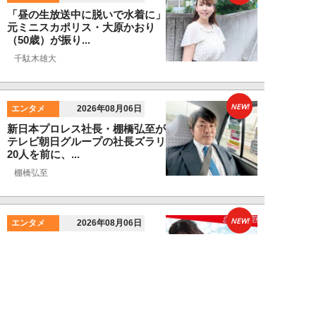
「昼の生放送中に脱いで水着に」
元ミニスカポリス・大原かおり
（50歳）が振り...
千駄木雄大
NEW!
エンタメ
2026年08月06日
新日本プロレス社長・棚橋弘至が
テレビ朝日グループの社長ズラリ
20人を前に、...
棚橋弘至
NEW!
エンタメ
2026年08月06日
小島瑠那、プールに浮かぶ真ん丸
ヒップに注目！グラビアメイキン
グMySPA!...