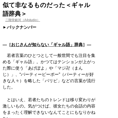
似て非なるものだった＜ギャル
語辞典＞
二階堂銀河（A4studio）
バックナンバー
―［
おじさんが知らない「ギャル語」辞典
］―
若者言葉のひとつとして一般世間でも注目を集
める「ギャル語」。かつてはテンションが上がっ
た際に使う「あげぽよ」や「マジ卍（まん
じ）」、“パーティーピーポー”（パーティーが好
きな人々）を略した「パリピ」などの言葉が流行
した。
とはいえ、若者たちのトレンドは移り変わりが
激しいもの。気がつけば、彼女たちの会話の内容
をまったく理解できないなんてことにもなりかね