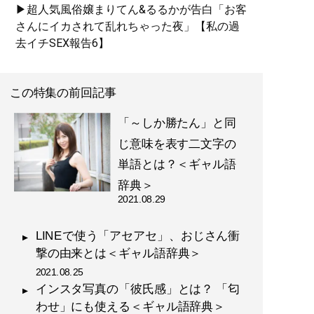
▶超人気風俗嬢まりてん&るるかが告白「お客
さんにイカされて乱れちゃった夜」【私の過
去イチSEX報告6】
この特集の前回記事
「～しか勝たん」と同
じ意味を表す二文字の
単語とは？＜ギャル語
辞典＞
2021.08.29
LINEで使う「アセアセ」、おじさん衝
撃の由来とは＜ギャル語辞典＞
2021.08.25
インスタ写真の「彼氏感」とは？ 「匂
わせ」にも使える＜ギャル語辞典＞