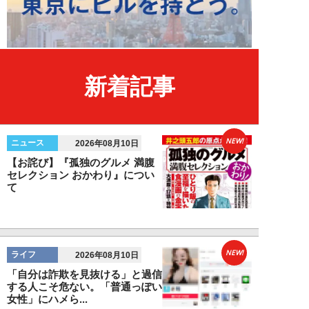
新着記事
NEW!
ニュース
2026年08月10日
【お詫び】『孤独のグルメ 満腹
セレクション おかわり』につい
て
NEW!
ライフ
2026年08月10日
「自分は詐欺を見抜ける」と過信
する人こそ危ない。「普通っぽい
女性」にハメら...