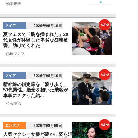
橋本未来
NEW!
ライフ
2026年08月10日
夏フェスで「胸を揉まれた」20
代女性が体験した卑劣な痴漢被
害。助けてくれた...
高橋マナブ
NEW!
ライフ
2026年08月10日
新幹線の指定席を「渡り歩く」
50代男性。疑念を抱いた乗客が
車掌にチクった結...
佐藤俊治
NEW!
エンタメ
2026年08月09日
人気セクシー女優が静かに姿を消