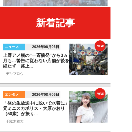
新着記事
NEW!
ニュース
2026年08月06日
上野アメ横の“一斉摘発”から3ヵ
月も…警告に従わない店舗が後を
絶たず「路上...
デヤブロウ
NEW!
エンタメ
2026年08月06日
「昼の生放送中に脱いで水着に」
元ミニスカポリス・大原かおり
（50歳）が振り...
千駄木雄大