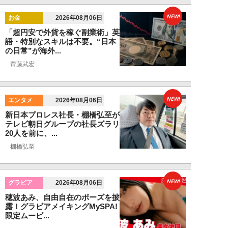
NEW!
お金
2026年08月06日
「超円安で外貨を稼ぐ副業術」英
語・特別なスキルは不要。“日本
の日常”が海外...
齊藤武宏
NEW!
エンタメ
2026年08月06日
新日本プロレス社長・棚橋弘至が
テレビ朝日グループの社長ズラリ
20人を前に、...
棚橋弘至
NEW!
グラビア
2026年08月06日
穂波あみ、自由自在のポーズを披
露！グラビアメイキングMySPA!
限定ムービ...