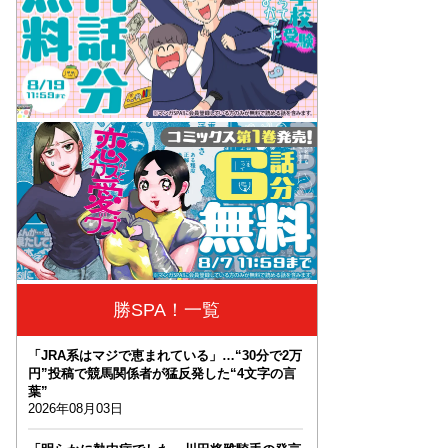
勝SPA！一覧
「JRA系はマジで恵まれている」…“30分で2万
円”投稿で競馬関係者が猛反発した“4文字の言
葉”
2026年08月03日