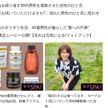
為を繰り返す50代男性を退散させた女性のひと言
.「窓を拭いていただけますか?」現れた男性のひと言に思わず
族のギリギリ生活。43歳男性が漏らした“妻への不満”
!限定ムービー公開!【見れば元気になる!フォトブック】
Herb愛用者がセレクト。健
「毎日1キロは食べてます」ヨーグル
のお悩み別、鉄板アイテム…
ト沼にハマって3500種類食べた女
性…