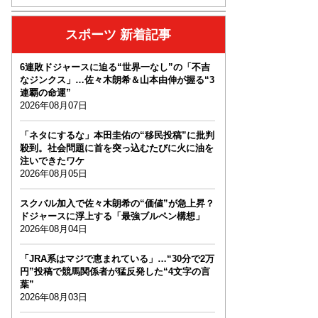
スポーツ 新着記事
6連敗ドジャースに迫る“世界一なし”の「不吉
なジンクス」…佐々木朗希＆山本由伸が握る“3
連覇の命運”
2026年08月07日
「ネタにするな」本田圭佑の“移民投稿”に批判
殺到。社会問題に首を突っ込むたびに火に油を
注いできたワケ
2026年08月05日
スクバル加入で佐々木朗希の“価値”が急上昇？
ドジャースに浮上する「最強ブルペン構想」
2026年08月04日
「JRA系はマジで恵まれている」…“30分で2万
円”投稿で競馬関係者が猛反発した“4文字の言
葉”
2026年08月03日