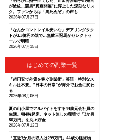
「明らかに熱中症でした」川田将雅騎手の発言
が波紋…競馬“真夏開催”に浮上した深刻なリス
ク。ファンからは「馬死ぬぞ」の声も
2026年07月27日
「なんかコントレイル安いな」デアリングタク
トが3.3億円の陰で…無敗三冠馬がセレクトセ
ールで明暗
2026年07月15日
はじめての副業一覧
「超円安で外貨を稼ぐ副業術」英語・特別なス
キルは不要。“日本の日常”が海外でお金に変わ
る
2026年08月06日
夏の山小屋でアルバイトをする44歳元会社員の
生活。朝4時起床、ネット無しの環境で「3か月
80万円」を丸々貯金
2026年07月12日
「直近3か月の収入は299万円」44歳の軽貨物