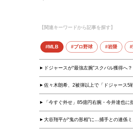
【関連キーワードから記事を探す】
MLB
プロ野球
岩隈
ドジャースが“最強左腕”スクバル獲得へ
佐々木朗希、2被弾以上で「ドジャース5戦
「今すぐ外せ」85億円右腕・今井達也に批
大谷翔平が“鬼の形相”に…捕手との連係