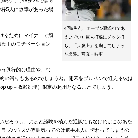
枠のまま3Aか2Aで開幕
枠5人に故障があった場
4回6失点。オープン戦貧打であ
けるためにマイナーで頑
えいでいた巨人打線にメッタ打
発投手のモチベーション
ち。「大炎上」を喫してしまっ
た岩隈。写真＝時事
う興行的な理由や、む
契約の縛りもあるのでしょうね。開幕をブルペンで迎える彼は
p up＝敗戦処理）限定の起用となることでしょう。
。
いだろうし、よほど経験を積んだ通訳でもなければこのあた
クラブハウスの雰囲気ってのは選手本人に伝わってしまうの