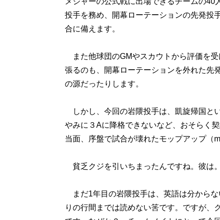
メジャーの公式戦に出場できるチームの40人
投手を務め、開幕ローテーションの先発投手
合に備えます。
また他球団のGMやスカウトから評価を受
張るのも、開幕ローテーションを外れた先
の源だったりします。
しかし、今回の岩隈投手は、凱旋帰国とい
やみに３Aに降格できないなど、おそらく
当面、序盤で試合が壊れたモップアップ（mo
貧乏クジを引いちまったんですね。彼は
まだ1年目の岩隈投手は、英語は分からな
りの行間までは読めない筈です。ですが、