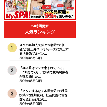
24時間更新
人気ランキング
スクバル加入で佐々木朗希の“価
値”が急上昇？ ドジャースに浮上す
る「最強ブルペン...
2026年08月04日
「JRA系はマジで恵まれている」
…“30分で2万円”投稿で競馬関係者
が猛反発した...
2026年08月03日
「ネタにするな」本田圭佑の“移民
投稿”に批判殺到。社会問題に首を
突っ込むたびに火...
2026年08月05日