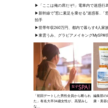
▶「ここは俺の席だぞ!」電車内で迷惑行
▶新幹線で“窓に素足を乗せる”迷惑客..
拍手
▶世帯年収260万円、都内で暮らす4人家
▶東雲うみ、グラビアメイキングMySPA
「初回デートした男性全員から断られ
編集部のi
た」有名大卒34歳女性が、高望みし
康・美容
な…