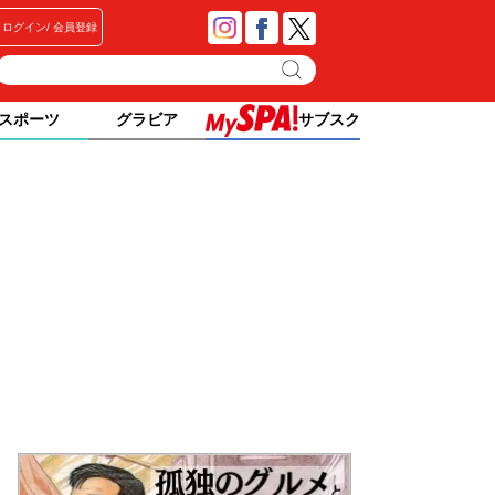
ログイン
会員登録
スポーツ
グラビア
サブスク