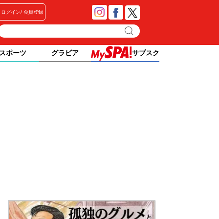
ログイン
会員登録
スポーツ
グラビア
サブスク