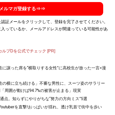
メルマガ登録する⇒⇒
た認証メールをクリックして、登録を完了させてください。
に入っているか、メールアドレスが間違っている可能性があ
プDを公式でチェック [PR]
男性に譲った席を“横取りする女性”に高校生が放った一言<漫
女性の横に立ち続ける」不審な男性に、スーツ姿のサラリー
「周囲が動けば94.7%の被害が止まる」現実
通点。知らずにやりがちな“努力の方向ミス”5選
utuberを直撃!おっぱいが揺れ、透け乳首で街中を歩い