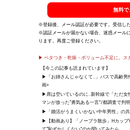
無料で
記事一覧へ
※登録後、メール認証が必要です。受信し
※認証メールが届かない場合、迷惑メール
ります。再度ご登録ください。
▶ ベタつき・乾燥・ボリューム不足に。スカル
【今この記事も読まれています】
▶「お姉さんじゃなくて...」バスで高齢
画>
▶席は空いているのに...新幹線で「ただ
マンが放った“勇気ある一言”/都調査で判明
▶「婚活がうまくいかない中年男性」の共
▶【動画あり】「ノーブラ散歩」HカップYo
て“恥ずかしくない”のか聞いてみたら...