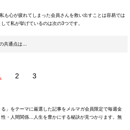
た私も心が疲れてしまった会員さんを救い出すことは容易では
して私が挙げているのは次の3つです。
の共通点は…
1
2
3
ホステスなどを経て、現在は恋愛コンサルタントとして結婚し
きる」をテーマに厳選した記事をメルマガ会員限定で毎週金
する。「
・性・人間関係…人生を豊かにする秘訣が見つかります。無
最短成婚成功の秘訣マガジン
」をLINEで配信中。公
ルタント 山本早織
」（Xアカウント:
@yamamotosaori_
）