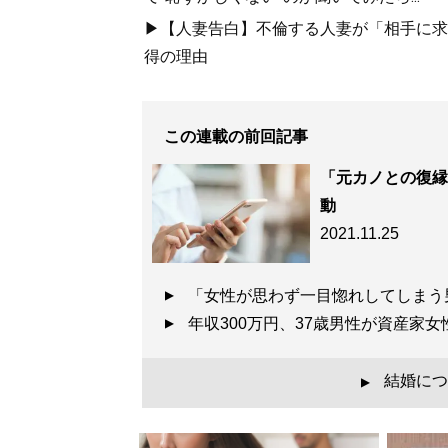
▶【人妻告白】不倫する人妻が「相手に求め
得の理由
この連載の前回記事
「元カノとの復縁
動
2021.11.25
「女性が思わず一目惚れしてしま
年収300万円、37歳男性が資産
結婚につ
▲