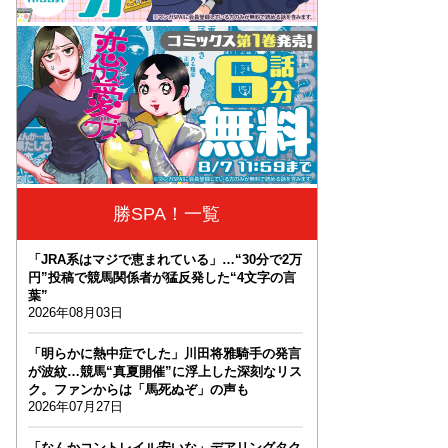
勝SPA！一覧
「JRA系はマジで恵まれている」…“30分で2万
円”投稿で競馬関係者が猛反発した“4文字の言
葉”
2026年08月03日
「明らかに熱中症でした」川田将雅騎手の発言
が波紋…競馬“真夏開催”に浮上した深刻なリス
ク。ファンからは「馬死ぬぞ」の声も
2026年07月27日
「なんかコントレイル安いな」デアリングタク