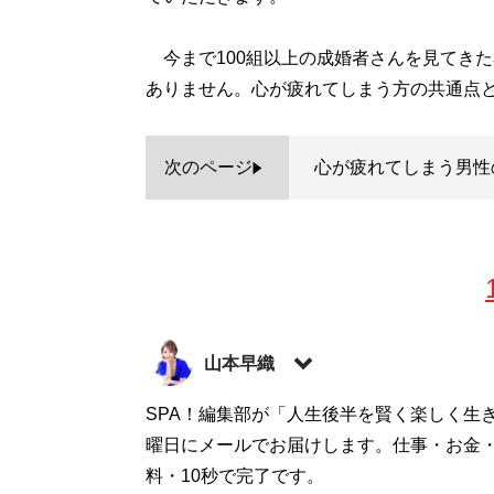
今まで100組以上の成婚者さんを見てき
ありません。心が疲れてしまう方の共通点と
次のページ
心が疲れてしまう男性
山本早織
1985年、東京生まれ。アイドル、銀座の
SPA！編集部が「人生後半を賢く楽しく生
たい男女に向けて情報や出会いの場を提供
曜日にメールでお届けします。仕事・お金
式ホームページ「
料・10秒で完了です。
結婚につながる恋のコンサ