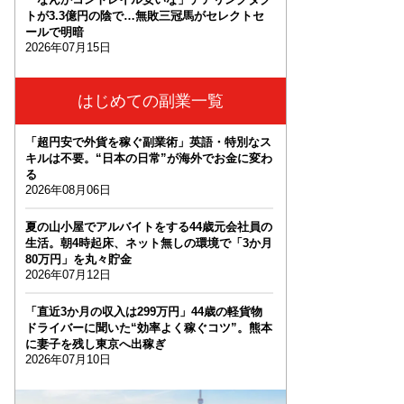
トが3.3億円の陰で…無敗三冠馬がセレクトセ
ールで明暗
2026年07月15日
はじめての副業一覧
「超円安で外貨を稼ぐ副業術」英語・特別なス
キルは不要。“日本の日常”が海外でお金に変わ
る
2026年08月06日
夏の山小屋でアルバイトをする44歳元会社員の
生活。朝4時起床、ネット無しの環境で「3か月
80万円」を丸々貯金
2026年07月12日
「直近3か月の収入は299万円」44歳の軽貨物
ドライバーに聞いた“効率よく稼ぐコツ”。熊本
に妻子を残し東京へ出稼ぎ
2026年07月10日