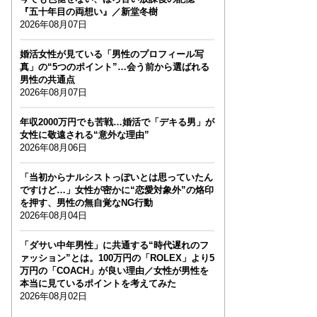
『五十年目の両想い』／新堂冬樹
2026年08月07日
婚活女性が見ている「男性のプロフィール写
真」の“5つのポイント”…会う前から選ばれる
男性の共通点
2026年08月07日
年収2000万円でも苦戦…婚活で「デキる男」が
女性に敬遠される“意外な理由”
2026年08月06日
「当初からナルシストっぽいとは思っていたん
ですけど…」女性が密かに“恋愛対象外”の烙印
を押す、男性の無自覚なNG行動
2026年08月04日
「ダサい中年男性」に共通する“時代遅れのフ
ァッション”とは。100万円の「ROLEX」より5
万円の「COACH」が良い理由／女性が男性を
本当に見ているポイントを考えてみた
2026年08月02日