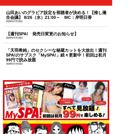
山田あいのグラビア設定を視聴者が決める！【推し撮
生会議】 8/26（水）21:00～ MC：岸明日香
2026年07月29日
【週刊SPA! 発売日変更のお知らせ】
2026年07月28日
「天羽希純」のセクシーな秘蔵カットを大放出！週刊
SPA!のサブスク「MySPA!」続々更新中！初回は初月
99円で読み放題
2026年07月03日