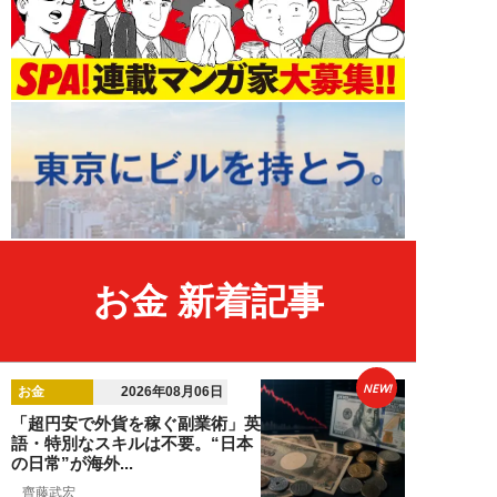
お金 新着記事
NEW!
お金
2026年08月06日
「超円安で外貨を稼ぐ副業術」英
語・特別なスキルは不要。“日本
の日常”が海外...
齊藤武宏