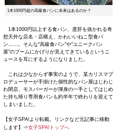
1本1000円超の高級食パンに未来はあるのか？
1本1000円以上する食パン、度肝を抜かれる奇
想天外な店名・店構え、かわいいねこ型食パ
ン……。そんな“高級食パン”や“ユニークパン
屋”のブームにかげりが見えてきているというニ
ュースを耳にするようになりました。
これは少なからず事実のようで、某カリスマプ
ロデューサーが手掛けた個性的なパン屋はじわじ
わ閉店、モスバーガーが渾身の一手としてはじめ
た持ち帰り専用食パンも約半年で終わりを迎えて
しまいました。
【女子SPA!より転載。リンクなど元記事に移動
します】⇒
女子SPA!トップへ