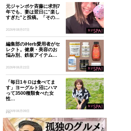
元ジャンポケ斉藤に求刑7
年でも、妻は翌日に“楽し
すぎた“と投稿。「その…
2026年08月07日
編集部のiHerb愛用者がセ
レクト。健康・美容のお
悩み別、鉄板アイテム…
2026年06月22日
「毎日1キロは食べてま
す」ヨーグルト沼にハマ
って3500種類食べた女
性…
2026年06月09日
PR