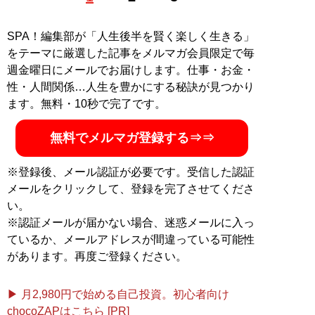
女性の本音に迫るWebマガジン『女子SPA！』
SPA！編集部が「人生後半を賢く楽しく生きる」
恋愛＆結婚、ビューティ、ファッション情報から世の中
をテーマに厳選した記事をメルマガ会員限定で毎
の気になるニュースやエンタメまで、女性が本当に求め
週金曜日にメールでお届けします。仕事・お金・
る情報をお届けします。
性・人間関係…人生を豊かにする秘訣が見つかり
ます。無料・10秒で完了です。
記事一覧へ
無料でメルマガ登録する⇒⇒
※登録後、メール認証が必要です。受信した認証
メールをクリックして、登録を完了させてくださ
い。
※認証メールが届かない場合、迷惑メールに入っ
ているか、メールアドレスが間違っている可能性
があります。再度ご登録ください。
▶ 月2,980円で始める自己投資。初心者向け
chocoZAPはこちら [PR]