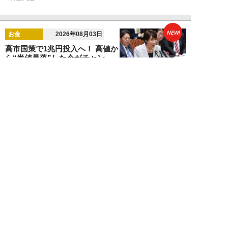
NEW!
お金
2026年08月03日
高市国策で1兆円投入へ！ 高値か
ら“半値暴落”した今がチャン
ス？ 億超え投...
結喜たろう
NEW!
お金
2026年07月27日
ドローンの次は“人型ロボット
株”か。億超え投資家が先回りす
る「隠れ防衛銘柄...
結喜たろう
NEW!
お金
2026年07月27日
父の遺産5000万円で兄弟が絶縁
「長男だから」「介護したのは