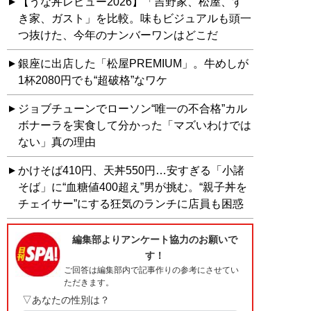
【うな丼レビュー2026】「吉野家、松屋、す
き家、ガスト」を比較。味もビジュアルも頭一
つ抜けた、今年のナンバーワンはどこだ
銀座に出店した「松屋PREMIUM」。牛めしが
1杯2080円でも“超破格”なワケ
ジョブチューンでローソン“唯一の不合格”カル
ボナーラを実食して分かった「マズいわけでは
ない」真の理由
かけそば410円、天丼550円…安すぎる「小諸
そば」に“血糖値400超え”男が挑む。“親子丼を
チェイサー”にする狂気のランチに店員も困惑