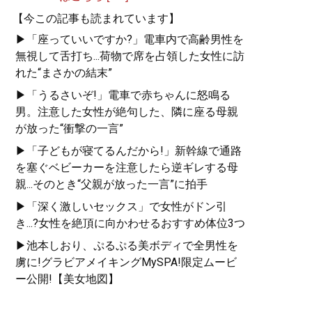
【今この記事も読まれています】
▶「座っていいですか?」電車内で高齢男性を
無視して舌打ち...荷物で席を占領した女性に訪
れた“まさかの結末”
▶「うるさいぞ!」電車で赤ちゃんに怒鳴る
男。注意した女性が絶句した、隣に座る母親
が放った“衝撃の一言”
▶「子どもが寝てるんだから!」新幹線で通路
を塞ぐベビーカーを注意したら逆ギレする母
親...そのとき“父親が放った一言”に拍手
▶「深く激しいセックス」で女性がドン引
き...?女性を絶頂に向かわせるおすすめ体位3つ
▶池本しおり、ぷるぷる美ボディで全男性を
虜に!グラビアメイキングMySPA!限定ムービ
ー公開!【美女地図】