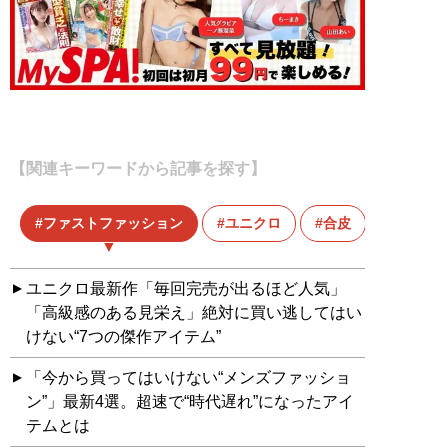
【関連キーワードから記事を探す】
ファストファッション
ユニクロ
合皮
梅雨
ユニクロ最新作「毎回完売が出るほど人気」
「高級感のある見栄え」絶対に買い逃してはい
けない“7つの傑作アイテム”
「今から買ってはいけない“メンズファッショ
ン”」最新4選。超速で“時代遅れ”になったアイ
テムとは