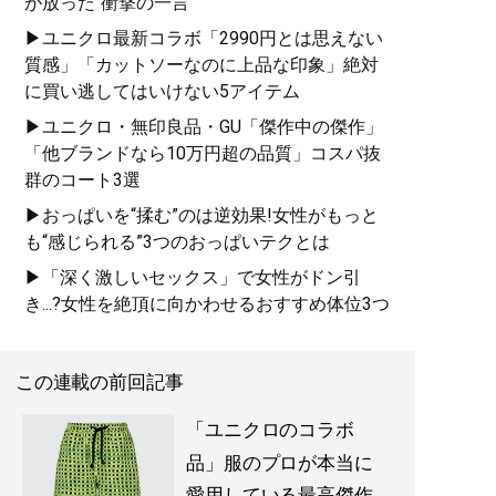
が放った“衝撃の一言”
る品とともに徹底紹介
▶ユニクロ最新コラボ「2990円とは思えない
質感」「カットソーなのに上品な印象」絶対
に買い逃してはいけない5アイテム
▶ユニクロ・無印良品・GU「傑作中の傑作」
「他ブランドなら10万円超の品質」コスパ抜
『
最速でおしゃれに見せる
群のコート3選
方法 <実践編>
』
▶おっぱいを“揉む”のは逆効果!女性がもっと
も“感じられる”3つのおっぱいテクとは
ユニクロやGUでもおしゃれ
▶「深く激しいセックス」で女性がドン引
な人は何が違うのか？
き...?女性を絶頂に向かわせるおすすめ体位3つ
この連載の前回記事
「ユニクロのコラボ
品」服のプロが本当に
愛用している最高傑作