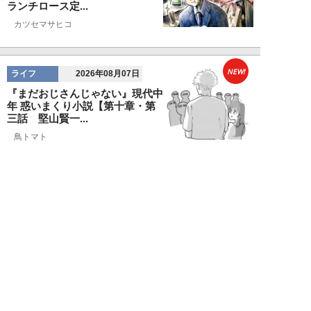
ランチロース定...
カツセマサヒコ
NEW!
ライフ
2026年08月07日
『まだおじさんじゃない』現代中
年 惑いまくり小説【第十章・第
三話 堅山賢一...
鳥トマト
NEW!
ライフ
2026年08月07日
ラーメンを「年間800杯」を食す
35歳男性を直撃。「9年で35キロ
増」も健...
Mr.tsubaking
NEW!
ライフ
2026年08月07日