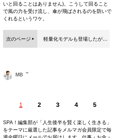
いと回ることはありません)。こうして回ること
で風の力を受け流し、傘が飛ばされるのを防いで
くれるというワケ。
次のページ
軽量化モデルも登場したが…
MB
ファッションバイヤー。最新刊『
ロードマップ
』のほ
1
2
3
4
5
か、『
MBの偏愛ブランド図鑑
』『
最速でおしゃれに見
せる方法 <実践編>
』『
最速でおしゃれに見せる方法
』
『
幸服論――人生は服で簡単に変えられる
』など関連書
SPA！編集部が「人生後半を賢く楽しく生きる」
籍が累計200万部を突破。ブログ「
Knower Mag現役メ
をテーマに厳選した記事をメルマガ会員限定で毎
ンズバイヤーが伝えるオシャレになる方法
」、ユーチュ
週金曜日にメールでお届けします。仕事・お金・