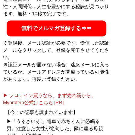
ーブ「
MBチャンネル
」も話題に。年間の被服費は1000
性・人間関係…人生を豊かにする秘訣が見つかり
万円超！ （Xアカウント:
@MBKnowerMag
）
ます。無料・10秒で完了です。
無料でメルマガ登録する⇒⇒
『
ロードマップ
』
※登録後、メール認証が必要です。受信した認証
地方のしがないショップ
メールをクリックして、登録を完了させてくださ
店員はなぜ成功できたの
い。
か？
※認証メールが届かない場合、迷惑メールに入っ
その秘密はロードマップ
にあった
ているか、メールアドレスが間違っている可能性
があります。再度ご登録ください。
▶ プロテイン買うなら、まず売れ筋から。
Myprotein公式はこちら [PR]
『
MBの偏愛ブランド図鑑
』
【今この記事も読まれています】
▶「うるさいぞ!」電車で赤ちゃんに怒鳴る
今着るべきブランド60の歴
男。注意した女性が絶句した、隣に座る母親
史や特色を、自身が愛用す