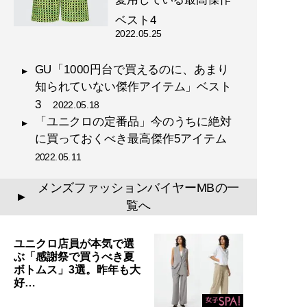
『
幸服論――人生は服で簡単
ベスト4
に変えられる
』
2022.05.25
自信は服で簡単につくること
GU「1000円台で買えるのに、あまり
ができる!
知られていない傑作アイテム」ベスト
3
2022.05.18
「ユニクロの定番品」今のうちに絶対
に買っておくべき最高傑作5アイテム
2022.05.11
『
最速でおしゃれに見せる
メンズファッションバイヤーMBの一
▲
方法 【電子限定特典付き】
覧へ
』
ユニクロ店員が本気で選
誰も言葉にできなかった
ぶ「感謝祭で買うべき夏
「男のおしゃれ」の決定
ボトムス」3選。昨年も大
版。電子版特典として、MB
好…
のコーディネート・80スタ