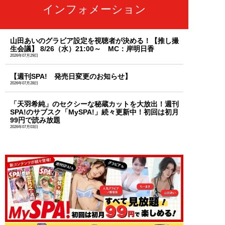
インフォメーション
山田あいのグラビア設定を視聴者が決める！【推し撮
生会議】 8/26（水）21:00～ MC：岸明日香
2026年07月29日
【週刊SPA! 発売日変更のお知らせ】
2026年07月28日
「天羽希純」のセクシーな秘蔵カットを大放出！週刊
SPA!のサブスク「MySPA!」続々更新中！初回は初月
99円で読み放題
2026年07月03日