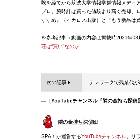
験を経てから筑波大学情報学群情報メディ
プロ。腕時計は買った値段より高く売却、ロ
すすめ』（イカロス出版）と『もう新品は
※参考記事（動画の内容は掲載時2021年08
荘は“買い”なのか
次の記事
テレワークで残業代が
―［
YouTubeチャンネル『隣の金持ち探偵
隣の金持ち探偵団
SPA！が運営する
YouTubeチャンネル
。サ