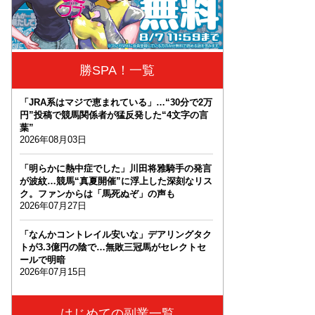
勝SPA！一覧
「JRA系はマジで恵まれている」…“30分で2万
円”投稿で競馬関係者が猛反発した“4文字の言
葉”
2026年08月03日
「明らかに熱中症でした」川田将雅騎手の発言
が波紋…競馬“真夏開催”に浮上した深刻なリス
ク。ファンからは「馬死ぬぞ」の声も
2026年07月27日
「なんかコントレイル安いな」デアリングタク
トが3.3億円の陰で…無敗三冠馬がセレクトセ
ールで明暗
2026年07月15日
はじめての副業一覧