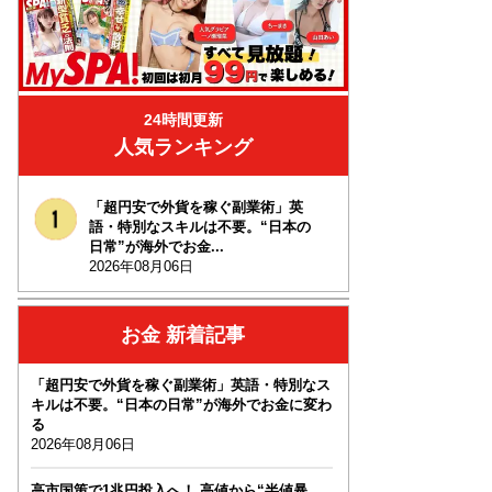
24時間更新
人気ランキング
「超円安で外貨を稼ぐ副業術」英
語・特別なスキルは不要。“日本の
日常”が海外でお金...
2026年08月06日
お金 新着記事
「超円安で外貨を稼ぐ副業術」英語・特別なス
キルは不要。“日本の日常”が海外でお金に変わ
る
2026年08月06日
高市国策で1兆円投入へ！ 高値から“半値暴