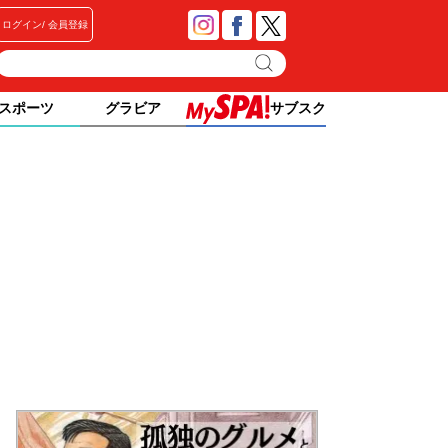
ログイン
会員登録
スポーツ
グラビア
サブスク