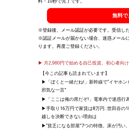
料・10秒で完了です。
無料で
※登録後、メール認証が必要です。受信し
※認証メールが届かない場合、迷惑メール
ります。再度ご登録ください。
▶ 月2,980円で始める自己投資。初心者向けch
【今この記事も読まれています】
▶「ぼくと一緒だね!」新幹線で“イヤホン
邪気な一言”
▶「ここは俺の席だぞ!」電車内で迷惑行
▶手取り16万円で家賃は8万円...世田谷の
越しを決断できない理由は
▶“貧乏になる部屋”7つの特徴。床が汚い、10