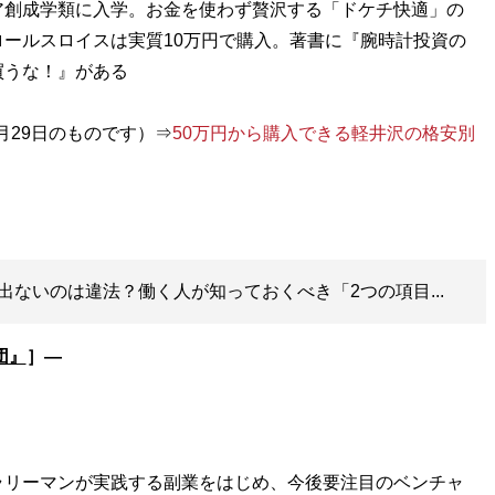
ア創成学類に入学。お金を使わず贅沢する「ドケチ快適」の
ールスロイスは実質10万円で購入。著書に『腕時計投資の
買うな！』がある
月29日のものです）⇒
50万円から購入できる軽井沢の格安別
出ないのは違法？働く人が知っておくべき「2つの項目...
団』
］―
ラリーマンが実践する副業をはじめ、今後要注目のベンチャ