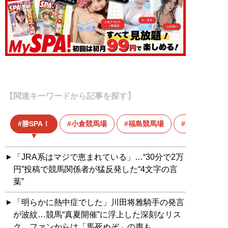
【関連キーワードから記事を探す】
勝SPA！
小倉競馬場
福島競馬場
競馬
「JRA系はマジで恵まれている」…“30分で2万
円”投稿で競馬関係者が猛反発した“4文字の言
葉”
「明らかに熱中症でした」川田将雅騎手の発言
が波紋…競馬“真夏開催”に浮上した深刻なリス
ク。ファンからは「馬死ぬぞ」の声も