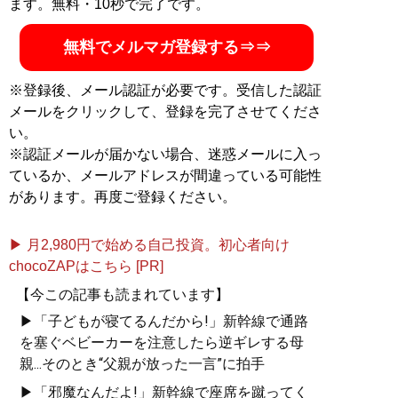
ます。無料・10秒で完了です。
（秀和システム）
無料でメルマガ登録する⇒⇒
※登録後、メール認証が必要です。受信した認証
メールをクリックして、登録を完了させてくださ
い。
記事一覧へ
※認証メールが届かない場合、迷惑メールに入っ
ているか、メールアドレスが間違っている可能性
があります。再度ご登録ください。
▶ 月2,980円で始める自己投資。初心者向け
chocoZAPはこちら [PR]
【今この記事も読まれています】
▶「子どもが寝てるんだから!」新幹線で通路
を塞ぐベビーカーを注意したら逆ギレする母
親...そのとき“父親が放った一言”に拍手
▶「邪魔なんだよ!」新幹線で座席を蹴ってく