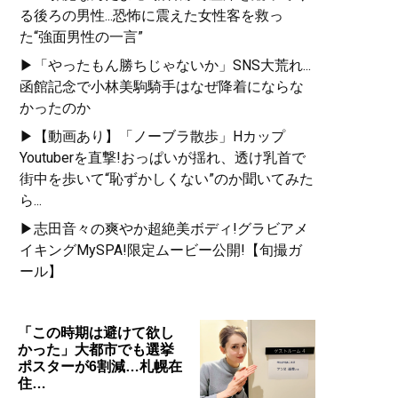
る後ろの男性...恐怖に震えた女性客を救っ
た“強面男性の一言”
▶「やったもん勝ちじゃないか」SNS大荒れ...
函館記念で小林美駒騎手はなぜ降着にならな
かったのか
▶【動画あり】「ノーブラ散歩」Hカップ
Youtuberを直撃!おっぱいが揺れ、透け乳首で
街中を歩いて“恥ずかしくない”のか聞いてみた
ら...
▶志田音々の爽やか超絶美ボディ!グラビアメ
イキングMySPA!限定ムービー公開!【旬撮ガ
ール】
「この時期は避けて欲し
かった」大都市でも選挙
ポスターが6割減…札幌在
住…