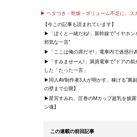
▶ ベタつき・乾燥・ボリューム不足に。スカル
【今この記事も読まれています】
▶「ぼくと一緒だね!」新幹線で“イヤホン
邪気な一言”
▶「ここは俺の席だぞ!」電車内で迷惑行
▶「すみませーん!」満員電車で“ドアの前
『
「最初の男」
した「たった一言」
ぶ男と女の新・
▶同人AV制作者3人が明かす、稼げる“裏
男の浮気は副業
の壁まで公開】
▶星宮すみれ、圧巻のMカップ超乳を披露!
ン魂】
この連載の前回記事