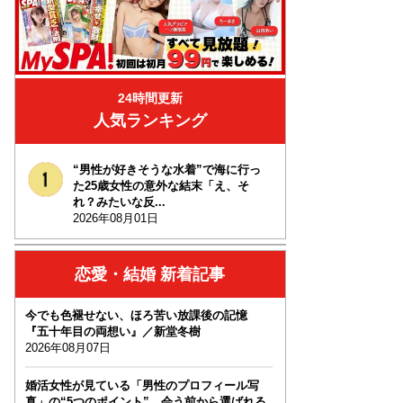
24時間更新
人気ランキング
“男性が好きそうな水着”で海に行っ
た25歳女性の意外な結末「え、そ
れ？みたいな反...
2026年08月01日
恋愛・結婚 新着記事
今でも色褪せない、ほろ苦い放課後の記憶
『五十年目の両想い』／新堂冬樹
2026年08月07日
婚活女性が見ている「男性のプロフィール写
真」の“5つのポイント”…会う前から選ばれる