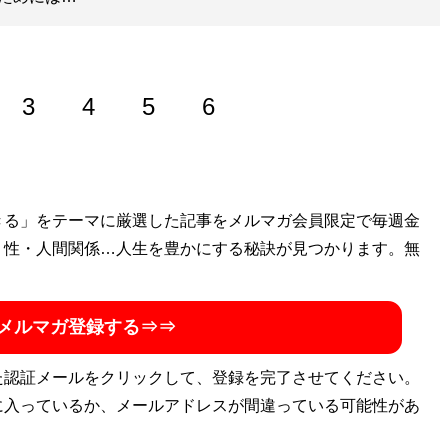
3
4
5
6
きる」をテーマに厳選した記事をメルマガ会員限定で毎週金
ル
」主宰。メンズ化粧品「ISIKI」開発ディレクター。オフィ
・性・人間関係…人生を豊かにする秘訣が見つかります。無
ouTubeチャンネル「
みなこの圧倒的モテ男TV
」は開設1年半
:
@sekiguchiminako
）
メルマガ登録する⇒⇒
勘違いする男、優しさを愛と勘違いする女 相手の本性を見抜
た認証メールをクリックして、登録を完了させてください。
トパートナーを見つける男と女の心理ルール
』
に入っているか、メールアドレスが間違っている可能性があ
合うベストパートナー」を見抜く全技術！