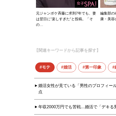
元ジャンポケ斉藤に求刑7年でも、妻
編集部のi
は翌日に“楽しすぎた“と投稿。「そ
康・美容
の…
【関連キーワードから記事を探す】
モテ
婚活
第一印象
婚活女性が見ている「男性のプロフィール
点
年収2000万円でも苦戦…婚活で「デキる