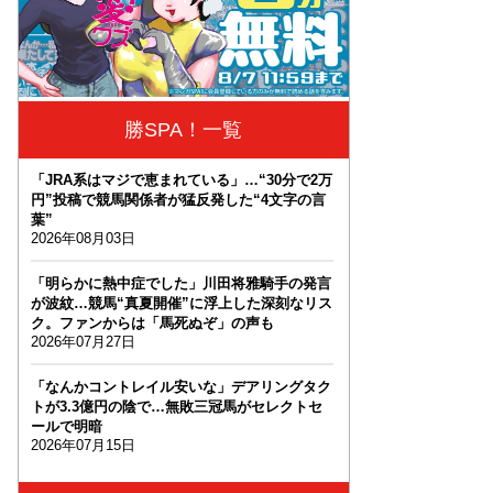
勝SPA！一覧
「JRA系はマジで恵まれている」…“30分で2万
円”投稿で競馬関係者が猛反発した“4文字の言
葉”
2026年08月03日
「明らかに熱中症でした」川田将雅騎手の発言
が波紋…競馬“真夏開催”に浮上した深刻なリス
ク。ファンからは「馬死ぬぞ」の声も
2026年07月27日
「なんかコントレイル安いな」デアリングタク
トが3.3億円の陰で…無敗三冠馬がセレクトセ
ールで明暗
2026年07月15日