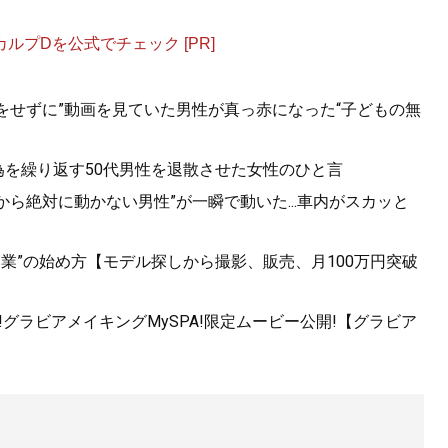
プDを公式でチェック [PR]
をせずに”動画を見ていた男性が真っ赤になった“子どもの無
為を繰り返す50代男性を退散させた女性のひと言
から絶対に動かない男性”が一瞬で動いた...車内がスカッと
になりたがる男、「最後の女」になりたがる女 夜の世界で学
心理大全
』
副業”の始め方【モデル探しから撮影、販売、月100万円突破
、女の浮気は転職活動？
グラビアメイキングMySPA!限定ムービー公開!【グラビア