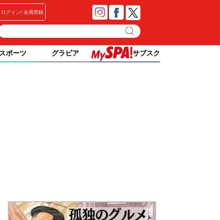
ログイン
会員登録
スポーツ
グラビア
サブスク