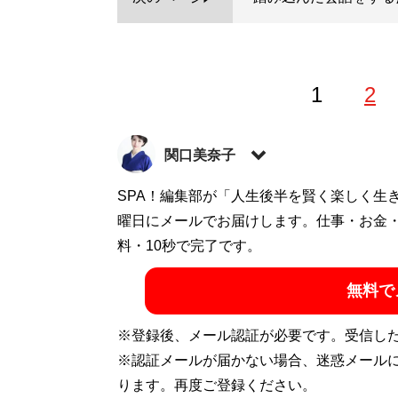
1
2
関口美奈子
恋愛コーチ。結婚相談所「
SPA！編集部が「人生後半を賢く楽しく生
エースブライダ
シャルサイト「
曜日にメールでお届けします。仕事・お金
sekiguchiminako.com
」。Y
で総再生数が5000万回を突破（Xアカウント
料・10秒で完了です。
無料で
『
気遣いを恋と
※登録後、メール認証が必要です。受信し
き、最高のベス
※認証メールが届かない場合、迷惑メール
ります。再度ご登録ください。
「本当に自分に