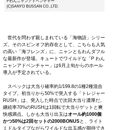
Pわんニャンアドベンチャー
(C)SANYO BUSSAN CO.,LTD.
世代を問わず親しまれている「海物語」シリー
ズ。そのスピンオフ的存在として、こちらも人気
の高い「海フレンズ」に、ニャンともわんダフル
な最新作が登場。キュートでワイルドな「P わん
ニャンアドベンチャー」は6月上旬からのホール
導入が予定されている。
スペックは大当り確率約1/199.8の1種2種混合
タイプ。初当りから50%で突入する「トレジャー
RUSH」は、突入した時点で次回大当り濃厚だ。
継続率70%のRUSHは1回転で大当りゲットと爽
快感満点。しかも大当り出玉は
オール約1000個
かつ50%は2回セットの2000BONUS
と、ライト
ミドルタイプながらワイルドな出玉感が期待でき