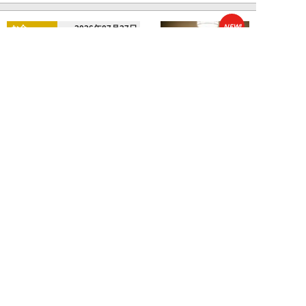
NEW!
お金
2026年07月27日
父の遺産5000万円で兄弟が絶縁
「長男だから」「介護したのは
私」家族が“争...
渡辺智
NEW!
お金
2026年07月22日
元銀行員が明かす「お金持ちほど
やらないこと」本当に豊かな人に
は“共通点”が...
渡辺智
新着記事をもっと見る