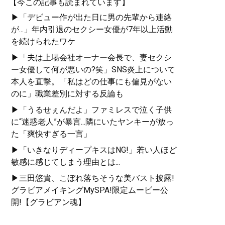
【今この記事も読まれています】
▶「デビュー作が出た日に男の先輩から連絡
が...」年内引退のセクシー女優が7年以上活動
を続けられたワケ
▶「夫は上場会社オーナー会長で、妻セクシ
ー女優して何が悪いの?笑」SNS炎上について
本人を直撃。「私はどの仕事にも偏見がない
のに」職業差別に対する反論も
▶「うるせぇんだよ」ファミレスで泣く子供
に“迷惑老人”が暴言...隣にいたヤンキーが放っ
た「爽快すぎる一言」
▶「いきなりディープキスはNG!」若い人ほど
敏感に感じてしまう理由とは...
▶三田悠貴、こぼれ落ちそうな美バスト披露!
グラビアメイキングMySPA!限定ムービー公
開!【グラビアン魂】