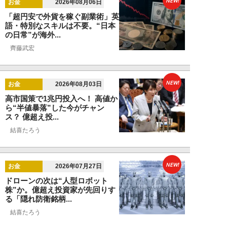
NEW!
お金
2026年08月06日
「超円安で外貨を稼ぐ副業術」英
語・特別なスキルは不要。“日本
の日常”が海外...
齊藤武宏
NEW!
お金
2026年08月03日
高市国策で1兆円投入へ！ 高値か
ら“半値暴落”した今がチャン
ス？ 億超え投...
結喜たろう
NEW!
お金
2026年07月27日
ドローンの次は“人型ロボット
株”か。億超え投資家が先回りす
る「隠れ防衛銘柄...
結喜たろう