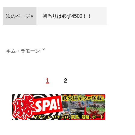
次のページ
初当りは必ず4500！！
キム・ラモーン
ライターとして25年のキャリアを持つパチンコ大好きラ
1
2
イター。攻略誌だけでなく、業界紙や新聞、一般誌など
幅広い分野で活躍する。
記事一覧へ