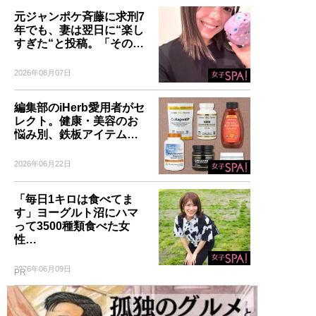
元ジャンポケ斉藤に求刑7
年でも、妻は翌日に“楽し
すぎた“と投稿。「その…
2026年08月07日
編集部のiHerb愛用者がセ
レクト。健康・美容のお
悩み別、鉄板アイテム…
2026年06月22日
「毎日1キロは食べてま
す」ヨーグルト沼にハマ
って3500種類食べた女
性…
2026年06月09日
PR