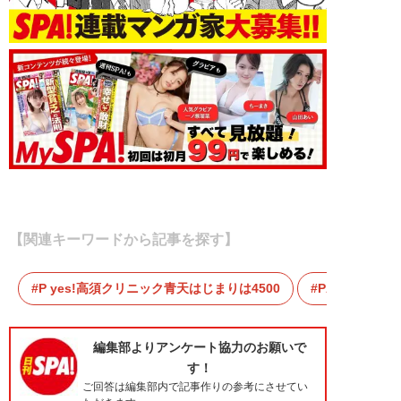
【関連キーワードから記事を探す】
P yes!高須クリニック青天はじまりは4500
Pわんニャン