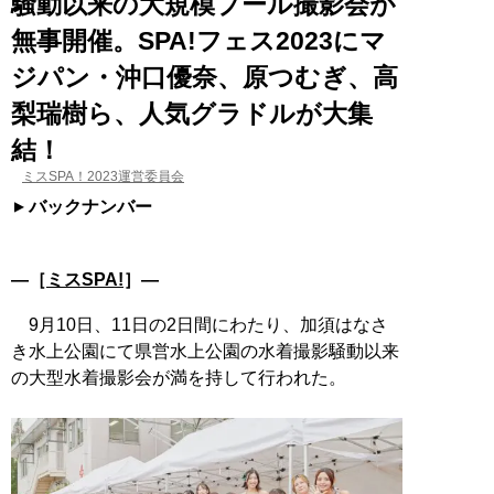
騒動以来の大規模プール撮影会が
無事開催。SPA!フェス2023にマ
ジパン・沖口優奈、原つむぎ、高
梨瑞樹ら、人気グラドルが大集
結！
ミスSPA！2023運営委員会
バックナンバー
―［
ミスSPA!
］―
9月10日、11日の2日間にわたり、加須はなさ
き水上公園にて県営水上公園の水着撮影騒動以来
の大型水着撮影会が満を持して行われた。