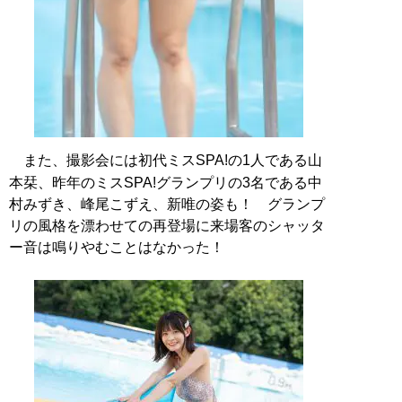
また、撮影会には初代ミスSPA!の1人である山
本栞、昨年のミスSPA!グランプリの3名である中
村みずき、峰尾こずえ、新唯の姿も！ グランプ
リの風格を漂わせての再登場に来場客のシャッタ
ー音は鳴りやむことはなかった！