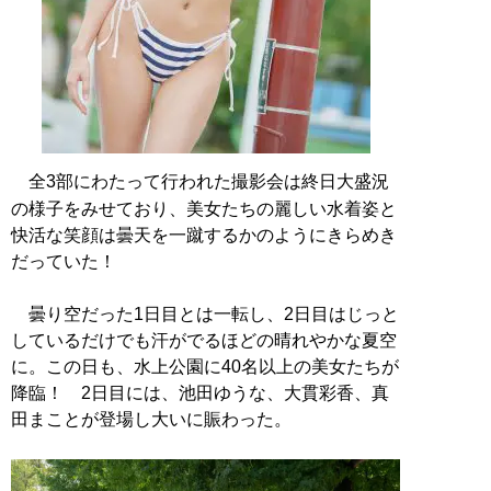
全3部にわたって行われた撮影会は終日大盛況
の様子をみせており、美女たちの麗しい水着姿と
快活な笑顔は曇天を一蹴するかのようにきらめき
だっていた！
曇り空だった1日目とは一転し、2日目はじっと
しているだけでも汗がでるほどの晴れやかな夏空
に。この日も、水上公園に40名以上の美女たちが
降臨！ 2日目には、池田ゆうな、大貫彩香、真
田まことが登場し大いに賑わった。