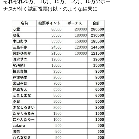
それぞれ20万、18万、15万、12万、10万のボー
ナスが付く誌面投票は以下のような結果に。